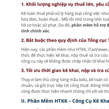
1. Khối lượng nghiệp vụ thuế lớn, yêu c
Kế toán thuế phải xử lý hàng loạt công việc nh
hóa đơn, hoàn thuế... Mỗi lỗi nhỏ trong tính to
hồ sơ hoặc xử phạt. Do đó,
phần mềm hỗ trợ đó
tính chính xác
.
2. Bắt buộc theo quy định của Tổng cục
Hiện nay, các phần mềm như HTKK, iTaxViewer,
thức để thực hiện kê khai, nộp thuế và tra cứ
công cụ này sẽ không được chấp nhận tờ khai ho
3. Tối ưu thời gian kê khai, nộp và tra 
Thay vì làm thủ công từng mẫu biểu, kế toán c
chuẩn, và gửi trực tiếp tới cổng thuế. Đồng thời
cũng được thực hiện nhanh chóng chỉ với vài thao
II. Phần Mềm HTKK – Công Cụ Kê Kh