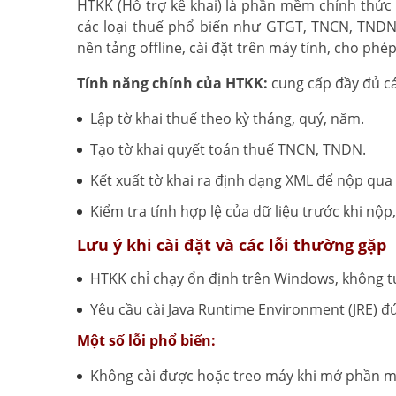
HTKK (Hỗ trợ kê khai) là phần mềm chính thức 
các loại thuế phổ biến như GTGT, TNCN, TNDN
nền tảng offline, cài đặt trên máy tính, cho ph
Tính năng chính của HTKK:
cung cấp đầy đủ cá
Lập tờ khai thuế theo kỳ tháng, quý, năm.
Tạo tờ khai quyết toán thuế TNCN, TNDN.
Kết xuất tờ khai ra định dạng XML để nộp qu
Kiểm tra tính hợp lệ của dữ liệu trước khi nộp,
Lưu ý khi cài đặt và các lỗi thường gặp
HTKK chỉ chạy ổn định trên Windows, không t
Yêu cầu cài Java Runtime Environment (JRE) đú
Một số lỗi phổ biến:
Không cài được hoặc treo máy khi mở phần m