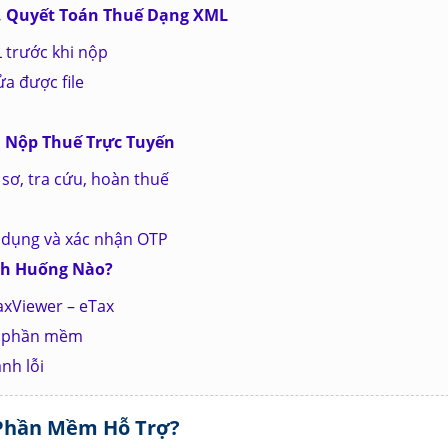
i, Quyết Toán Thuế Dạng XML
 trước khi nộp
ửa được file
Và Nộp Thuế Trực Tuyến
sơ, tra cứu, hoàn thuế
 dụng và xác nhận OTP
nh Huống Nào?
axViewer – eTax
 3 phần mềm
nh lỗi
 Phần Mềm Hỗ Trợ?