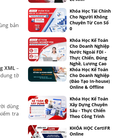
Khóa Học Tài Chính
Cho Người Không
Chuyên Từ Con Số
dùng bản
0
Khóa Học Kế Toán
Cho Doanh Nghiệp
Nước Ngoài FDI -
Thực Chiến, Đúng
Nghề, Lương Cao
ng XML
–
Khóa Học Kế Toán
 dung tờ
Cho Doanh Nghiệp
(Đào Tạo In-house)
Online & Offline
Khóa Học Kế Toán
Xây Dựng Chuyên
ười dùng
Sâu - Thực Chiến
kiểm tra
Theo Công Trình
KHÓA HỌC CertIFR
Online