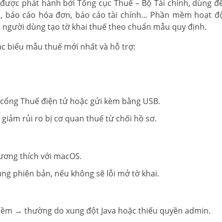
được phát hành bởi Tổng cục Thuế – Bộ Tài chính, dùng để
, báo cáo hóa đơn, báo cáo tài chính… Phần mềm hoạt đ
ép người dùng tạo tờ khai thuế theo chuẩn mẫu quy định.
c biểu mẫu thuế mới nhất và hỗ trợ:
a cổng Thuế điện tử hoặc gửi kèm bằng USB.
 giảm rủi ro bị cơ quan thuế từ chối hồ sơ.
ương thích với macOS.
ng phiên bản, nếu không sẽ lỗi mở tờ khai.
ềm → thường do xung đột Java hoặc thiếu quyền admin.