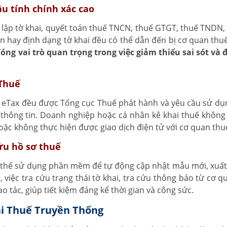
ầu tính chính xác cao
ư lập tờ khai, quyết toán thuế TNCN, thuế GTGT, thuế TNDN,
án hay định dạng tờ khai đều có thể dẫn đến bị cơ quan thuế
ng vai trò quan trọng trong việc giảm thiểu sai sót và
 Thuế
 eTax đều được Tổng cục Thuế phát hành và yêu cầu sử dụ
u thông tin. Doanh nghiệp hoặc cá nhân kê khai thuế không
ặc không thực hiện được giao dịch điện tử với cơ quan thu
cứu hồ sơ thuế
ó thể sử dụng phần mềm để tự động cập nhật mẫu mới, xuất 
, việc tra cứu trạng thái tờ khai, tra cứu thông báo từ cơ 
 tác, giúp tiết kiệm đáng kể thời gian và công sức.
ai Thuế Truyền Thống