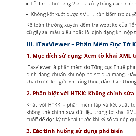
Lỗi font chữ tiếng Việt → xử lý bằng cách chỉ
Không kết xuất được XML → cần kiểm tra quyề
Kế toán thường xuyên kiểm tra website của Tổ
cũ gây sai mẫu biểu hoặc lỗi định dạng khi nộp t
III. iTaxViewer – Phần Mềm Đọc Tờ 
1. Mục đích sử dụng: Xem tờ khai XML t
iTaxViewer là phần mềm do Tổng cục Thuế phá
định dạng chuẩn khi nộp hồ sơ qua mạng. Đây 
khai trước khi gửi lên cổng thuế, đảm bảo không 
2. Phân biệt với HTKK: Không chỉnh sửa 
Khác với HTKK – phần mềm lập và kết xuất tờ 
không thể chỉnh sửa dữ liệu trong tờ khai X
cuối" để đọc kỹ tờ khai trước khi ký số và nộp q
3. Các tình huống sử dụng phổ biến