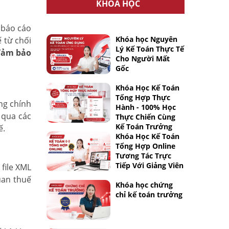
KHÓA HỌC
 báo cáo
Khóa học Nguyên
 từ chối
Lý Kế Toán Thực Tế
 đảm bảo
Cho Người Mất
Gốc
Khóa Học Kế Toán
Tổng Hợp Thực
ng chính
Hành - 100% Học
 qua các
Thực Chiến Cùng
Kế Toán Trưởng
ế.
Khóa Học Kế Toán
Tổng Hợp Online
Tương Tác Trực
Tiếp Với Giảng Viên
file XML
quan thuế
Khóa học chứng
chỉ kế toán trưởng