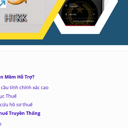
hần Mềm Hỗ Trợ?
 cầu tính chính xác cao
cục Thuế
a cứu hồ sơ thuế
Thuế Truyền Thống
p