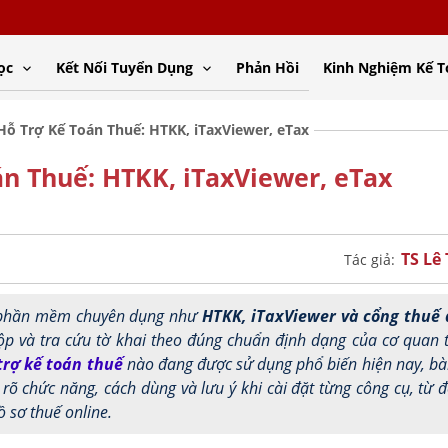
ọc
Kết Nối Tuyển Dụng
Phản Hồi
Kinh Nghiệm Kế 
ỗ Trợ Kế Toán Thuế: HTKK, iTaxViewer, eTax
n Thuế: HTKK, iTaxViewer, eTax
TS Lê
Tác giả:
ác phần mềm chuyên dụng như
HTKK, iTaxViewer và cổng thuế 
ộp và tra cứu tờ khai theo đúng chuẩn định dạng của cơ quan 
rợ kế toán thuế
nào đang được sử dụng phổ biến hiện nay, bài
rõ chức năng, cách dùng và lưu ý khi cài đặt từng công cụ, từ đ
ồ sơ thuế online.