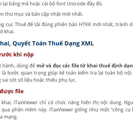
nh lại bảng mã hoặc cài bộ font Unicode đầy đủ.
n thư mục và bản cập nhật mới nhất.
ng cục Thuế để tải đúng phiên bản HTKK mới nhất, tránh 
ờ khai.
Khai, Quyết Toán Thuế Dạng XML
rước khi nộp
t hành, dùng để
mở và đọc các file tờ khai thuế định dạ
là bước quan trọng giúp kế toán kiểm tra lại toàn bộ nội
sai sót số liệu hoặc thiếu phụ lục.
được file
khai, iTaxViewer chỉ có chức năng hiển thị nội dung. Ng
ML qua phần mềm này. iTaxViewer giống như một "công cụ 
ua mạng.