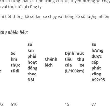
cơ sở từng loại xe, tình trạng của xe, tuyến đường xe chạ
với thực tế tại công ty
i tiết thống kê số km xe chạy và thống kê số lượng nhiên 
thụ nhiên liệu:
Số
Số
km
lượng
Số
Định mức
phải
được
km
Chênh
tiêu thụ
hoạt
cấp
thực
lệch
của xe
động
phát
c
tế đi
(L/100km)
theo
xăng
ĐM
A92/95
72
510
15
77