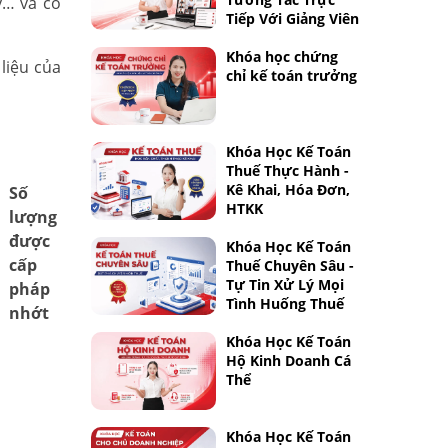
y… và có
Tiếp Với Giảng Viên
Khóa học chứng
liệu của
chỉ kế toán trưởng
Khóa Học Kế Toán
Thuế Thực Hành -
Kê Khai, Hóa Đơn,
Số
HTKK
lượng
được
Khóa Học Kế Toán
cấp
Thuế Chuyên Sâu -
Tự Tin Xử Lý Mọi
pháp
Tình Huống Thuế
nhớt
Khóa Học Kế Toán
Hộ Kinh Doanh Cá
Thể
Khóa Học Kế Toán