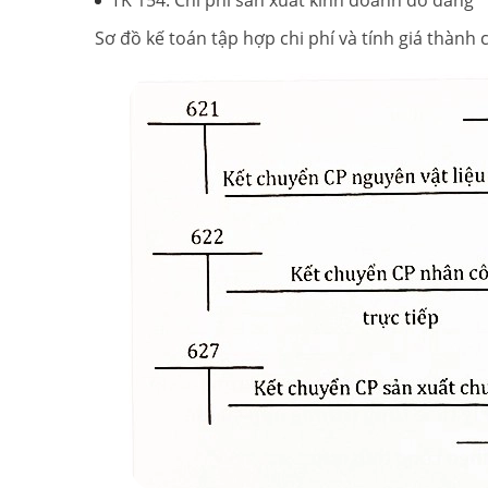
TK 154: Chi phí sản xuất kinh doanh dở dang
Sơ đồ kế toán tập hợp chi phí và tính giá thàn