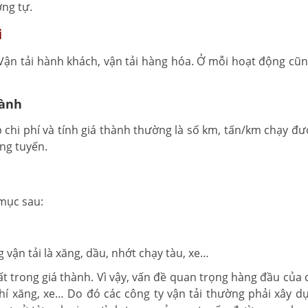
ơng tự.
i
Vận tải hành khách, vận tải hàng hóa. Ở mỗi hoạt động cũn
hành
p chi phí và tính giá thành thường là số km, tấn/km chạy đư
ừng tuyến.
 mục sau:
g vận tải là xăng, dầu, nhớt chạy tàu, xe…
ất trong giá thành. Vì vậy, vấn đề quan trọng hàng đầu của 
phí xăng, xe… Do đó các công ty vận tải thường phải xây d