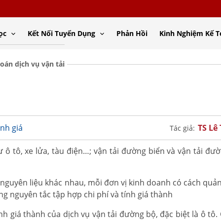
ọc
Kết Nối Tuyển Dụng
Phản Hồi
Kinh Nghiệm Kế 
toán dịch vụ vận tải
TS Lê
nh giá
Tác giả:
ô tô, xe lửa, tàu điện…; vận tải đường biển và vận tải đư
guyên liệu khác nhau, mỗi đơn vị kinh doanh có cách quản 
ng nguyên tắc tập hợp chi phí và tính giá thành
h giá thành của dịch vụ vận tải đường bộ, đặc biệt là ô tô.