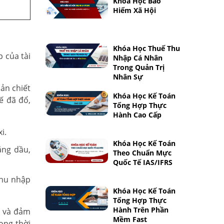
Khóa Học Bảo
Hiểm Xã Hội
Khóa Học Thuế Thu
p của tài
Nhập Cá Nhân
Trong Quản Trị
Nhân Sự
ản chiết
Khóa Học Kế Toán
ế đã đổ,
Tổng Hợp Thực
Hành Cao Cấp
i.
Khóa Học Kế Toán
ăng dầu,
Theo Chuẩn Mực
Quốc Tế IAS/IFRS
thu nhập
Khóa Học Kế Toán
Tổng Hợp Thực
Hành Trên Phần
h và đảm
Mềm Fast
ong thời