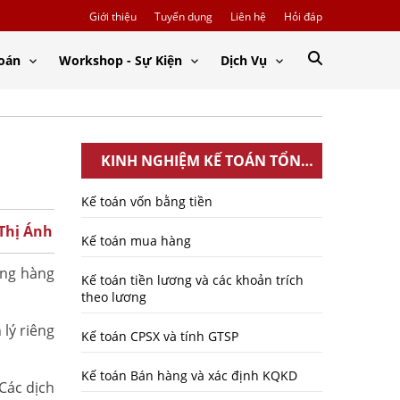
Giới thiệu
Tuyển dụng
Liên hệ
Hỏi đáp
Toán
Workshop - Sự Kiện
Dịch Vụ
KINH NGHIỆM KẾ TOÁN TỔNG
HỢP
Kế toán vốn bằng tiền
 Thị Ánh
Kế toán mua hàng
ờng hàng
Kế toán tiền lương và các khoản trích
theo lương
lý riêng
Kế toán CPSX và tính GTSP
Kế toán Bán hàng và xác định KQKD
 Các dịch