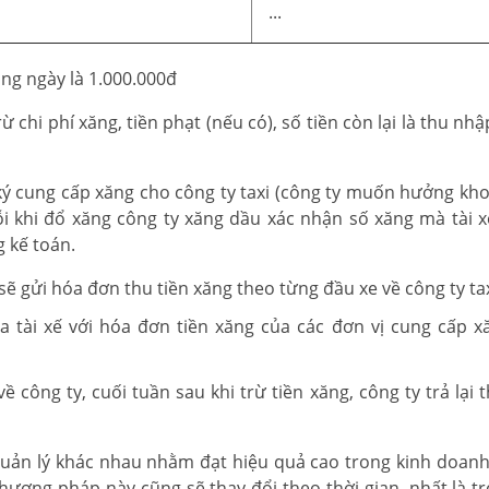
...
ong ngày là 1.000.000đ
ừ chi phí xăng, tiền phạt (nếu có), số tiền còn lại là thu nhậ
ký cung cấp xăng cho công ty taxi (công ty muốn hưởng kho
i khi đổ xăng công ty xăng dầu xác nhận số xăng mà tài x
 kế toán.
sẽ gửi hóa đơn thu tiền xăng theo từng đầu xe về công ty tax
 tài xế với hóa đơn tiền xăng của các đơn vị cung cấp x
 công ty, cuối tuần sau khi trừ tiền xăng, công ty trả lại 
quản lý khác nhau nhằm đạt hiệu quả cao trong kinh doan
ương pháp này cũng sẽ thay đổi theo thời gian, nhất là tr