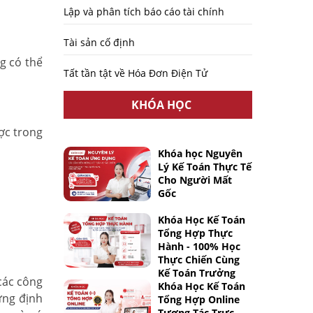
Lập và phân tích báo cáo tài chính
Tài sản cố định
g có thể
Tất tần tật về Hóa Đơn Điện Tử
KHÓA HỌC
ợc trong
Khóa học Nguyên
Lý Kế Toán Thực Tế
Cho Người Mất
Gốc
Khóa Học Kế Toán
Tổng Hợp Thực
Hành - 100% Học
Thực Chiến Cùng
Kế Toán Trưởng
các công
Khóa Học Kế Toán
ựng định
Tổng Hợp Online
Tương Tác Trực