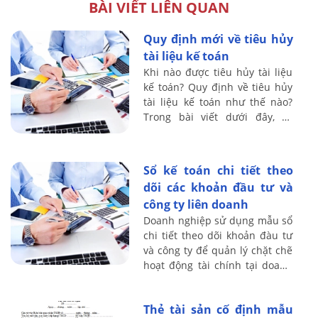
BÀI VIẾT LIÊN QUAN
Quy định mới về tiêu hủy
tài liệu kế toán
Khi nào được tiêu hủy tài liệu
kế toán? Quy định về tiêu hủy
tài liệu kế toán như thế nào?
Trong bài viết dưới đây, kế
toán Lê Ánh sẽ hướng dẫn bạn
đọc về việc tiêu hủy tài liệu kế
...
Sổ kế toán chi tiết theo
dõi các khoản đầu tư và
công ty liên doanh
Doanh nghiệp sử dụng mẫu sổ
chi tiết theo dõi khoản đàu tư
và công ty để quản lý chặt chẽ
hoạt động tài chính tại doanh
nghiệp. Cách lập mẫu sổ theo
dõi này như thế nào, sử dụng
Thẻ tài sản cố định mẫu
...