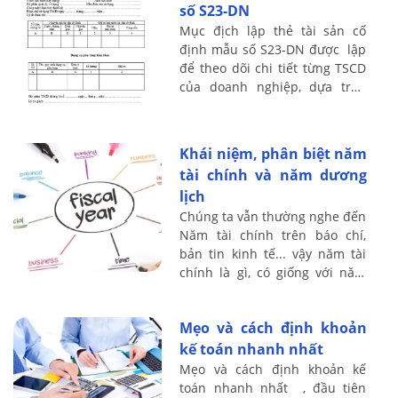
số S23-DN
Mục địch lập thẻ tài sản cố
định mẫu số S23-DN được lập
để theo dõi chi tiết từng TSCD
của doanh nghiệp, dựa trên
nguyên giá và tính giá trị hao
mòn đã trích hàng năm của
từng ...
Khái niệm, phân biệt năm
tài chính và năm dương
lịch
Chúng ta vẫn thường nghe đến
Năm tài chính trên báo chí,
bản tin kinh tế... vậy năm tài
chính là gì, có giống với năm
dương lịch hay không? Kế toán
Lê Ánh xin chia sẻ vấn đề này
Mẹo và cách định khoản
...
kế toán nhanh nhất
Mẹo và cách định khoản kế
toán nhanh nhất , đầu tiên