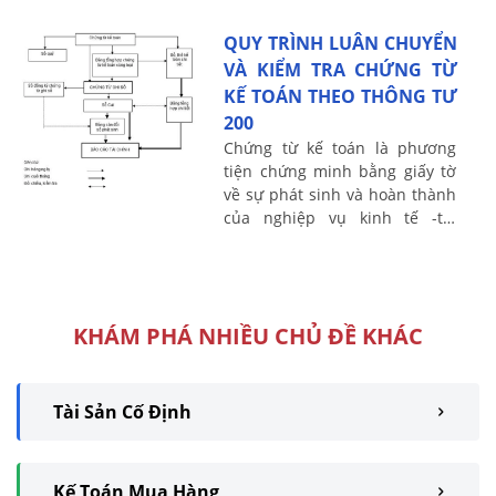
kế toán như thế nào ? kế ...
QUY TRÌNH LUÂN CHUYỂN
VÀ KIỂM TRA CHỨNG TỪ
KẾ TOÁN THEO THÔNG TƯ
200
Chứng từ kế toán là phương
tiện chứng minh bằng giấy tờ
về sự phát sinh và hoàn thành
của nghiệp vụ kinh tế -tài
chính tại một hoàn cảnh
nhất định. Căn cứ Theo quy
định tại Thông ...
KHÁM PHÁ NHIỀU CHỦ ĐỀ KHÁC
Tài Sản Cố Định
Kế Toán Mua Hàng