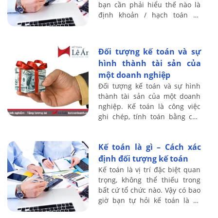
bạn cần phải hiểu thế nào là
định khoản / hạch toán kế
toán, Định khoản kế toán là
công việc xác định tk nào ghi
Nợ – tk nào ...
Đối tượng kế toán và sự
hình thành tài sản của
một doanh nghiệp
Đối tượng kế toán và sự hình
thành tài sản của một doanh
nghiệp. Kế toán là công việc
ghi chép, tính toán bằng con
số dưới hình thức giá trị, hiện
vật và thời gian lao động, chủ
Kế toán là gì – Cách xác
...
định đối tượng kế toán
Kế toán là vị trí đặc biệt quan
trọng, không thể thiếu trong
bất cứ tổ chức nào. Vậy có bao
giờ bạn tự hỏi kế toán là gì,
Cách xác định đối tượng của