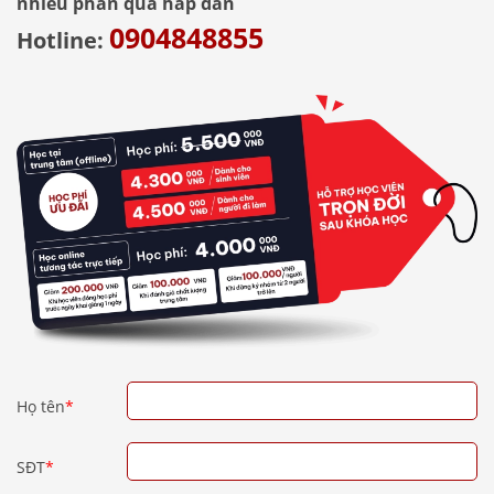
nhiều phần quà hấp dẫn
0904848855
Hotline:
Họ tên
*
SĐT
*