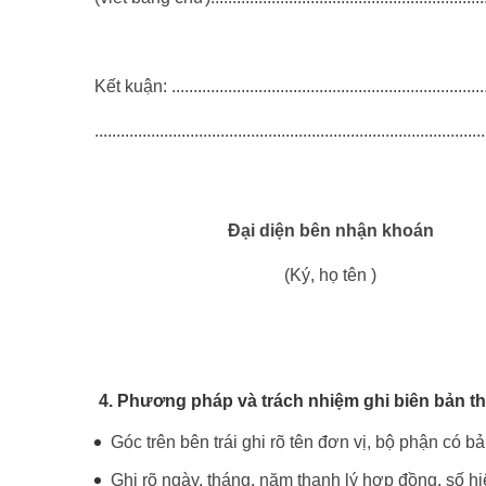
Kết kuận: ...........................................................................
..........................................................................................
Đại diện bên nhận khoán
(Ký, họ tên )
4. Phương pháp và trách nhiệm ghi biên bản t
Góc trên bên trái ghi rõ tên đơn vị, bộ phận có 
Ghi rõ ngày, tháng, năm thanh lý hợp đồng, số hi