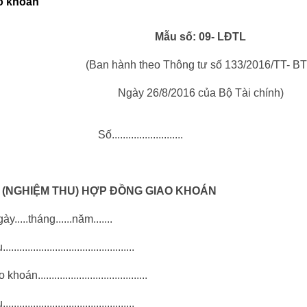
ao khoán
Mẫu số: 09- LĐTL
(Ban hành theo Thông tư số 133/2016/TT- B
Ngày 26/8/2016 của Bộ Tài chính)
............
 (NGHIỆM THU) HỢP ĐỒNG GIAO KHOÁN
ày.....tháng......năm.......
............................................
 khoán........................................
............................................