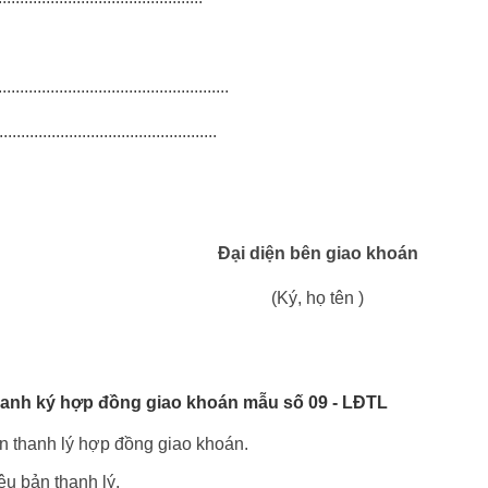
..................................................
..................................................
Đại diện bên giao khoán
(Ký, họ tên )
hanh ký hợp đồng giao khoán mẫu số 09 - LĐTL
bản thanh lý hợp đồng giao khoán.
ệu bản thanh lý.