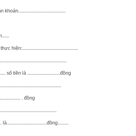
n khoán.......................................
.....
.............................................
...............................................
... số tiền là ...........................đồng
...............................................
............. . đồng
...........................................
.............................đồng.........
...........................................