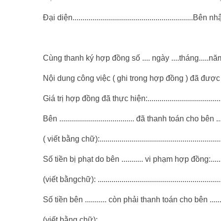
Đại diện.............................................................Bên nhậ
Cùng thanh ký hợp đồng số .... ngày ....tháng.....năm.
Nội dung công việc ( ghi trong hợp đồng ) đã được thực hiện:.
Giá trị hợp đồng đã thực hiện:.............................................
Bên ...................................... đã thanh toán cho bên ....
( viết bằng chữ):.................................................................
Số tiền bị phạt do bên ........... vi phạm hợp đồng:.........
(viết bằngchữ): ..................................................................
Số tiền bên ........... còn phải thanh toán cho bên ....... là....
(viết bằng chữ):..................................................................