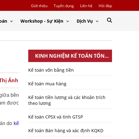
Giới thiệu
Tuyển dụng
Liên hệ
Hỏi đáp
Toán
Workshop - Sự Kiện
Dịch Vụ
KINH NGHIỆM KẾ TOÁN TỔNG
HỢP
Kế toán vốn bằng tiền
 Thị Ánh
Kế toán mua hàng
 giữa bên
Kế toán tiền lương và các khoản trích
làm được
theo lương
Kế toán CPSX và tính GTSP
oán do
kế
Kế toán Bán hàng và xác định KQKD