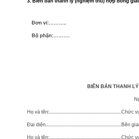
3. Biên bản thanh lý (nghiệm thu) hợp đồng gi
Đơn vi:………..
Bộ phận:……….
Số..............
BIÊN BẢN THANH LÝ
Ng
Họ và tên:..........................................................Chức vụ....
Đại diện.............................................................Bên giao
Họ và tên:..........................................................Chức vụ....