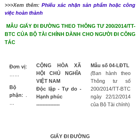
>>>Xem thêm:
Phiếu xác nhận sản phẩm hoặc công
việc hoàn thành
MẪU GIẤY ĐI ĐƯỜNG THEO THÔNG TƯ 200/2014/TT-
BTC CỦA BỘ TÀI CHÍNH DÀNH CHO NGƯỜI ĐI CÔNG
TÁC
CỘNG HÒA XÃ
Mẫu số 04-LĐTL
Đơn vị
:
HỘI CHỦ NGHĨA
(
Ban hành theo
……
VIỆT NAM
Thông tư số
Bộ
Độc lập - Tự do -
200/2014/TT-BTC
phận:
.
Hạnh phúc
ngày 22/12/2014
…
---------------
của Bộ Tài chính)
GIẤY ĐI ĐƯỜNG