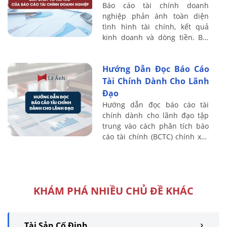
Báo cáo tài chính doanh
nghiệp phản ánh toàn diện
tình hình tài chính, kết quả
kinh doanh và dòng tiền. Bài
viết sau Kế toán Lê Ánh phân
tích rõ bản chất, vai trò và ý
Hướng Dẫn Đọc Báo Cáo
nghĩa của ...
Tài Chính Dành Cho Lãnh
Đạo
Hướng dẫn đọc báo cáo tài
chính dành cho lãnh đạo tập
trung vào cách phân tích báo
cáo tài chính (BCTC) chính xác
và khoa học, giúp nhà quản trị
nhanh chóng nắm bắt chỉ số
tài ...
KHÁM PHÁ NHIỀU CHỦ ĐỀ KHÁC
Tài Sản Cố Định