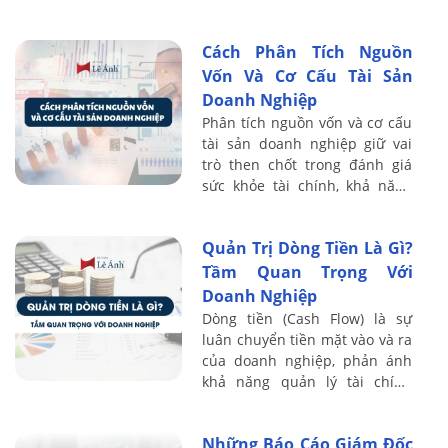
và quy định pháp luật. Bài viết
sau Kế toán Lê Ánh làm rõ bản
Cách Phân Tích Nguồn
...
Vốn Và Cơ Cấu Tài Sản
Doanh Nghiệp
Phân tích nguồn vốn và cơ cấu
tài sản doanh nghiệp giữ vai
trò then chốt trong đánh giá
sức khỏe tài chính, khả năng
sinh lời và mức độ an toàn vốn.
Thông qua hệ thống chỉ tiêu ...
Quản Trị Dòng Tiền Là Gì?
Tầm Quan Trọng Với
Doanh Nghiệp
Dòng tiền (Cash Flow) là sự
luân chuyển tiền mặt vào và ra
của doanh nghiệp, phản ánh
khả năng quản lý tài chính
cũng như hiệu quả hoạt động
kinh doanh. Quản trị dòng tiền
Những Báo Cáo Giám Đốc
không ...