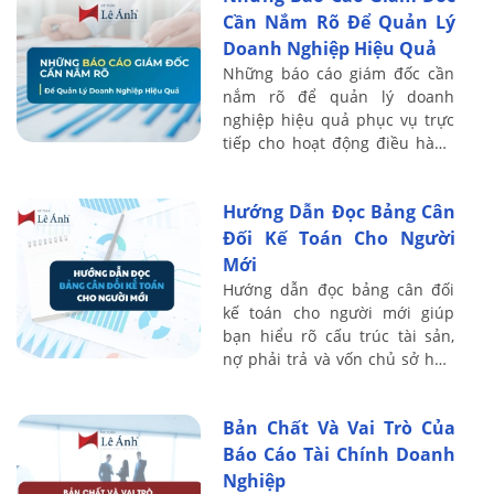
Cần Nắm Rõ Để Quản Lý
Doanh Nghiệp Hiệu Quả
Những báo cáo giám đốc cần
nắm rõ để quản lý doanh
nghiệp hiệu quả phục vụ trực
tiếp cho hoạt động điều hành
và kiểm soát tài chính. Thực tế
cho thấy nhiều doanh nghiệp
Hướng Dẫn Đọc Bảng Cân
vẫn ghi ...
Đối Kế Toán Cho Người
Mới
Hướng dẫn đọc bảng cân đối
kế toán cho người mới giúp
bạn hiểu rõ cấu trúc tài sản,
nợ phải trả và vốn chủ sở hữu
của doanh nghiệp. Bài viết sau
Kế toán Lê Ánh chia sẻ chi tiết
Bản Chất Và Vai Trò Của
...
Báo Cáo Tài Chính Doanh
Nghiệp