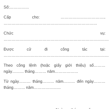
Số:……………
Cấp cho: ……………………………..
………………………………………………………………
Chức vụ:
…………………………………………………………………………
Được cử đi công tác tại:
………………………………………………………………………
Theo công lệnh (hoặc giấy giới thiệu) số………
ngày……… tháng……… năm………………
Từ ngày……… tháng……… năm……… đến ngày………
tháng……… năm…………………