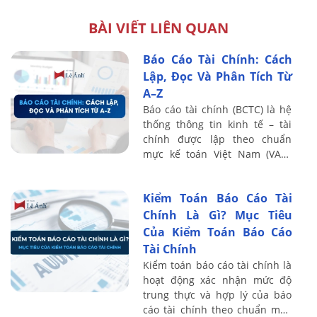
BÀI VIẾT LIÊN QUAN
Báo Cáo Tài Chính: Cách
Lập, Đọc Và Phân Tích Từ
A–Z
Báo cáo tài chính (BCTC) là hệ
thống thông tin kinh tế – tài
chính được lập theo chuẩn
mực kế toán Việt Nam (VAS),
phản ánh tình hình tài sản,
nguồn vốn, kết quả kinh doanh
Kiểm Toán Báo Cáo Tài
và dòng ...
Chính Là Gì? Mục Tiêu
Của Kiểm Toán Báo Cáo
Tài Chính
Kiểm toán báo cáo tài chính là
hoạt động xác nhận mức độ
trung thực và hợp lý của báo
cáo tài chính theo chuẩn mực