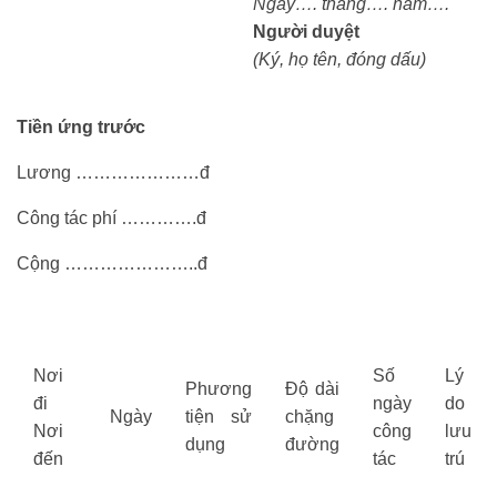
Ngày…. tháng…. năm….
Người duyệt
(Ký, họ tên, đóng dấu)
Tiền ứng trước
Lương …………………đ
Công tác phí ………….đ
Cộng …………………..đ
Nơi
Số
Lý
Phương
Độ dài
đi
ngày
do
Ngày
tiện sử
chặng
Nơi
công
lưu
dụng
đường
đến
tác
trú