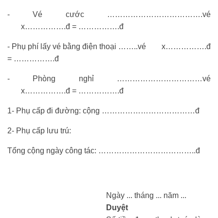
- Vé cước ……………………………….vé
x…………….đ = …………….đ
- Phụ phí lấy vé bằng điện thoại ……..vé x…………….đ
= …………….đ
- Phòng nghỉ ……………………………vé
x…………….đ = …………….đ
1- Phụ cấp đi đường: cộng ………………………………đ
2- Phụ cấp lưu trú:
Tổng cộng ngày công tác: ………………………………..đ
Ngày ... tháng ... năm ...
Duyệt