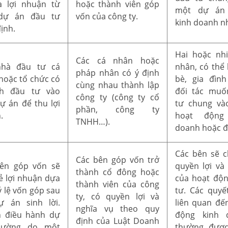
a lợi nhuận từ
hoặc thành viên góp
một dự án
dự án đầu tư
vốn của công ty.
kinh doanh nh
ịnh.
Hai hoặc nh
Các cá nhân hoặc
nhà đầu tư cá
nhân, có thể 
pháp nhân có ý định
hoặc tổ chức có
bè, gia đìn
cùng nhau thành lập
nh đầu tư vào
đối tác muố
công ty (công ty cổ
ự án để thu lợi
tư chung và
phần, công ty
.
hoạt động
TNHH…).
doanh hoặc đ
Các bên sẽ c
Các bên góp vốn trở
ên góp vốn sẽ
quyền lợi và 
thành cổ đông hoặc
sẻ lợi nhuận dựa
của hoạt độ
thành viên của công
ỷ lệ vốn góp sau
tư. Các quyế
ty, có quyền lợi và
ự án sinh lời.
liên quan đế
nghĩa vụ theo quy
 điều hành dự
động kinh 
định của Luật Doanh
hường do một
thường được