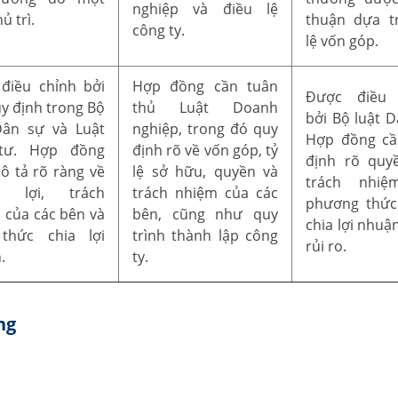
nghiệp và điều lệ
ủ trì.
thuận dựa t
công ty.
lệ vốn góp.
điều chỉnh bởi
Hợp đồng cần tuân
Được điều 
uy định trong Bộ
thủ Luật Doanh
bởi Bộ luật D
Dân sự và Luật
nghiệp, trong đó quy
Hợp đồng cầ
tư. Hợp đồng
định rõ về vốn góp, tỷ
định rõ quyề
ô tả rõ ràng về
lệ sở hữu, quyền và
trách nhiệ
n lợi, trách
trách nhiệm của các
phương thức
 của các bên và
bên, cũng như quy
chia lợi nhuậ
thức chia lợi
trình thành lập công
rủi ro.
.
ty.
ng