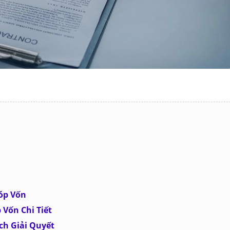
óp Vốn
Vốn Chi Tiết
ch Giải Quyết