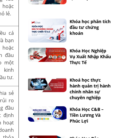
 hoặc
ỏ lẻ.
Khóa học phân tích
đầu tư chứng
iều cá
khoán
là bạn
h hoặc
Khóa Học Nghiệp
n đầu
Vụ Xuất Nhập Khẩu
o một
Thực Tế
 kinh
ầu tư.
Khoá học thực
hành quản trị hành
chính nhân sự
hia sẻ
chuyên nghiệp
rủi ro
ng đầu
Khóa Học C&B –
t định
Tiền Lương Và
Phúc Lợi
n hoạt
doanh
 thỏa