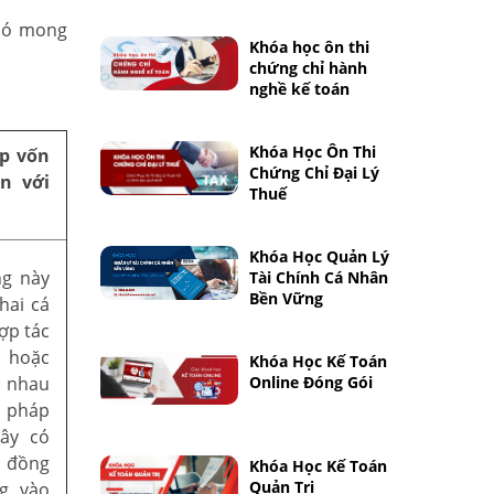
 có mong
Khóa học ôn thi
chứng chỉ hành
nghề kế toán
Khóa Học Ôn Thi
p vốn
Chứng Chỉ Đại Lý
n với
Thuế
Khóa Học Quản Lý
ng này
Tài Chính Cá Nhân
Bền Vững
hai cá
ợp tác
 hoặc
Khóa Học Kế Toán
 nhau
Online Đóng Gói
p pháp
ây có
 đồng
Khóa Học Kế Toán
Quản Trị
g vào