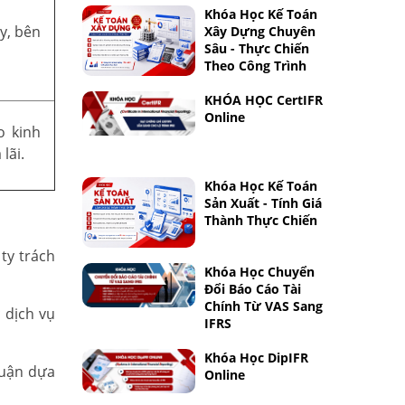
Khóa Học Kế Toán
y, bên
Xây Dựng Chuyên
Sâu - Thực Chiến
Theo Công Trình
KHÓA HỌC CertIFR
Online
o kinh
lãi.
Khóa Học Kế Toán
Sản Xuất - Tính Giá
Thành Thực Chiến
ty trách
Khóa Học Chuyển
Đổi Báo Cáo Tài
Chính Từ VAS Sang
 dịch vụ
IFRS
Khóa Học DipIFR
huận dựa
Online