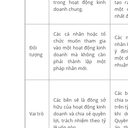
trong hoạt động kinh
tạo r
doanh chung.
một 
nhất đ
Các cá nhân hoặc tổ
Các 
chức muốn tham gia
nhân 
Đối
vào một hoạt động kinh
ý đị
tượng
doanh mà không cần
một d
phải thành lập một
nhuận
pháp nhân mới.
Các b
Các bên sẽ là đồng sở
chia 
hữu của hoạt động kinh
trên t
Vai trò
doanh và chia sẻ quyền
khi d
lợi, trách nhiệm theo tỷ
Quyền
lệ vốn góp.
án t