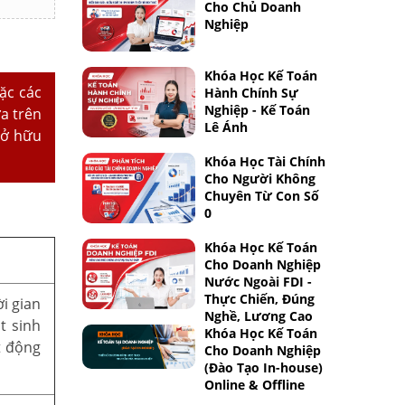
Cho Chủ Doanh
Nghiệp
Khóa Học Kế Toán
ặc các
Hành Chính Sự
Nghiệp - Kế Toán
a trên
Lê Ánh
sở hữu
Khóa Học Tài Chính
Cho Người Không
Chuyên Từ Con Số
0
Khóa Học Kế Toán
Cho Doanh Nghiệp
Nước Ngoài FDI -
Thực Chiến, Đúng
ời gian
Nghề, Lương Cao
t sinh
Khóa Học Kế Toán
t động
Cho Doanh Nghiệp
(Đào Tạo In-house)
Online & Offline