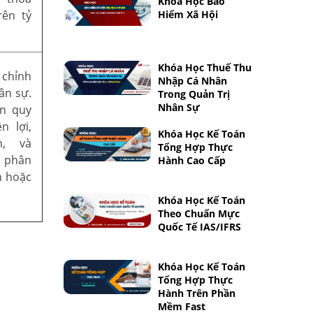
Khóa Học Bảo
rên tỷ
Hiểm Xã Hội
Khóa Học Thuế Thu
chỉnh
Nhập Cá Nhân
ân sự.
Trong Quản Trị
Nhân Sự
n quy
n lợi,
Khóa Học Kế Toán
m, và
Tổng Hợp Thực
 phân
Hành Cao Cấp
n hoặc
Khóa Học Kế Toán
Theo Chuẩn Mực
Quốc Tế IAS/IFRS
Khóa Học Kế Toán
Tổng Hợp Thực
Hành Trên Phần
Mềm Fast