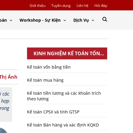
Giới thiệu
Tuyển dụng
Liên hệ
Hỏi đáp
Toán
Workshop - Sự Kiện
Dịch Vụ
KINH NGHIỆM KẾ TOÁN TỔNG
HỢP
Kế toán vốn bằng tiền
 Thị Ánh
Kế toán mua hàng
Kế toán tiền lương và các khoản trích
i các
theo lương
ù hợp
trong
Kế toán CPSX và tính GTSP
Kế toán Bán hàng và xác định KQKD