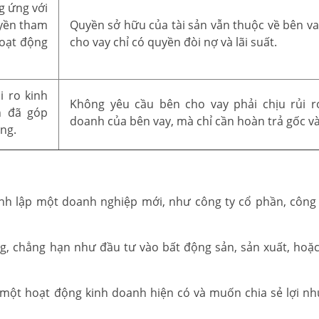
g ứng với
uyền tham
Quyền sở hữu của tài sản vẫn thuộc về bên va
hoạt động
cho vay chỉ có quyền đòi nợ và lãi suất.
i ro kinh
Không yêu cầu bên cho vay phải chịu rủi r
n đã góp
doanh của bên vay, mà chỉ cần hoàn trả gốc và 
ng.
h lập một doanh nghiệp mới, như công ty cổ phần, công 
g, chẳng hạn như đầu tư vào bất động sản, sản xuất, hoặc
 một hoạt động kinh doanh hiện có và muốn chia sẻ lợi n