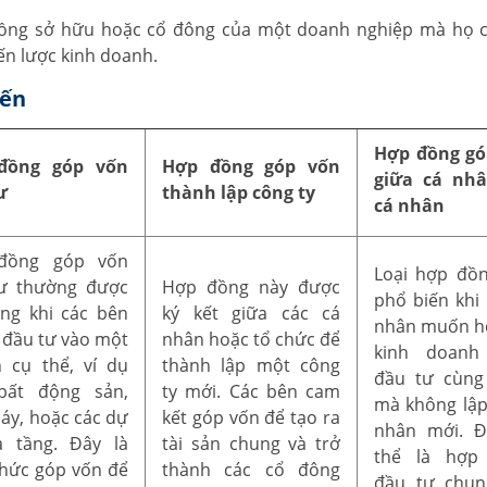
 đồng sở hữu hoặc cổ đông của một doanh nghiệp mà họ
ến lược kinh doanh.
iến
Hợp đồng gó
đồng góp vốn
Hợp đồng góp vốn
giữa cá nhâ
ư
thành lập công ty
cá nhân
đồng góp vốn
Loại hợp đồ
ư thường được
Hợp đồng này được
phổ biến khi 
ng khi các bên
ký kết giữa các cá
nhân muốn h
đầu tư vào một
nhân hoặc tổ chức để
kinh doanh
 cụ thể, ví dụ
thành lập một công
đầu tư cùng
bất động sản,
ty mới. Các bên cam
mà không lậ
áy, hoặc các dự
kết góp vốn để tạo ra
nhân mới. Đ
 tầng. Đây là
tài sản chung và trở
thể là hợp
thức góp vốn để
thành các cổ đông
đầu tư chun