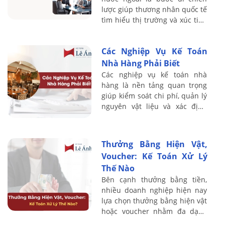
lược giúp thương nhân quốc tế
tìm hiểu thị trường và xúc tiến
thương mại tại Việt Nam. Với
kinh nghiệm đào tạo thực
Các Nghiệp Vụ Kế Toán
chiến, ...
Nhà Hàng Phải Biết
Các nghiệp vụ kế toán nhà
hàng là nền tảng quan trọng
giúp kiểm soát chi phí, quản lý
nguyên vật liệu và xác định
chính xác lợi nhuận trong hoạt
động kinh doanh F&B. Do đặc
thù nhà ...
Thưởng Bằng Hiện Vật,
Voucher: Kế Toán Xử Lý
Thế Nào
Bên cạnh thưởng bằng tiền,
nhiều doanh nghiệp hiện nay
lựa chọn thưởng bằng hiện vật
hoặc voucher nhằm đa dạng
hóa chính sách đãi ngộ cho