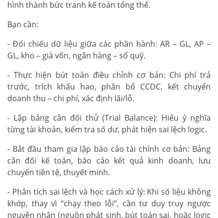
hình thành bức tranh kế toán tổng thể.
Bạn cần:
- Đối chiếu dữ liệu giữa các phần hành: AR – GL, AP –
GL, kho – giá vốn, ngân hàng – sổ quỹ.
- Thực hiện bút toán điều chỉnh cơ bản: Chi phí trả
trước, trích khấu hao, phân bổ CCDC, kết chuyển
doanh thu – chi phí, xác định lãi/lỗ.
- Lập bảng cân đối thử (Trial Balance): Hiểu ý nghĩa
từng tài khoản, kiểm tra số dư, phát hiện sai lệch logic.
- Bắt đầu tham gia lập báo cáo tài chính cơ bản: Bảng
cân đối kế toán, báo cáo kết quả kinh doanh, lưu
chuyển tiền tệ, thuyết minh.
- Phân tích sai lệch và học cách xử lý: Khi số liệu không
khớp, thay vì “chạy theo lỗi”, cần tư duy truy ngược
nguyên nhân (nguồn phát sinh, bút toán sai, hoặc logic