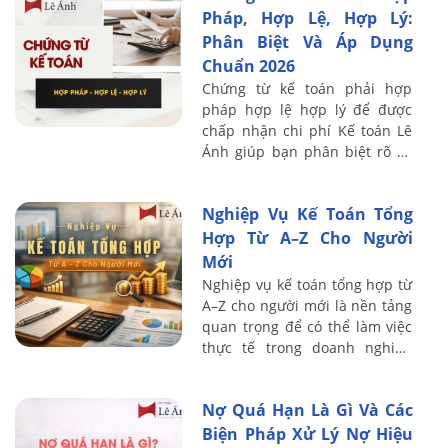
Pháp, Hợp Lệ, Hợp Lý:
Phân Biệt Và Áp Dụng
Chuẩn 2026
Chứng từ kế toán phải hợp
pháp hợp lệ hợp lý để được
chấp nhận chi phí Kế toán Lê
Ánh giúp bạn phân biệt rõ và
tránh rủi ro truy thu thuế năm
2026
Nghiệp Vụ Kế Toán Tổng
Hợp Từ A–Z Cho Người
Mới
Nghiệp vụ kế toán tổng hợp từ
A–Z cho người mới là nền tảng
quan trọng để có thể làm việc
thực tế trong doanh nghiệp
một cách bài bản và chính xác.
Nội dung dưới đây Kế toán Lê
Nợ Quá Hạn Là Gì Và Các
Ánh ...
Biện Pháp Xử Lý Nợ Hiệu