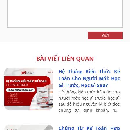
GỬI
BÀI VIẾT LIÊN QUAN
Hệ Thống Kiến Thức Kế
Toán Cho Người Mới: Học
Gì Trước, Học Gì Sau?
Hệ thống kiến thức kế toán cho
người mới: học gì trước, học gì
sau để hiểu nguyên lý, biết đọc
chứng từ, định khoản, học
thuế, phần mềm và báo cáo tài
chính.
Chứng Từ Kế Toán Hợp