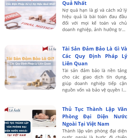
Quả Nhất
Nợ quá hạn là gì và cách xử lý
hiệu quả là bài toán đau đầu
đối với mọi kế toán và chủ
doanh nghiệp, ảnh hưởng trực
tiếp đến dòng tiền và sự sống
còn của công ty. Với kinh
Tài Sản Đảm Bảo Là Gì Và
nghiệm ...
Các Quy Định Pháp Lý
Liên Quan
Tài sản đảm bảo là nền tảng
cho các giao dịch tín dụng,
giúp doanh nghiệp tiếp cận
nguồn vốn và bảo vệ quyền lợi
của bên cho vay. Với kinh
nghiệm đào tạo thực chiến cho
Thủ Tục Thành Lập Văn
hơn 20.000 ...
Phòng Đại Diện Nước
Ngoài Tại Việt Nam
Thành lập văn phòng đại diện
nước ngoài là bước đi chiến