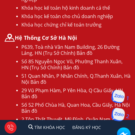
Khóa học kế toán hộ kinh doanh cá thể
Khóa học kế toán cho chủ doanh nghiệp
Khóa học chứng chỉ kế toán trưởng
Hệ Thống Cơ Sở Hà Nội
P639, Toà nhà Vân Nam Building, 26 Đường
Láng, HN (Trụ Sở Chính) Bản đồ
Số 85 Nguyễn Ngọc Vũ, Phường Thanh Xuân,
HN (Trụ Sở Chính) Bản đồ
51 Quan Nhân, P Nhân Chính, Q.Thanh Xuân, Hà
Nội Bản đồ
29 Vũ Phạm Hàm, P Yên Hòa, Q Cầu Giấy, HN
1
Bản đồ
Số 52 Phố Chùa Hà, Quan Hoa, Cầu Giấy, Hà Nội
Bản đồ
2
2 Tôn Thất Thuyết, Mỹ Đình, Quận Nam Từ
Liêm, Hà Nội Bản đồ
1
2
Tư vấn facebook
TÌM KHÓA HỌC
ĐĂNG KÍ HỌC
TÌM KHÓA HỌC
ĐĂNG KÝ HỌC