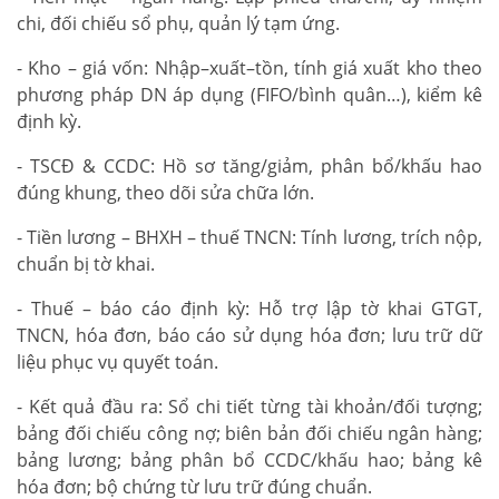
chi, đối chiếu sổ phụ, quản lý tạm ứng.
- Kho – giá vốn: Nhập–xuất–tồn, tính giá xuất kho theo
phương pháp DN áp dụng (FIFO/bình quân…), kiểm kê
định kỳ.
- TSCĐ & CCDC: Hồ sơ tăng/giảm, phân bổ/khấu hao
đúng khung, theo dõi sửa chữa lớn.
- Tiền lương – BHXH – thuế TNCN: Tính lương, trích nộp,
chuẩn bị tờ khai.
- Thuế – báo cáo định kỳ: Hỗ trợ lập tờ khai GTGT,
TNCN, hóa đơn, báo cáo sử dụng hóa đơn; lưu trữ dữ
liệu phục vụ quyết toán.
- Kết quả đầu ra: Sổ chi tiết từng tài khoản/đối tượng;
bảng đối chiếu công nợ; biên bản đối chiếu ngân hàng;
bảng lương; bảng phân bổ CCDC/khấu hao; bảng kê
hóa đơn; bộ chứng từ lưu trữ đúng chuẩn.