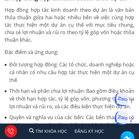
Hợp đồng hợp tác kinh doanh theo dự án là văn bản
thỏa thuận giữa hai hoặc nhiều bên về việc cùng hợp
tác thực hiện một dự án cụ thể với mục tiêu chung,
chia sẻ lợi nhuận và rủi ro theo tỷ lệ góp vốn hoặc thỏa
thuận khác.
Đặc điểm và ứng dụng:
Đối tượng hợp đồng: Các tổ chức, doanh nghiệp hoặc
cá nhân có nhu cầu hợp tác thực hiện một dự án cụ
thể.
Thời hạn và phân chia lợi nhuận: Bao gồm điều khoản
1
về thời hạn hợp tác, tỷ lệ góp vốn, phương thức chia
lợi nhuận và rủi ro, và các điều kiện thực hiện dự án.
2
Quyền và nghĩa vụ của các bên: Các bên tham gia có
nghĩa vụ đóng góp vốn, nhân lực, kỹ thuật hoặc các
1
2
Tư vấn facebook
TÌM KHÓA HỌC
ĐĂNG KÍ HỌC
TÌM KHÓA HỌC
ĐĂNG KÝ HỌC
nguồn lực khác để thực hiện dự án. Lợi nhuận và rủi