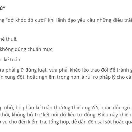
xử”
ng “dở khóc dở cười” khi lãnh đạo yêu cầu những điều trái
né thuế,
h không đúng chuẩn mực,
c kế toán.
 phải giữ đúng luật, vừa phải khéo léo trao đổi để tránh 
ến xung đột, hoặc nghiêm trọng hơn là rủi ro pháp lý cho cá
ệp nhỏ, bộ phận kế toán thường thiếu người, hoặc đội ngũ
hời, không hỗ trợ kết nối dữ liệu tự động. Điều này khiến
 vụ cho đến kiểm tra, tổng hợp, dễ dẫn đến sai sót hoặc quá