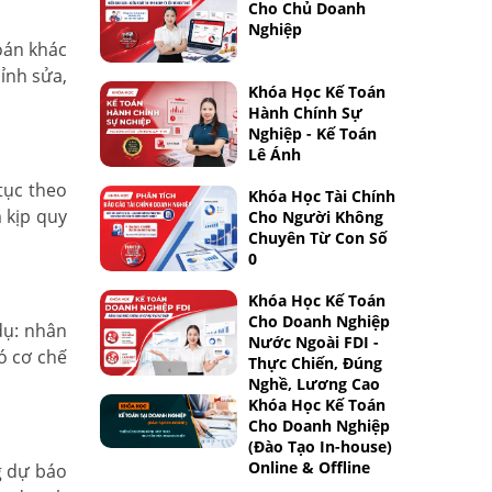
Cho Chủ Doanh
Nghiệp
oán khác
ỉnh sửa,
Khóa Học Kế Toán
Hành Chính Sự
Nghiệp - Kế Toán
Lê Ánh
tục theo
Khóa Học Tài Chính
 kịp quy
Cho Người Không
Chuyên Từ Con Số
0
Khóa Học Kế Toán
Cho Doanh Nghiệp
dụ: nhân
Nước Ngoài FDI -
ó cơ chế
Thực Chiến, Đúng
Nghề, Lương Cao
Khóa Học Kế Toán
Cho Doanh Nghiệp
(Đào Tạo In-house)
Online & Offline
g dự báo