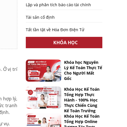
Lập và phân tích báo cáo tài chính
Tài sản cố định
Tất tần tật về Hóa Đơn Điện Tử
KHÓA HỌC
Khóa học Nguyên
Lý Kế Toán Thực Tế
Ở vị trí
Cho Người Mất
Gốc
Khóa Học Kế Toán
Tổng Hợp Thực
 hợp lý,
Hành - 100% Học
ức tranh
Thực Chiến Cùng
Kế Toán Trưởng
định.
Khóa Học Kế Toán
Tổng Hợp Online
ự vụ.
Tương Tác Trực