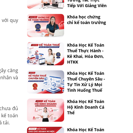
Tiếp Với Giảng Viên
Khóa học chứng
 với quy
chỉ kế toán trưởng
Khóa Học Kế Toán
Thuế Thực Hành -
Kê Khai, Hóa Đơn,
HTKK
gây căng
Khóa Học Kế Toán
 nhân và
Thuế Chuyên Sâu -
Tự Tin Xử Lý Mọi
Tình Huống Thuế
Khóa Học Kế Toán
Hộ Kinh Doanh Cá
 chưa đủ
Thể
 kế toán
 tải.
Khóa Học Kế Toán