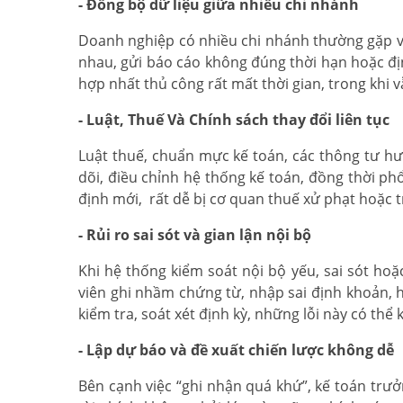
- Đồng bộ dữ liệu giữa nhiều chi nhánh
Doanh nghiệp có nhiều chi nhánh thường gặp vấ
nhau, gửi báo cáo không đúng thời hạn hoặc đị
hợp nhất thủ công rất mất thời gian, trong khi
- Luật, Thuế Và Chính sách thay đổi liên tục
Luật thuế, chuẩn mực kế toán, các thông tư hư
dõi, điều chỉnh hệ thống kế toán, đồng thời ph
định mới, rất dễ bị cơ quan thuế xử phạt hoặc t
- Rủi ro sai sót và gian lận nội bộ
Khi hệ thống kiểm soát nội bộ yếu, sai sót hoặc
viên ghi nhầm chứng từ, nhập sai định khoản, h
kiểm tra, soát xét định kỳ, những lỗi này có thể
- Lập dự báo và đề xuất chiến lược không dễ
Bên cạnh việc “ghi nhận quá khứ”, kế toán trư