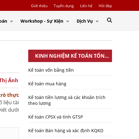
Giới thiệu
Tuyển dụng
Liên hệ
Hỏi đáp
Toán
Workshop - Sự Kiện
Dịch Vụ
KINH NGHIỆM KẾ TOÁN TỔNG
HỢP
Kế toán vốn bằng tiền
 Thị Ánh
Kế toán mua hàng
trò thực
Kế toán tiền lương và các khoản trích
 liệu tài
theo lương
viết dưới
Kế toán CPSX và tính GTSP
Kế toán Bán hàng và xác định KQKD