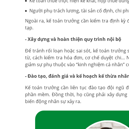
Kế toán thuế thực hiện kê khai, nộp thuế đún
Người phụ trách lương, tài sản cố định, chi ph
Ngoài ra, kế toán trưởng cần kiểm tra định kỳ 
tạp.
- Xây dựng và hoàn thiện quy trình nội bộ
Để tránh rối loạn hoặc sai sót, kế toán trưởng 
từ, cách kiểm tra hóa đơn, cơ chế duyệt chi… 
giảm sự phụ thuộc vào “kinh nghiệm cá nhân” c
- Đào tạo, đánh giá và kế hoạch kế thừa nhâ
Kế toán trưởng cần liên tục đào tạo đội ngũ 
phần mềm. Đồng thời, họ cũng phải xây dựng l
biến động nhân sự xảy ra.