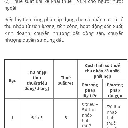
(2) Thuế suất khi kê khai thuế TNCN cho người nước
ngoài:
Biểu lũy tiến từng phần áp dụng cho cá nhân cư trú có
thu nhập từ tiền lương, tiền công, hoạt động sản xuất,
kinh doanh, chuyển nhượng bất động sản, chuyển
nhượng quyền sử dụng đất.
Cách tính số thuế
thu nhập cá nhân
Thu nhập
phải nộp
tính
Thuế
Bậc
thuế(triệu
suất(%)
Phương
Phương
đồng/tháng)
pháp
pháp
lũy tiến
rút gọn
0 triệu +
5% thu
5% thu
nhập
nhập
1
Đến 5
5
tính
tính
thuế
thuế