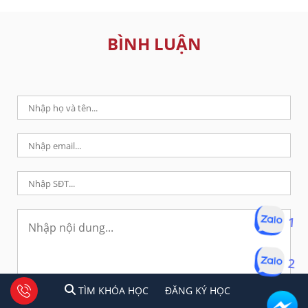
BÌNH LUẬN
1
2
1
2
Tư vấn facebook
TÌM KHÓA HỌC
ĐĂNG KÍ HỌC
TÌM KHÓA HỌC
ĐĂNG KÝ HỌC