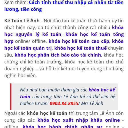
Xem thêm:
Cách tính thuế thu nhập cá nhân
từ tiền
lương, tiền công
Kế Toán Lê Ánh
- Nơi đào tạo kế toán thực hành uy tín
nhất hiện nay, đã tổ chức thành công rất nhiều
khóa
học nguyên lý kế toán
,
khóa học kế toán tổng
hợp
online/ offline,
khóa học kế toán cao cấp
,
khóa
học kế toán quản trị
,
khóa học kế toán thuế
chuyên
sâu,
khóa học phân tích báo cáo tài chính
, khóa học
chứng chỉ kế toán trưởng, khóa học kế toán cho chủ
doanh nghiệp... và hỗ trợ kết nối tuyển dụng cho hàng
nghìn học viên.
Nếu như bạn muốn tham gia các
khóa học kế
toán
của trung tâm Lê Ánh thì có thể liên hệ
hotline tư vấn:
0904.84.8855
/ Mrs Lê Ánh
Ngoài các
khóa học kế toán
thì trung tâm Lê Ánh còn
cung cấp các
khóa học xuất nhập khẩu online
-
offline,
khóa học hành chính nhân sự
online -