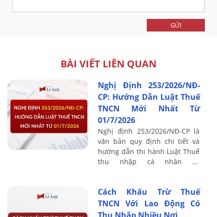
GỬI
BÀI VIẾT LIÊN QUAN
Nghị Định 253/2026/NĐ-
CP: Hướng Dẫn Luật Thuế
TNCN Mới Nhất Từ
01/7/2026
Nghị định 253/2026/NĐ-CP là
văn bản quy định chi tiết và
hướng dẫn thi hành Luật Thuế
thu nhập cá nhân số
109/2025/QH15, có hiệu lực từ
01/7/2026 và thay thế Nghị
Cách Khấu Trừ Thuế
định ...
TNCN Với Lao Động Có
Thu Nhập Nhiều Nơi