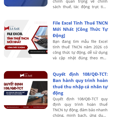
chỉnh quan trọng về chính
sách thuế, tác động trực tiếp
đến người lao động, bộ phận
kế toán - nhân sự và doanh
File Excel Tính Thuế TNCN
nghiệp. Các sửa ...
Mới Nhất [Công Thức Tự
Động]
Bạn đang tìm mẫu file Excel
tính thuế TNCN năm 2026 có
công thức tự động, dễ sử dụng
và cập nhật đúng theo mức
giảm trừ gia cảnh mới nhất?
Nếu bạn làm trong lĩnh vực kế
Quyết định 108/QĐ-TCT:
toán – nhân ...
Ban hành quy trình hoàn
thuế thu nhập cá nhân tự
động
Quyết định 108/QĐ-TCT quy
định quy trình hoàn thuế
TNCN tự động, đảm bảo nhanh
chóng, minh bạch, ứng dụng