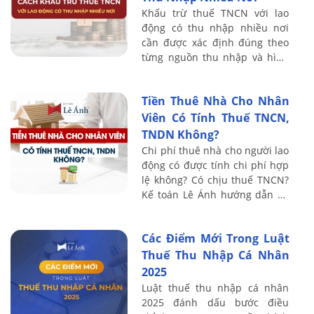
Khấu trừ thuế TNCN với lao
động có thu nhập nhiều nơi
cần được xác định đúng theo
từng nguồn thu nhập và hình
thức chi trả. Bài viết sau Kế
toán Lê Ánh chia sẻ đối tượng
Tiền Thuê Nhà Cho Nhân
áp dụng, ...
Viên Có Tính Thuế TNCN,
TNDN Không?
Chi phí thuê nhà cho người lao
động có được tính chi phí hợp
lệ không? Có chịu thuế TNCN?
Kế toán Lê Ánh hướng dẫn xử
lý đúng theo quy định mới
nhất.
Các Điểm Mới Trong Luật
Thuế Thu Nhập Cá Nhân
2025
Luật thuế thu nhập cá nhân
2025 đánh dấu bước điều