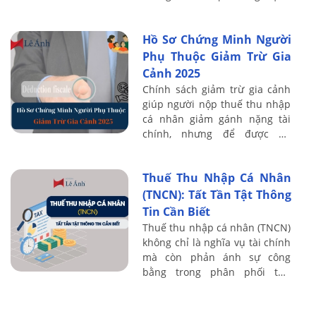
CNTT trong tiếp nhận, xử lý và
hoàn thuế.
Hồ Sơ Chứng Minh Người
Phụ Thuộc Giảm Trừ Gia
Cảnh 2025
Chính sách giảm trừ gia cảnh
giúp người nộp thuế thu nhập
cá nhân giảm gánh nặng tài
chính, nhưng để được áp
dụng, việc chuẩn bị đầy đủ hồ
sơ chứng minh người phụ
Thuế Thu Nhập Cá Nhân
thuộc là rất quan ...
(TNCN): Tất Tần Tật Thông
Tin Cần Biết
Thuế thu nhập cá nhân (TNCN)
không chỉ là nghĩa vụ tài chính
mà còn phản ánh sự công
bằng trong phân phối thu
nhập, đóng góp lớn vào ngân
sách quốc gia. Bài viết này, Kế