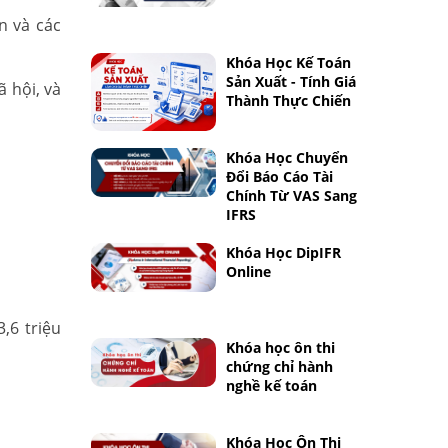
n và các
Khóa Học Kế Toán
Sản Xuất - Tính Giá
ã hội, và
Thành Thực Chiến
Khóa Học Chuyển
Đổi Báo Cáo Tài
Chính Từ VAS Sang
IFRS
Khóa Học DipIFR
Online
,6 triệu
Khóa học ôn thi
chứng chỉ hành
nghề kế toán
Khóa Học Ôn Thi