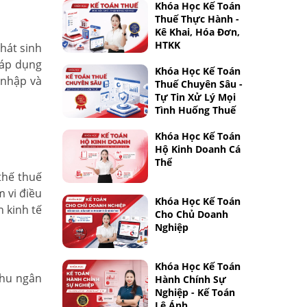
Khóa Học Kế Toán
Thuế Thực Hành -
Kê Khai, Hóa Đơn,
HTKK
hát sinh
 áp dụng
Khóa Học Kế Toán
 nhập và
Thuế Chuyên Sâu -
Tự Tin Xử Lý Mọi
Tình Huống Thuế
Khóa Học Kế Toán
Hộ Kinh Doanh Cá
Thể
thế thuế
 vi điều
Khóa Học Kế Toán
 kinh tế
Cho Chủ Doanh
Nghiệp
Khóa Học Kế Toán
thu ngân
Hành Chính Sự
Nghiệp - Kế Toán
Lê Ánh