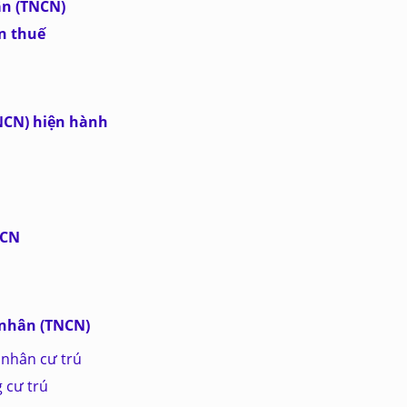
ân (TNCN)
n thuế
NCN) hiện hành
NCN
 nhân (TNCN)
 nhân cư trú
 cư trú