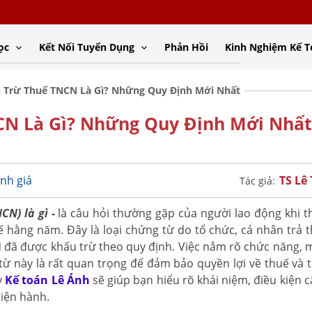
ọc
Kết Nối Tuyển Dụng
Phản Hồi
Kinh Nghiệm Kế 
 Trừ Thuế TNCN Là Gì? Những Quy Định Mới Nhất
CN Là Gì? Những Quy Định Mới Nhất
TS Lê
nh giá
Tác giả:
CN) là gì -
là câu hỏi thường gặp của người lao động khi t
ế hằng năm. Đây là loại chứng từ do tổ chức, cá nhân trả 
 đã được khấu trừ theo quy định. Việc nắm rõ chức năng, 
ừ này là rất quan trọng để đảm bảo quyền lợi về thuế và t
y
Kế toán Lê Ánh
sẽ giúp bạn hiểu rõ khái niệm, điều kiện 
iện hành.