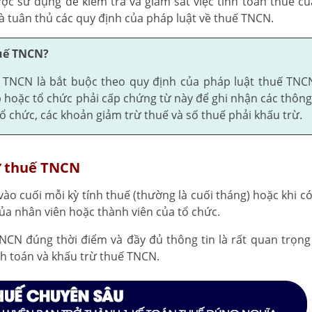
ợc sử dụng để kiểm tra và giám sát việc tính toán thuế c
à tuân thủ các quy định của pháp luật về thuế TNCN.
huế TNCN?
ế TNCN là bắt buộc theo quy định của pháp luật thuế TNC
 hoặc tổ chức phải cấp chứng từ này để ghi nhận các thông 
ổ chức, các khoản giảm trừ thuế và số thuế phải khấu trừ.
rừ thuế TNCN
ào cuối mỗi kỳ tính thuế (thường là cuối tháng) hoặc khi có
ủa nhân viên hoặc thành viên của tổ chức.
TNCN đúng thời điểm và đầy đủ thông tin là rất quan trọn
ính toán và khấu trừ thuế TNCN.