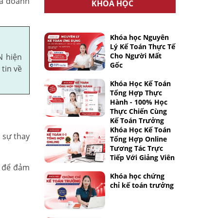
ủa doanh
KHÓA HỌC
Khóa học Nguyên
Lý Kế Toán Thực Tế
Cho Người Mất
N hiện
Gốc
tin về
Khóa Học Kế Toán
Tổng Hợp Thực
Hành - 100% Học
Thực Chiến Cùng
Kế Toán Trưởng
Khóa Học Kế Toán
 sự thay
Tổng Hợp Online
Tương Tác Trực
Tiếp Với Giảng Viên
g để đảm
Khóa học chứng
chỉ kế toán trưởng