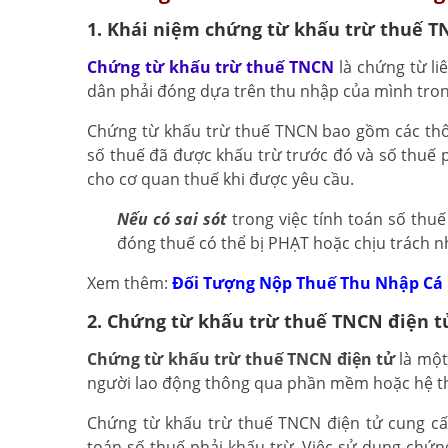
1. Khái niệm chứng từ khấu trừ thuế 
Chứng từ khấu trừ thuế TNCN
là chứng từ li
dân phải đóng dựa trên thu nhập của mình tro
Chứng từ khấu trừ thuế TNCN bao gồm các thôn
số thuế đã được khấu trừ trước đó và số thuế 
cho cơ quan thuế khi được yêu cầu.
Nếu có sai sót
trong việc tính toán số thu
đóng thuế có thể bị PHẠT hoặc chịu trách n
Xem thêm:
Đối Tượng Nộp Thuế Thu Nhập Cá
2. Chứng từ khấu trừ thuế TNCN điện tử
Chứng từ khấu trừ thuế TNCN điện tử
là một
người lao động thông qua phần mềm hoặc hệ t
Chứng từ khấu trừ thuế TNCN điện tử cung cấ
toán số thuế phải khấu trừ. Việc sử dụng chứn