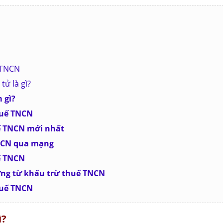
 TNCN
tử là gì?
 gì?
huế TNCN
uế TNCN mới nhất
TNCN qua mạng
ế TNCN
ứng từ khấu trừ thuế TNCN
huế TNCN
ì?