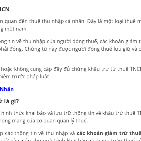
TNCN
ên quan đến thuế thu nhập cá nhân. Đây là một loại thuế 
ng một năm.
g tin về thu nhập của người đóng thuế, các khoản giảm t
phải đóng. Chứng từ này được người đóng thuế lưu giữ và 
ế hoặc không cung cấp đầy đủ chứng khấu trừ từ thuế TNC
hiệm trước pháp luật.
 Nhân
 là gì?
 hình thức khai báo và lưu trữ thông tin về khấu trừ thuế 
hống mạng của cơ quan quản lý thuế.
p các thông tin về thu nhập và
các khoản giảm trừ thu
g từ này giúp cho quá trình khai báo và thanh toán thuế c