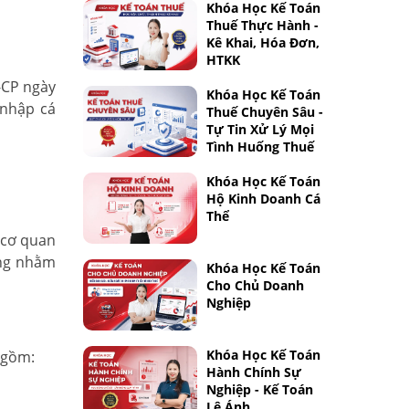
Khóa Học Kế Toán
Thuế Thực Hành -
Kê Khai, Hóa Đơn,
HTKK
-CP ngày
Khóa Học Kế Toán
 nhập cá
Thuế Chuyên Sâu -
Tự Tin Xử Lý Mọi
Tình Huống Thuế
Khóa Học Kế Toán
Hộ Kinh Doanh Cá
Thể
 cơ quan
ọng nhằm
Khóa Học Kế Toán
Cho Chủ Doanh
Nghiệp
Khóa Học Kế Toán
 gồm:
Hành Chính Sự
Nghiệp - Kế Toán
Lê Ánh