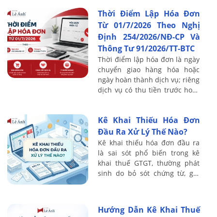
Thời Điểm Lập Hóa Đơn
Từ 01/7/2026 Theo Nghị
Định 254/2026/NĐ-CP Và
Thông Tư 91/2026/TT-BTC
Thời điểm lập hóa đơn là ngày
chuyển giao hàng hóa hoặc
ngày hoàn thành dịch vụ; riêng
dịch vụ có thu tiền trước hoặc
trong khi cung cấp thì mốc là
ngày thu tiền. Đây là chỉ tiêu ...
Kê Khai Thiếu Hóa Đơn
Đầu Ra Xử Lý Thế Nào?
Kê khai thiếu hóa đơn đầu ra
là sai sót phổ biến trong kê
khai thuế GTGT, thường phát
sinh do bỏ sót chứng từ, ghi
nhận doanh thu chưa đầy đủ
hoặc sai thời điểm xuất hóa
đơn. Hệ ...
Hướng Dẫn Kê Khai Thuế