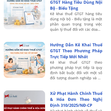
GTGT Hàng Tiêu Dùng Nội
Bộ - Biếu Tặng
Kê khai thuế GTGT hàng tiêu
dùng nội bộ - Biếu tặng là một
phần quan trọng trong việc
quản lý thuế đối với các doanh
nghiệp, đặc biệt là khi có các
giao dịch biếu tặng hoặc tiêu
Hướng Dẫn Kê Khai Thuế
...
GTGT Theo Phương Pháp
Trực Tiếp Mới Nhất
Kê khai thuế GTGT theo
phương pháp trực tiếp là quy
định bắt buộc đối với một số
đối tượng doanh nghiệp và hộ
kinh doanh cụ thể. Bài viết sau
Kế toán Lê Ánh sẽ hướng dẫn
Xử Phạt Hành Chính Thuế
chi tiết ...
& Hóa Đơn Theo Nghị
Định 310/2025/NĐ-CP
Xử phạt hành chính về thuế và