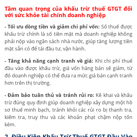
Tầm quan trọng của khấu trừ thuế GTGT đối
với sức khỏe tài chính doanh nghiệp
- Tối ưu dòng tiền và giảm chi phí vốn:
Số thuế được
khấu trừ chính là số tiền mặt mà doanh nghiệp không
phải nộp vào ngân sách nhà nước, giúp tăng lượng tiền
mặt sẵn có để tái đầu tư, vận hành.
- Tăng khả năng cạnh tranh về giá:
Khi chi phí thuế
đầu vào được khấu trừ, giá vốn hàng bán sẽ giảm, từ
đó doanh nghiệp có thể đưa ra mức giá bán cạnh tranh
hơn trên thị trường.
- Đảm bảo tuân thủ và tránh rủi ro:
Kê khai và khấu
trừ đúng quy định giúp doanh nghiệp xây dựng một hồ
sơ thuế minh bạch, tránh khỏi các rủi ro bị thanh tra,
kiểm tra, truy thu và các khoản phạt chậm nộp tốn
kém.
2. Điều Kiện Khấu Trừ Thuế GTGT Đầu Vào