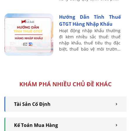
luật thuế hiện hành, cập nhật
mới nhất.
Hướng Dẫn Tính Thuế
GTGT Hàng Nhập Khẩu
Hoạt động nhập khẩu thường
đi kèm nhiều sắc thuế: thuế
nhập khẩu, thuế tiêu thụ đặc
biệt, thuế bảo vệ môi trường,
thuế GTGT ở khâu nhập khẩu…
Kế toán thuế nếu không nắm
chắc nguyên ...
KHÁM PHÁ NHIỀU CHỦ ĐỀ KHÁC
Tài Sản Cố Định
Kế Toán Mua Hàng