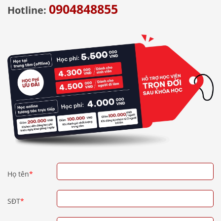
0904848855
Hotline:
Họ tên
*
SĐT
*