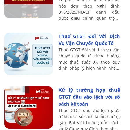
hóa đơn theo Nghị định
310/2025/NĐ-CP đánh dấu
bước điều chỉnh quan trọng
trong cơ chế quản lý tuân thủ
thuế, đặc biệt khi hệ thống hóa
Thuế GTGT Đối Với Dịch
đơn điện tử và ...
Vụ Vận Chuyển Quốc Tế
Thuế GTGT đối với dịch vụ vận
chuyển quốc tế được hưởng
mức thuế suất 0% theo quy
định pháp lý hiện hành nhằm
giảm bớt gánh nặng tài chính
và gia tăng năng lực cạnh
tranh cho doanh ...
Xử lý trường hợp thuế
GTGT đầu vào lệch với sổ
sách kế toán
Thuế GTGT đầu vào lệch giữa
tờ khai và sổ sách là lỗi thường
gặp. Bài viết hướng dẫn cách
xử lý đúng quy định theo pháp