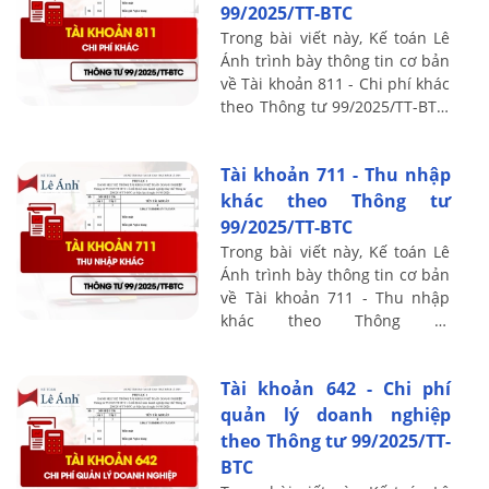
99/2025/TT-BTC
Trong bài viết này, Kế toán Lê
Ánh trình bày thông tin cơ bản
về Tài khoản 811 - Chi phí khác
theo Thông tư 99/2025/TT-BTC,
bao gồm nguyên tắc kế toán,
kết cấu và nội dung phản ánh
Tài khoản 711 - Thu nhập
...
khác theo Thông tư
99/2025/TT-BTC
Trong bài viết này, Kế toán Lê
Ánh trình bày thông tin cơ bản
về Tài khoản 711 - Thu nhập
khác theo Thông tư
99/2025/TT-BTC, bao gồm
nguyên tắc kế toán, kết cấu và
Tài khoản 642 - Chi phí
nội dung phản ...
quản lý doanh nghiệp
theo Thông tư 99/2025/TT-
BTC