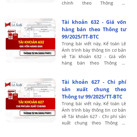
chính theo Thông tư
99/2025/TT-BTC, bao gồm
nguyên tắc kế toán, kết cấu và
Tài khoản 632 - Giá vốn
nội dung ...
hàng bán theo Thông tư
99/2025/TT-BTC
Trong bài viết này, Kế toán Lê
Ánh trình bày thông tin cơ bản
về Tài khoản 632 - Giá vốn
hàng bán theo Thông tư
99/2025/TT-BTC, bao gồm
nguyên tắc kế toán, kết cấu và
Tài khoản 627 - Chi phí
nội dung phản ...
sản xuất chung theo
Thông tư 99/2025/TT-BTC
Trong bài viết này, Kế toán Lê
Ánh trình bày thông tin cơ bản
về Tài khoản 627 - Chi phí sản
xuất chung theo Thông tư
99/2025/TT-BTC, bao gồm
nguyên tắc kế toán, kết cấu và