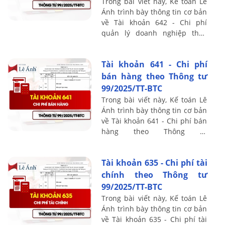
Trong bài viết này, Kế toán Lê
Ánh trình bày thông tin cơ bản
về Tài khoản 642 - Chi phí
quản lý doanh nghiệp theo
Thông tư 99/2025/TT-BTC, bao
gồm nguyên tắc kế toán, kết
Tài khoản 641 - Chi phí
cấu và ...
bán hàng theo Thông tư
99/2025/TT-BTC
Trong bài viết này, Kế toán Lê
Ánh trình bày thông tin cơ bản
về Tài khoản 641 - Chi phí bán
hàng theo Thông tư
99/2025/TT-BTC, bao gồm
nguyên tắc kế toán, kết cấu và
Tài khoản 635 - Chi phí tài
nội dung phản ...
chính theo Thông tư
99/2025/TT-BTC
Trong bài viết này, Kế toán Lê
Ánh trình bày thông tin cơ bản
về Tài khoản 635 - Chi phí tài