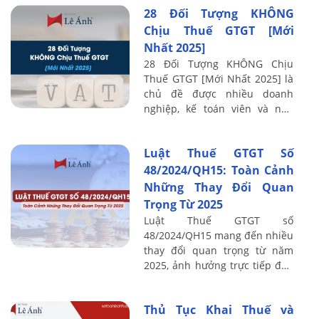
28 Đối Tượng KHÔNG
nhuận ...
Chịu Thuế GTGT [Mới
Nhất 2025]
28 Đối Tượng KHÔNG Chịu
Thuế GTGT [Mới Nhất 2025] là
chủ đề được nhiều doanh
nghiệp, kế toán viên và nhà
quản lý quan tâm trong bối
cảnh các quy định thuế liên
Luật Thuế GTGT Số
tục cập nhật. Qua ...
48/2024/QH15: Toàn Cảnh
Những Thay Đổi Quan
Trọng Từ 2025
Luật Thuế GTGT số
48/2024/QH15 mang đến nhiều
thay đổi quan trọng từ năm
2025, ảnh hưởng trực tiếp đến
doanh nghiệp và kế toán. Bài
viết sau Kế toán Lê Ánh phân
Thủ Tục Khai Thuế và
tích toàn cảnh, ...