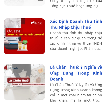
Cổng thông tin điện tử của
Tổng cục Thuế hoặc ứng dụng
eTax, cho phép người nộp thuế
theo dõi tình trạng hồ sơ hoàn
Xác Định Doanh Thu Tính
thuế theo ...
Thu Nhập Chịu Thuế
Doanh thu tính thu nhập chịu
thuế là căn cứ quan trọng để
xác định nghĩa vụ thuế TNDN
của doanh nghiệp. Phần dưới
đây, Kế toán Lê Ánh sẽ tóm
lược khái niệm – thời điểm ghi
nhận – ...
Lá Chắn Thuế: Ý Nghĩa Và
Ứng Dụng Trong Kinh
Doanh
Lá Chắn Thuế: Ý Nghĩa Và Ứng
Dụng Trong Kinh Doanh không
chỉ là một khái niệm tài chính
khô khan, mà là một trong
những “vũ khí chiến lược” giúp
doanh nghiệp tối ưu hóa lợi