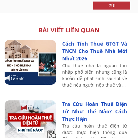
GỬI
BÀI VIẾT LIÊN QUAN
Cách Tính Thuế GTGT Và
TNCN Cho Thuê Nhà Mới
Nhất 2026
Cho thuê nhà là nguồn thu
nhập phổ biến, nhưng cũng là
khoản dễ phát sinh sai sót về
thuế nếu người nộp thuế và kế
toán không nắm rõ quy định.
Trên thực tế, nhiều cá nhân
Tra Cứu Hoàn Thuế Điện
vẫn còn ...
Tử Như Thế Nào? Cách
Thực Hiện
Tra cứu hoàn thuế điện tử
được thực hiện thông qua