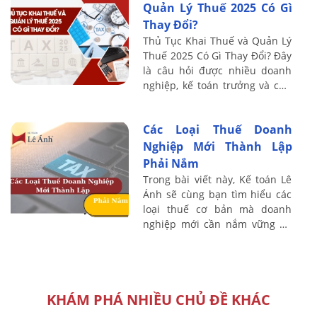
Quản Lý Thuế 2025 Có Gì
Thay Đổi?
Thủ Tục Khai Thuế và Quản Lý
Thuế 2025 Có Gì Thay Đổi? Đây
là câu hỏi được nhiều doanh
nghiệp, kế toán trưởng và chủ
hộ kinh doanh quan tâm ngay
từ đầu năm 2025. Việc nắm rõ
Các Loại Thuế Doanh
những ...
Nghiệp Mới Thành Lập
Phải Nắm
Trong bài viết này, Kế toán Lê
Ánh sẽ cùng bạn tìm hiểu các
loại thuế cơ bản mà doanh
nghiệp mới cần nắm vững để
đảm bảo hoạt động hiệu quả
và tránh rủi ro pháp lý.
KHÁM PHÁ NHIỀU CHỦ ĐỀ KHÁC