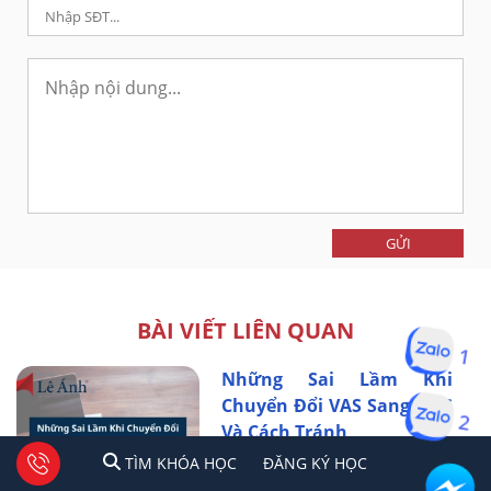
GỬI
BÀI VIẾT LIÊN QUAN
1
Những Sai Lầm Khi
Chuyển Đổi VAS Sang IFRS
2
Và Cách Tránh
Quá trình Chuyển đổi Báo cáo
1
2
Tư vấn facebook
TÌM KHÓA HỌC
ĐĂNG KÍ HỌC
TÌM KHÓA HỌC
ĐĂNG KÝ HỌC
tài chính từ VAS sang IFRS