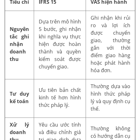
Tiêu chí
IFRS 15
VAS hiện hành
Ghi nhận khi rủi
Dựa trên mô hình
ro và lợi ích
Nguyên
5 bước, ghi nhận
được chuyển
tắc ghi
khi nghĩa vụ thực
giao, thường
nhận
hiện được hoàn
gắn với thời
doanh
thành và quyền
điểm giao hàng
thu
kiểm soát được
hoặc phát hành
chuyển giao.
hóa đơn.
Thường dựa vào
Ưu tiên bản chất
Tư duy
hình thức pháp
kinh tế hơn hình
kế toán
lý và quy định cụ
thức pháp lý.
thể.
Xử lý
Yêu cầu ước tính
Thường không
doanh
và điều chỉnh giá
có hướng dẫn cụ
thu
trị giao dịch dựa