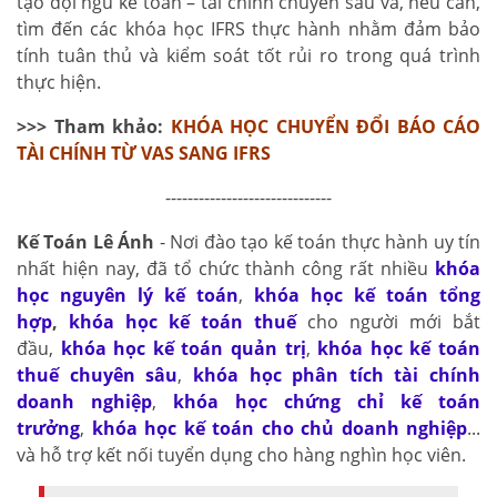
tạo đội ngũ kế toán – tài chính chuyên sâu và, nếu cần,
tìm đến các khóa học IFRS thực hành nhằm đảm bảo
tính tuân thủ và kiểm soát tốt rủi ro trong quá trình
thực hiện.
>>> Tham khảo:
KHÓA HỌC CHUYỂN ĐỔI BÁO CÁO
TÀI CHÍNH TỪ VAS SANG IFRS
------------------------------
Kế Toán Lê Ánh
- Nơi đào tạo kế toán thực hành uy tín
nhất hiện nay, đã tổ chức thành công rất nhiều
khóa
học nguyên lý kế toán
,
khóa học kế toán tổng
hợp
,
khóa học kế toán thuế
cho người mới bắt
đầu,
khóa học kế toán quản trị
,
khóa học kế toán
thuế chuyên sâu
,
khóa học phân tích tài chính
doanh nghiệp
,
khóa học chứng chỉ kế toán
trưởng
,
khóa học kế toán cho chủ doanh nghiệp
...
và hỗ trợ kết nối tuyển dụng cho hàng nghìn học viên.