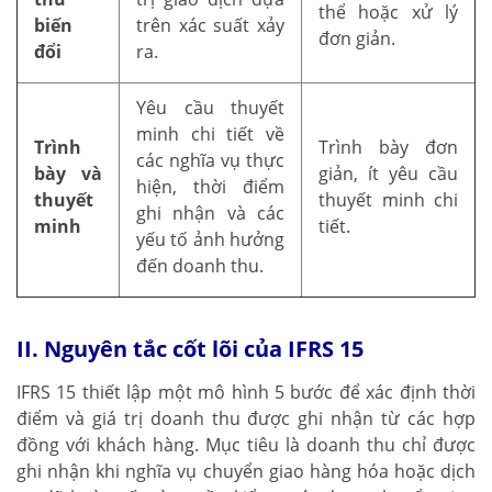
thể hoặc xử lý
biến
trên xác suất xảy
đơn giản.
đổi
ra.
Yêu cầu thuyết
minh chi tiết về
Trình
Trình bày đơn
các nghĩa vụ thực
bày và
giản, ít yêu cầu
hiện, thời điểm
thuyết
thuyết minh chi
ghi nhận và các
minh
tiết.
yếu tố ảnh hưởng
đến doanh thu.
II. Nguyên tắc cốt lõi của IFRS 15
IFRS 15 thiết lập một mô hình 5 bước để xác định thời
điểm và giá trị doanh thu được ghi nhận từ các hợp
đồng với khách hàng. Mục tiêu là doanh thu chỉ được
ghi nhận khi nghĩa vụ chuyển giao hàng hóa hoặc dịch