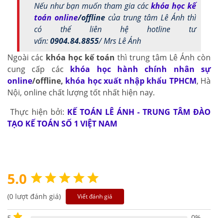
Nếu như bạn muốn tham gia các
khóa học kế
toán online
/offline
của trung tâm Lê Ánh thì
có thể liên hệ hotline tư
vấn:
0904.84.8855
/ Mrs Lê Ánh
Ngoài các
khóa học kế toán
thì trung tâm Lê Ánh còn
cung cấp các
khóa học hành chính nhân sự
online
/offline
,
khóa học xuất nhập khẩu TPHCM
, Hà
Nội, online chất lượng tốt nhất hiện nay.
Thực hiện bởi:
KẾ TOÁN LÊ ÁNH - TRUNG TÂM ĐÀO
TẠO KẾ TOÁN SỐ 1 VIỆT NAM
5.0
(0 lượt đánh giá)
Viết đánh giá
0%
5