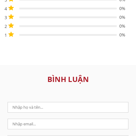
0%
4
0%
3
0%
2
0%
1
BÌNH LUẬN