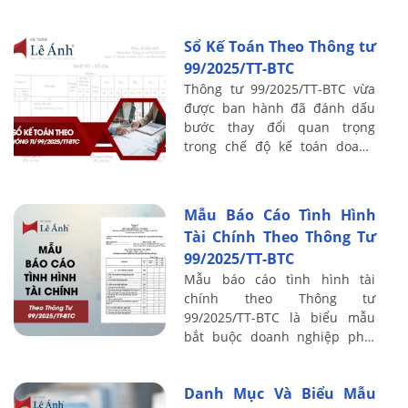
99/2025/TT-BTC. Bài viết này
Kế toán Lê Ánh sẽ trình bày
Sổ Kế Toán Theo Thông tư
khái niệm, ...
99/2025/TT-BTC
Thông tư 99/2025/TT-BTC vừa
được ban hành đã đánh dấu
bước thay đổi quan trọng
trong chế độ kế toán doanh
nghiệp. Việc hiểu và áp dụng
đúng các mẫu sổ kế toán theo
Thông tư 99 giúp ...
Mẫu Báo Cáo Tình Hình
Tài Chính Theo Thông Tư
99/2025/TT-BTC
Mẫu báo cáo tình hình tài
chính theo Thông tư
99/2025/TT-BTC là biểu mẫu
bắt buộc doanh nghiệp phải
lập và trình bày theo quy định
mới của Bộ Tài chính, phản
Danh Mục Và Biểu Mẫu
ánh đầy đủ tình hình ...