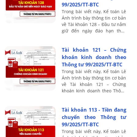
99/2025/TT-BTC
Trong bài viết này, Kế toán Lê
Ánh trình bày thông tin cơ bản
về Tài khoản 128 – Đầu tư nắm
giữ đến ngày đáo hạn theo
Thông tư 99/2025/TT-BTC, bao
gồm nguyên tắc kế toán, kết
Tài khoản 121 – Chứng
cấu ...
khoán kinh doanh theo
Thông tư 99/2025/TT-BTC
Trong bài viết này, Kế toán Lê
Ánh trình bày thông tin cơ bản
về Tài khoản 121 – Chứng
khoán kinh doanh theo Thông
tư 99/2025/TT-BTC, bao gồm
nguyên tắc kế toán, kết cấu và
Tài khoản 113 - Tiền đang
nội ...
chuyển theo Thông tư
99/2025/TT-BTC
Trong bài viết này, Kế toán Lê