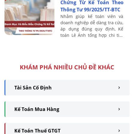
Chứng Từ Kế Toán Theo
Thông Tư 99/2025/TT-BTC
Nhằm giúp kế toán viên và
doanh nghiệp dễ dàng tra cứu,
áp dụng đúng quy định, Kế
toán Lê Ánh tổng hợp chi tiết
toàn bộ danh mục và biểu mẫu
chứng từ mới nhất ban hành
kèm theo ...
KHÁM PHÁ NHIỀU CHỦ ĐỀ KHÁC
Tài Sản Cố Định
Kế Toán Mua Hàng
Kế Toán Thuế GTGT