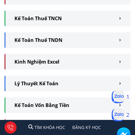
Kế Toán Thuế TNCN
Kế Toán Thuế TNDN
Kinh Nghiệm Excel
Lý Thuyết Kế Toán
1
Kế Toán Vốn Bằng Tiền
2
Kế Toán CPSX Và Tính GTSP
1
2
Tư vấn facebook
TÌM KHÓA HỌC
ĐĂNG KÍ HỌC
TÌM KHÓA HỌC
ĐĂNG KÝ HỌC