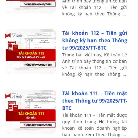
Ánh trình bày thông tin cơ bản
về Tài khoản 112 – Tiền gửi
không kỳ hạn theo Thông tư
99/2025/TT-BTC, bao gồm
nguyên tắc kế toán, kết cấu và
Tài khoản 112 – Tiền gửi
nội dung ...
không kỳ hạn theo Thông
tư 99/2025/TT-BTC
Trong bài viết này, Kế toán Lê
Ánh trình bày thông tin cơ bản
về Tài khoản 112 – Tiền gửi
không kỳ hạn theo Thông tư
99/2025/TT-BTC, bao gồm
nguyên tắc kế toán, kết cấu và
Tài khoản 111 – Tiền mặt
nội dung ...
theo Thông tư 99/2025/TT-
BTC
Tài khoản 111 – Tiền mặt được
quy định trong Hệ thống tài
khoản kế toán doanh nghiệp
ban hành kèm theo Thông tư