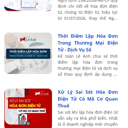
Nghị định 254/2026/NĐ-CP quy
định chi tiết về hóa đơn điện
tử, chứng từ điện tử, hiệu lực
từ 01/07/2026, thay thế Nghị
định 123/2020. Nghị định
chuẩn hóa nghiệp vụ hóa đơn,
Thời Điểm Lập Hóa Đơn
tuy ...
Trong Thương Mại Điện
Tử - Dịch Vụ Số
Kế toán Lê Ánh chia sẻ thời
điểm lập hóa đơn trong
thương mại điện tử và dịch vụ
số theo quy định áp dụng từ
01/06/2025, làm rõ cơ chế đối
soát dữ liệu, kỳ quy ước và mốc
Xử Lý Sai Sót Hóa Đơn
lập hóa ...
Điện Tử Có Mã Cơ Quan
Thuế
Sai sót khi lập hóa đơn điện tử
vẫn xảy ra khá phổ biến, nhất
là ở doanh nghiệp mới chuyển