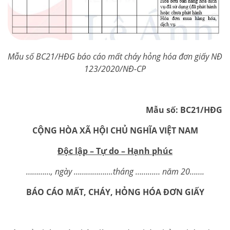
Mẫu số BC21/HĐG báo cáo mất cháy hỏng hóa đơn giấy NĐ
123/2020/NĐ-CP
Mẫu số: BC21/HĐG
CỘNG HÒA XÃ HỘI CHỦ NGHĨA VIỆT NAM
Độc lập – Tự do – Hạnh phúc
…………, ngày ……………….tháng ………… năm 20…….
BÁO CÁO MẤT, CHÁY, HỎNG HÓA ĐƠN GIẤY