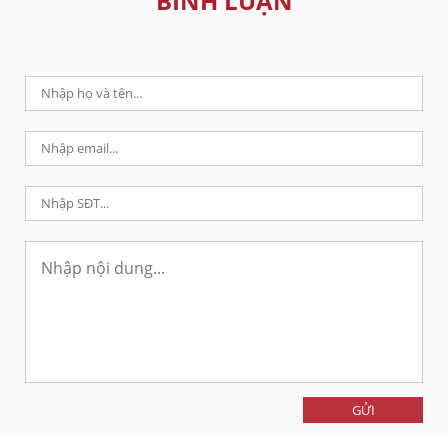
BÌNH LUẬN
GỬI