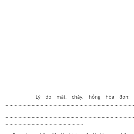
Lý do mất, cháy, hỏng hóa đơn:
………………………………………………………………………………………
…………………………………………………………………………………………
…………………………………...……………….