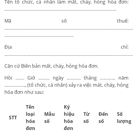
Tên tổ chức, cá nhân làm mất, cháy, hỏng hóa đơn:
……………………………………………………………………………
Mã số thuế:
……………………………………………………………………………………………
………………………………………………
Địa chỉ:
………………………………………………………………………………………
Căn cứ Biên bản mất, cháy, hỏng hóa đơn.
Hồi ……. Giờ ……… ngày ……….. tháng ………… năm
……………., (tổ chức, cá nhân) xảy ra việc mát, cháy, hỏng
hóa đơn như sau:
Tên
Ký
loại
Mẫu
hiệu
Từ
Đến
Số
STT
hóa
số
hóa
số
số
lượng
đơn
đơn