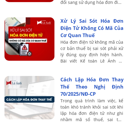
đổi sang sử dụng hóa đơn điện
tử. Nhiều kế toán lúng túng vì
không biết xử lý hóa đơn ...
Xử Lý Sai Sót Hóa Đơn
Điện Tử Không Có Mã Của
Cơ Quan Thuế
Hóa đơn điện tử không mã của
cơ bản thuế bị sai sót phải xử
lý đúng quy định hiện hành.
Bài viết Kế toán Lê Ánh sẽ
hướng dẫn các trường hợp sai,
cách điều chỉnh và thời điểm
Cách Lập Hóa Đơn Thay
cần ...
Thế Theo Nghị Định
70/2025/NĐ-CP
Trong quá trình làm việc, kế
toán khó tránh khỏi sai sót khi
lập hóa đơn điện tử như ghi
nhầm mã số thuế, sai tên
khách hàng, sai thuế suất hoặc
ngày tháng. Khi đó, giải pháp