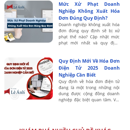
Mức Xử Phạt Doanh
đúng ...
Nghiệp Không Xuất Hóa
Đơn Đúng Quy Định?
Doanh nghiệp không xuất hóa
đơn đúng quy định sẽ bị xử
phạt thế nào? Cập nhật mức
phạt mới nhất và quy định
pháp luật cần biết để tránh rủi
ro.
Quy Định Mới Về Hóa Đơn
Điện Tử 2025 Doanh
Nghiệp Cần Biết
Quy định về hóa đơn điện tử
đang là một trong những nội
dung được cộng đồng doanh
nghiệp đặc biệt quan tâm. Với
nhiều điểm thay đổi quan
trọng liên quan đến quy trình
phát hành, ...