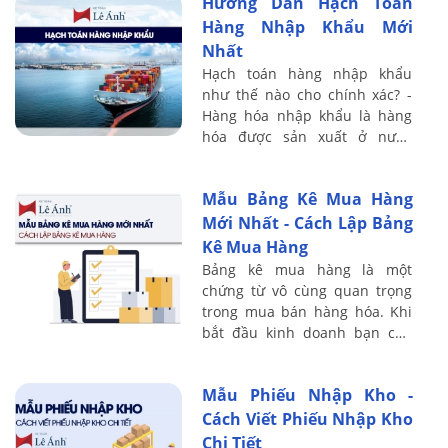
Hướng Dẫn Hạch Toán
chính nội ...
Hàng Nhập Khẩu Mới
Nhất
Hạch toán hàng nhập khẩu
như thế nào cho chính xác? -
Hàng hóa nhập khẩu là hàng
hóa được sản xuất ở nước
ngoài và nhập khẩu qua biên
giới Việt Nam. Nếu trong kỳ kế
Mẫu Bảng Kê Mua Hàng
toán có phát ...
Mới Nhất - Cách Lập Bảng
Kê Mua Hàng
Bảng kê mua hàng là một
chứng từ vô cùng quan trọng
trong mua bán hàng hóa. Khi
bắt đầu kinh doanh bạn cần
phải biết đến chứng từ này.
Vậy bảng kê mua hàng là gì?
Mẫu Phiếu Nhập Kho -
Nó gồm những gì ...
Cách Viết Phiếu Nhập Kho
Chi Tiết