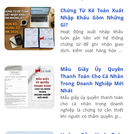
Chứng Từ Kế Toán Xuất
Nhập Khẩu Gồm Những
Gì?
Hoạt động xuất nhập khẩu
luôn gắn liền với hệ thống
chứng từ để ghi nhận giao
dịch, kiểm soát hàng hóa và
làm căn cứ hạch toán kế toán.
Mỗi lô hàng thường phát sinh
Mẫu Giấy Ủy Quyền
nhiều loại ...
Thanh Toán Cho Cá Nhân
Trong Doanh Nghiệp Mới
Nhất
Mẫu giấy ủy quyền thanh toán
cho cá nhân trong doanh
nghiệp là chứng từ cần thiết
khi người có thẩm quyền giao
quyền chi trả cho cá nhân khác
theo quy định quản lý tài