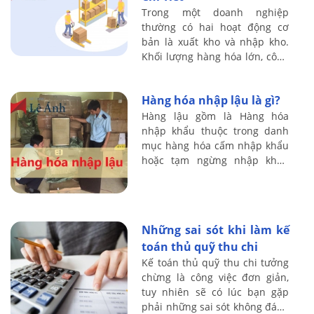
Trong một doanh nghiệp
thường có hai hoạt động cơ
bản là xuất kho và nhập kho.
Khối lượng hàng hóa lớn, công
tác xuất nhập hàng hóa diễn
ra thường xuyên cần được
Hàng hóa nhập lậu là gì?
kiểm soát thông ...
Hàng lậu gồm là Hàng hóa
nhập khẩu thuộc trong danh
mục hàng hóa cấm nhập khẩu
hoặc tạm ngừng nhập khẩu
theo quy định của pháp luật,
trừ trường hợp do Thủ tướng
Chính phủ quyết ...
Những sai sót khi làm kế
toán thủ quỹ thu chi
Kế toán thủ quỹ thu chi tưởng
chừng là công việc đơn giản,
tuy nhiên sẽ có lúc bạn gặp
phải những sai sót không đáng