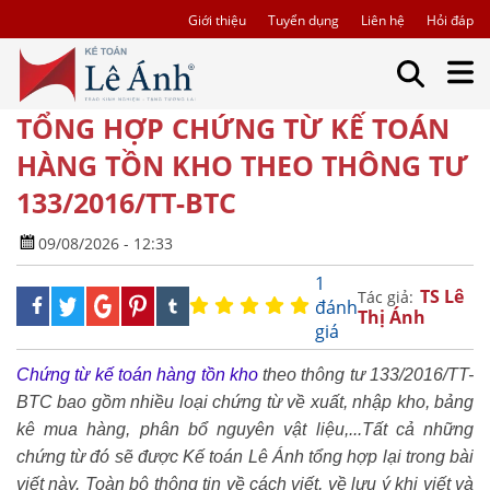
Giới thiệu
Tuyển dụng
Liên hệ
Hỏi đáp
TỔNG HỢP CHỨNG TỪ KẾ TOÁN
HÀNG TỒN KHO THEO THÔNG TƯ
133/2016/TT-BTC
09/08/2026 - 12:33
1
TS Lê
Tác giả:
đánh
Thị Ánh
giá
Chứng từ kế toán hàng tồn kho
theo thông tư 133/2016/TT-
BTC bao gồm nhiều loại chứng từ về xuất, nhập kho, bảng
kê mua hàng, phân bổ nguyên vật liệu,...Tất cả những
chứng từ đó sẽ được Kế toán Lê Ánh tổng hợp lại trong bài
viết này. Toàn bộ thông tin về cách viết, về lưu ý khi viết và