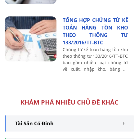
có. Vậy những sai sót thường
gặp khi làm kế toán thủ quỹ
thu ...
TỔNG HỢP CHỨNG TỪ KẾ
TOÁN HÀNG TỒN KHO
THEO THÔNG TƯ
133/2016/TT-BTC
Chứng từ kế toán hàng tồn kho
theo thông tư 133/2016/TT-BTC
bao gồm nhiều loại chứng từ
về xuất, nhập kho, bảng kê
mua hàng, phân bổ nguyên vật
liệu,...Tất cả những chứng từ
đó sẽ ...
KHÁM PHÁ NHIỀU CHỦ ĐỀ KHÁC
Tài Sản Cố Định