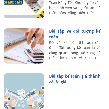
Toán Hàng Tồn Kho sẽ giúp các
bạn sinh viên và người làm kế
toán nắm vững kiến thức về
việc tính toán các số liệu liên
quan đến hàng hóa tồn kho.
Bài ...
Bài tập về đối tượng kế
toán
Đối với kế toán thì cách xác
định đối tượng kế toán là vô
cùng quan trọng. Để củng cố
thêm kiến thức về cách xác
định đối tượng kế toán, mời
bạn đọc tham khảo bài tập
mẫu về đối ...
Bài tập kế toán giá thành
có lời giải