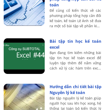
toán
Để củng cố kiến thức về các
phương pháp tổng hợp cân đối
kế toán, kế toán Lê Ánh sẽ đưa
ra một số bài tập về phần kiến
thức này trong bài viết dưới
đây
Bài tập tin học kế toán
excel
Bạn đang tìm kiếm những bài
tập tin học kế toán excel để
luyện tập thêm để nắm vững
cách xử lý các hàm trên excel
và ứng dụng vào công việc kế
toán một cách hiệu quả nhất
Hướng dẫn chi tiết bài tập
Nguyên lý kế toán
Bài tập nguyên lý kế toán giúp
người học sau khi học xong, hệ
thống lại toàn bộ kiến thức lý