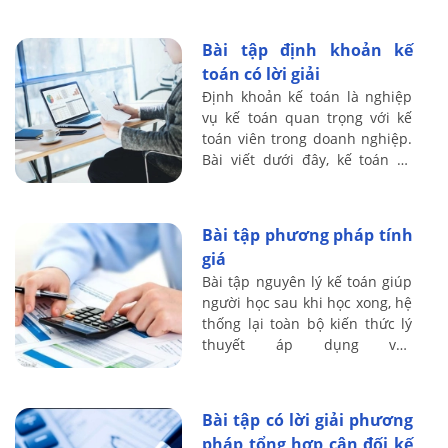
Bài tập định khoản kế
toán có lời giải
Định khoản kế toán là nghiệp
vụ kế toán quan trọng với kế
toán viên trong doanh nghiệp.
Bài viết dưới đây, kế toán Lê
Ánh sẽ đưa ra một số bài tập
và lời giải định khoản kế toán
để ...
Bài tập phương pháp tính
giá
Bài tập nguyên lý kế toán giúp
người học sau khi học xong, hệ
thống lại toàn bộ kiến thức lý
thuyết áp dụng vào
phần nghiệp vụ và phương
pháp tính giá
Bài tập có lời giải phương
pháp tổng hợp cân đối kế