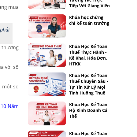
Tiếp Với Giảng Viên
hàng mua
Khóa học chứng
chỉ kế toán trưởng
 phải
Khóa Học Kế Toán
u thương
Thuế Thực Hành -
Kê Khai, Hóa Đơn,
HTKK
a với số
Khóa Học Kế Toán
Thuế Chuyên Sâu -
c một số
Tự Tin Xử Lý Mọi
Tình Huống Thuế
Khóa Học Kế Toán
n 10 Năm
Hộ Kinh Doanh Cá
Thể
Khóa Học Kế Toán