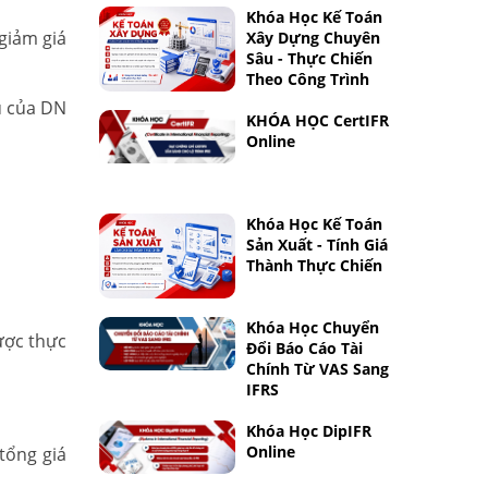
Khóa Học Kế Toán
giảm giá
Xây Dựng Chuyên
Sâu - Thực Chiến
Theo Công Trình
ụ của DN
KHÓA HỌC CertIFR
Online
Khóa Học Kế Toán
Sản Xuất - Tính Giá
Thành Thực Chiến
Khóa Học Chuyển
ược thực
Đổi Báo Cáo Tài
Chính Từ VAS Sang
IFRS
Khóa Học DipIFR
Online
tổng giá