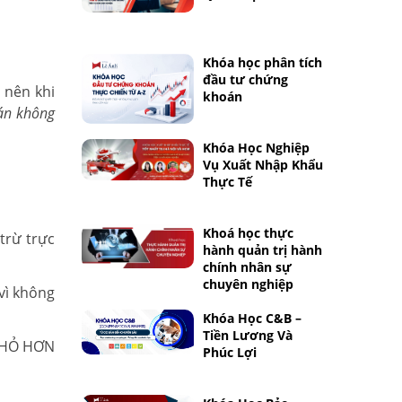
Khóa học phân tích
đầu tư chứng
 nên khi
khoán
oán không
Khóa Học Nghiệp
Vụ Xuất Nhập Khẩu
Thực Tế
Khoá học thực
trừ trực
hành quản trị hành
chính nhân sự
chuyên nghiệp
vì không
Khóa Học C&B –
Tiền Lương Và
 NHỎ HƠN
Phúc Lợi