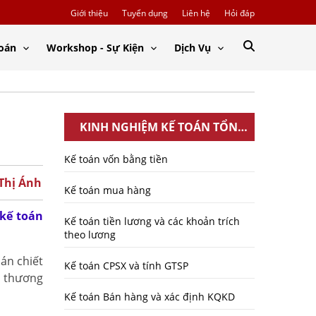
Giới thiệu
Tuyển dụng
Liên hệ
Hỏi đáp
Toán
Workshop - Sự Kiện
Dịch Vụ
KINH NGHIỆM KẾ TOÁN TỔNG
HỢP
Kế toán vốn bằng tiền
 Thị Ánh
Kế toán mua hàng
kế toán
Kế toán tiền lương và các khoản trích
theo lương
án chiết
Kế toán CPSX và tính GTSP
u thương
Kế toán Bán hàng và xác định KQKD