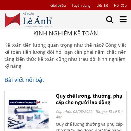
Giới thiệu
Tuyển dụng
Liên hệ
Hỏi đáp
KINH NGHIỆM KẾ TOÁN
Kế toán tiền lương quan trọng như thế nào? Công việc
kế toán tiền lương đòi hỏi bạn cần phải nắm chắc nền
tảng kiến thức kế toán cũng như trau dồi kinh nghiệm,
kỹ năng.
Bài viết nổi bật
Quy chế lương, thưởng, phụ
cấp cho người lao động
Cập nhật: 08/08/2026
- Tác giả:
TS Lê Thị
Ánh
Quy chế lương thưởng và phụ cấp
cho người lao động như thế nào?