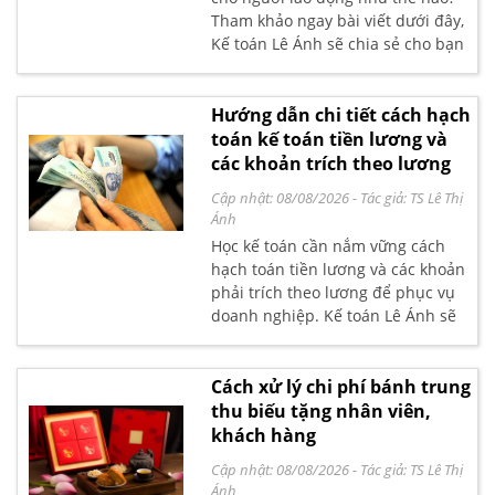
Tham khảo ngay bài viết dưới đây,
Kế toán Lê Ánh sẽ chia sẻ cho bạn
đọc quy chế lương thưởng phù
hợp nhất
Hướng dẫn chi tiết cách hạch
toán kế toán tiền lương và
các khoản trích theo lương
Cập nhật: 08/08/2026
- Tác giả:
TS Lê Thị
Ánh
Học kế toán cần nắm vững cách
hạch toán tiền lương và các khoản
phải trích theo lương để phục vụ
doanh nghiệp. Kế toán Lê Ánh sẽ
hướng dẫn các bạn chi tiết cách
hạch toán tiền lương theo quy
định mới nhất.
Cách xử lý chi phí bánh trung
thu biếu tặng nhân viên,
khách hàng
Cập nhật: 08/08/2026
- Tác giả:
TS Lê Thị
Ánh