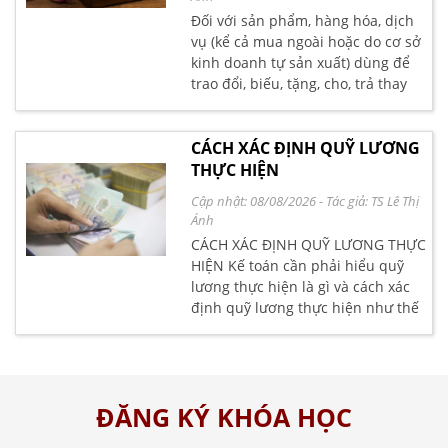
Đối với sản phẩm, hàng hóa, dịch
vụ (kể cả mua ngoài hoặc do cơ sở
kinh doanh tự sản xuất) dùng để
trao đổi, biếu, tặng, cho, trả thay
lương là giá tính thuế GTGT của
hàng hóa, dịch vụ cùng loại và
tương đương tại thời điểm phát
CÁCH XÁC ĐỊNH QUỸ LƯƠNG
sinh các hoạt động này". (Theo
THỰC HIỆN
Khoản 3, Điều 7 Thông tư số
Cập nhật: 08/08/2026
- Tác giả:
TS Lê Thị
219/2012/TT-BTC)
Ánh
CÁCH XÁC ĐỊNH QUỸ LƯƠNG THỰC
HIỆN Kế toán cần phải hiểu quỹ
lương thực hiện là gì và cách xác
định quỹ lương thực hiện như thế
nào. Kế toán Lê Ánh tổng hợp giúp
các bạn các vấn đề này như sau:
ĐĂNG KÝ KHÓA HỌC