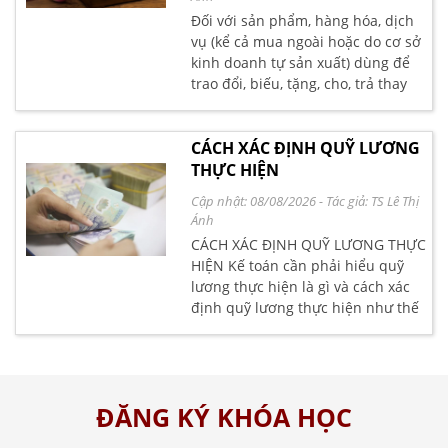
Đối với sản phẩm, hàng hóa, dịch
vụ (kể cả mua ngoài hoặc do cơ sở
kinh doanh tự sản xuất) dùng để
trao đổi, biếu, tặng, cho, trả thay
lương là giá tính thuế GTGT của
hàng hóa, dịch vụ cùng loại và
tương đương tại thời điểm phát
CÁCH XÁC ĐỊNH QUỸ LƯƠNG
sinh các hoạt động này". (Theo
THỰC HIỆN
Khoản 3, Điều 7 Thông tư số
Cập nhật: 08/08/2026
- Tác giả:
TS Lê Thị
219/2012/TT-BTC)
Ánh
CÁCH XÁC ĐỊNH QUỸ LƯƠNG THỰC
HIỆN Kế toán cần phải hiểu quỹ
lương thực hiện là gì và cách xác
định quỹ lương thực hiện như thế
nào. Kế toán Lê Ánh tổng hợp giúp
các bạn các vấn đề này như sau:
ĐĂNG KÝ KHÓA HỌC