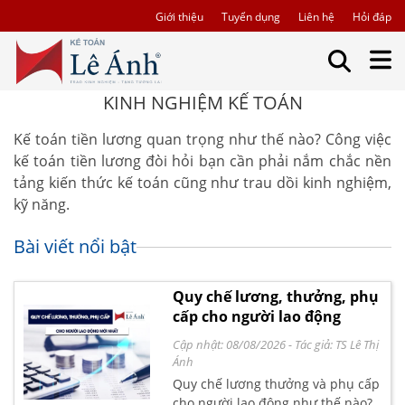
Giới thiệu
Tuyển dụng
Liên hệ
Hỏi đáp
KINH NGHIỆM KẾ TOÁN
Kế toán tiền lương quan trọng như thế nào? Công việc
kế toán tiền lương đòi hỏi bạn cần phải nắm chắc nền
tảng kiến thức kế toán cũng như trau dồi kinh nghiệm,
kỹ năng.
Bài viết nổi bật
Quy chế lương, thưởng, phụ
cấp cho người lao động
Cập nhật: 08/08/2026
- Tác giả:
TS Lê Thị
Ánh
Quy chế lương thưởng và phụ cấp
cho người lao động như thế nào?