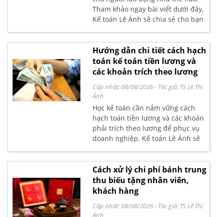
Tham khảo ngay bài viết dưới đây,
Kế toán Lê Ánh sẽ chia sẻ cho bạn
đọc quy chế lương thưởng phù
hợp nhất
Hướng dẫn chi tiết cách hạch
toán kế toán tiền lương và
các khoản trích theo lương
Cập nhật: 08/08/2026
- Tác giả:
TS Lê Thị
Ánh
Học kế toán cần nắm vững cách
hạch toán tiền lương và các khoản
phải trích theo lương để phục vụ
doanh nghiệp. Kế toán Lê Ánh sẽ
hướng dẫn các bạn chi tiết cách
hạch toán tiền lương theo quy
định mới nhất.
Cách xử lý chi phí bánh trung
thu biếu tặng nhân viên,
khách hàng
Cập nhật: 08/08/2026
- Tác giả:
TS Lê Thị
Ánh