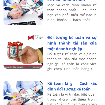
Mẹo và cách định khoản kế
toán nhanh nhất , đầu tiên
bạn cần phải hiểu thế nào là
định khoản / hạch toán kế
toán, Định khoản kế toán là
công việc xác định tk nào ghi
Nợ – tk nào ...
Đối tượng kế toán và sự
hình thành tài sản của
một doanh nghiệp
Đối tượng kế toán và sự hình
thành tài sản của một doanh
nghiệp. Kế toán là công việc
ghi chép, tính toán bằng con
số dưới hình thức giá trị, hiện
vật và thời gian lao động, chủ
Kế toán là gì – Cách xác
...
định đối tượng kế toán
Kế toán là vị trí đặc biệt quan
trọng, không thể thiếu trong
bất cứ tổ chức nào. Vậy có bao