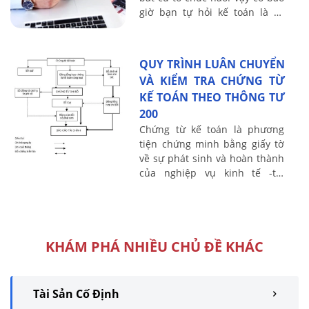
giờ bạn tự hỏi kế toán là gì,
Cách xác định đối tượng của
kế toán như thế nào ? kế ...
QUY TRÌNH LUÂN CHUYỂN
VÀ KIỂM TRA CHỨNG TỪ
KẾ TOÁN THEO THÔNG TƯ
200
Chứng từ kế toán là phương
tiện chứng minh bằng giấy tờ
về sự phát sinh và hoàn thành
của nghiệp vụ kinh tế -tài
chính tại một hoàn cảnh
nhất định. Căn cứ Theo quy
định tại Thông ...
KHÁM PHÁ NHIỀU CHỦ ĐỀ KHÁC
Tài Sản Cố Định