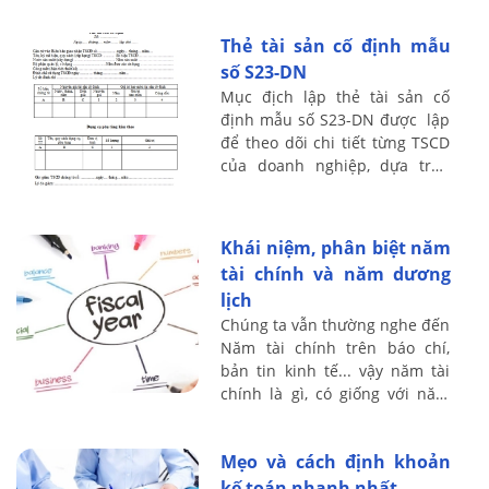
nghiệp. Cách lập mẫu sổ theo
dõi này như thế nào, sử dụng
Thẻ tài sản cố định mẫu
...
số S23-DN
Mục địch lập thẻ tài sản cố
định mẫu số S23-DN được lập
để theo dõi chi tiết từng TSCD
của doanh nghiệp, dựa trên
nguyên giá và tính giá trị hao
mòn đã trích hàng năm của
từng ...
Khái niệm, phân biệt năm
tài chính và năm dương
lịch
Chúng ta vẫn thường nghe đến
Năm tài chính trên báo chí,
bản tin kinh tế... vậy năm tài
chính là gì, có giống với năm
dương lịch hay không? Kế toán
Lê Ánh xin chia sẻ vấn đề này
Mẹo và cách định khoản
...
kế toán nhanh nhất