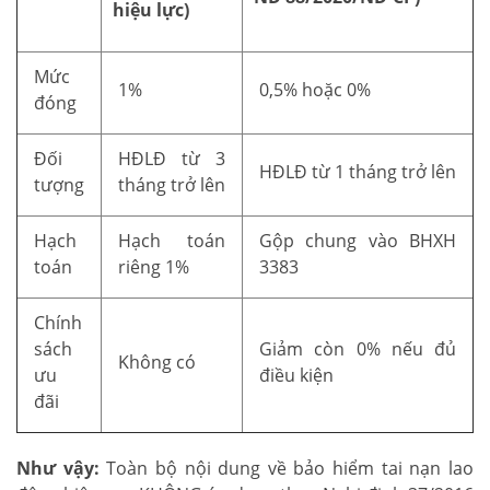
hiệu lực)
Mức
1%
0,5% hoặc 0%
đóng
Đối
HĐLĐ từ 3
HĐLĐ từ 1 tháng trở lên
tượng
tháng trở lên
Hạch
Hạch toán
Gộp chung vào BHXH
toán
riêng 1%
3383
Chính
sách
Giảm còn 0% nếu đủ
Không có
ưu
điều kiện
đãi
Như vậy:
Toàn bộ nội dung về bảo hiểm tai nạn lao