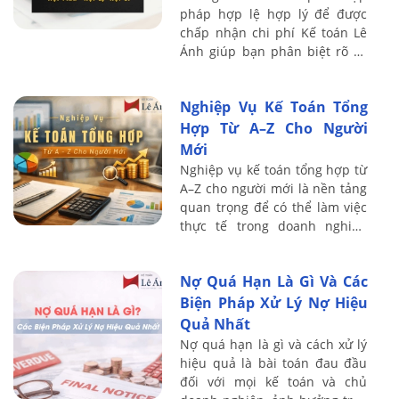
pháp hợp lệ hợp lý để được
chấp nhận chi phí Kế toán Lê
Ánh giúp bạn phân biệt rõ và
tránh rủi ro truy thu thuế năm
2026
Nghiệp Vụ Kế Toán Tổng
Hợp Từ A–Z Cho Người
Mới
Nghiệp vụ kế toán tổng hợp từ
A–Z cho người mới là nền tảng
quan trọng để có thể làm việc
thực tế trong doanh nghiệp
một cách bài bản và chính xác.
Nội dung dưới đây Kế toán Lê
Nợ Quá Hạn Là Gì Và Các
Ánh ...
Biện Pháp Xử Lý Nợ Hiệu
Quả Nhất
Nợ quá hạn là gì và cách xử lý
hiệu quả là bài toán đau đầu
đối với mọi kế toán và chủ