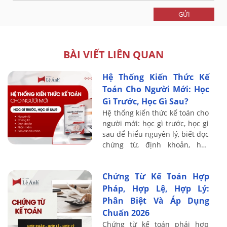
GỬI
BÀI VIẾT LIÊN QUAN
Hệ Thống Kiến Thức Kế
Toán Cho Người Mới: Học
Gì Trước, Học Gì Sau?
Hệ thống kiến thức kế toán cho
người mới: học gì trước, học gì
sau để hiểu nguyên lý, biết đọc
chứng từ, định khoản, học
thuế, phần mềm và báo cáo tài
chính.
Chứng Từ Kế Toán Hợp
Pháp, Hợp Lệ, Hợp Lý:
Phân Biệt Và Áp Dụng
Chuẩn 2026
Chứng từ kế toán phải hợp