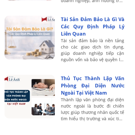
doanh nghiệp, ảnh hưởng trực
tiếp đến dòng tiền và sự sống
còn của công ty. Với kinh
Tài Sản Đảm Bảo Là Gì Và
nghiệm ...
Các Quy Định Pháp Lý
Liên Quan
Tài sản đảm bảo là nền tảng
cho các giao dịch tín dụng,
giúp doanh nghiệp tiếp cận
nguồn vốn và bảo vệ quyền lợi
của bên cho vay. Với kinh
nghiệm đào tạo thực chiến cho
Thủ Tục Thành Lập Văn
hơn 20.000 ...
Phòng Đại Diện Nước
Ngoài Tại Việt Nam
Thành lập văn phòng đại diện
nước ngoài là bước đi chiến
lược giúp thương nhân quốc tế
tìm hiểu thị trường và xúc tiến
thương mại tại Việt Nam. Với
kinh nghiệm đào tạo thực