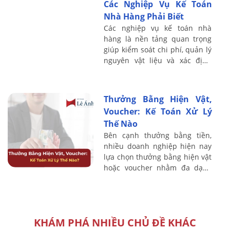
Các Nghiệp Vụ Kế Toán
chiến, ...
Nhà Hàng Phải Biết
Các nghiệp vụ kế toán nhà
hàng là nền tảng quan trọng
giúp kiểm soát chi phí, quản lý
nguyên vật liệu và xác định
chính xác lợi nhuận trong hoạt
động kinh doanh F&B. Do đặc
thù nhà ...
Thưởng Bằng Hiện Vật,
Voucher: Kế Toán Xử Lý
Thế Nào
Bên cạnh thưởng bằng tiền,
nhiều doanh nghiệp hiện nay
lựa chọn thưởng bằng hiện vật
hoặc voucher nhằm đa dạng
hóa chính sách đãi ngộ cho
người lao động. Tuy nhiên,
hình thức ...
KHÁM PHÁ NHIỀU CHỦ ĐỀ KHÁC