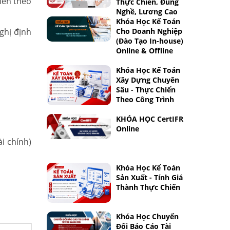
viên theo
Thực Chiến, Đúng
Nghề, Lương Cao
Khóa Học Kế Toán
ghị định
Cho Doanh Nghiệp
(Đào Tạo In-house)
Online & Offline
Khóa Học Kế Toán
Xây Dựng Chuyên
Sâu - Thực Chiến
Theo Công Trình
KHÓA HỌC CertIFR
Online
i chính)
Khóa Học Kế Toán
Sản Xuất - Tính Giá
Thành Thực Chiến
Khóa Học Chuyển
Đổi Báo Cáo Tài