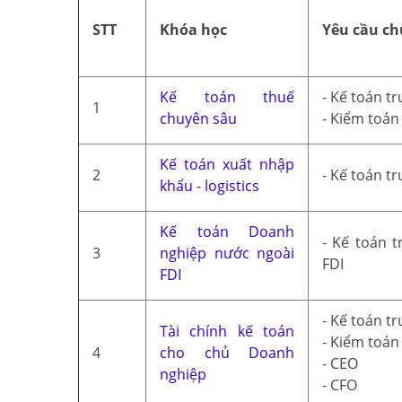
STT
Khóa học
Yêu cầu ch
Kế toán thuế
- Kế toán t
1
chuyên sâu
- Kiểm toán
Kế toán xuất nhập
2
- Kế toán t
khẩu - logistics
Kế toán Doanh
- Kế toán 
3
nghiệp nước ngoài
FDI
FDI
- Kế toán t
Tài chính kế toán
- Kiểm toán
4
cho chủ Doanh
- CEO
nghiệp
- CFO