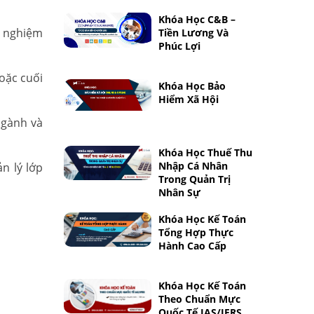
Khóa Học C&B –
h nghiệm
Tiền Lương Và
Phúc Lợi
oặc cuối
Khóa Học Bảo
Hiểm Xã Hội
ngành và
Khóa Học Thuế Thu
Nhập Cá Nhân
n lý lớp
Trong Quản Trị
Nhân Sự
Khóa Học Kế Toán
Tổng Hợp Thực
Hành Cao Cấp
Khóa Học Kế Toán
Theo Chuẩn Mực
Quốc Tế IAS/IFRS