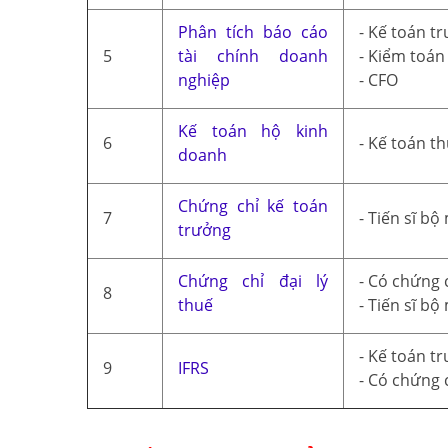
Phân tích báo cáo
- Kế toán t
5
tài chính doanh
- Kiểm toán
nghiệp
- CFO
Kế toán hộ kinh
6
- Kế toán t
doanh
Chứng chỉ kế toán
7
- Tiến sĩ bộ
trưởng
Chứng chỉ đại lý
- Có chứng c
8
thuế
- Tiến sĩ bộ
- Kế toán t
9
IFRS
- Có chứng 