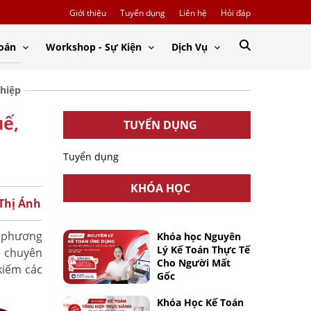
Giới thiệu
Tuyển dụng
Liên hệ
Hỏi đáp
Toán
Workshop - Sự Kiện
Dịch Vụ
ghiệp
uế,
TUYỂN DỤNG
Tuyển dụng
KHÓA HỌC
 Thị Ánh
i phương
Khóa học Nguyên
Lý Kế Toán Thực Tế
, chuyên
Cho Người Mất
kiếm các
Gốc
Khóa Học Kế Toán