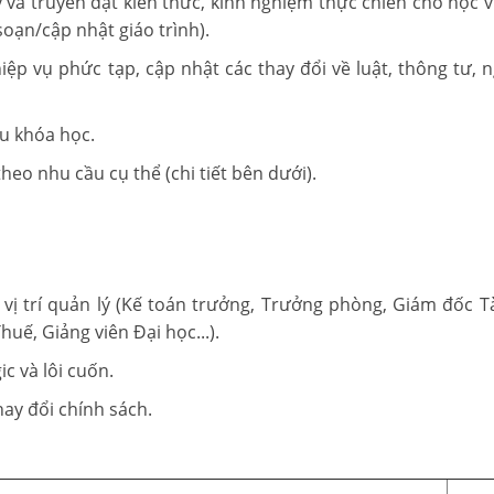
ạy và truyền đạt kiến thức, kinh nghiệm thực chiến cho học 
soạn/cập nhật giáo trình).
iệp vụ phức tạp, cập nhật các thay đổi về luật, thông tư, n
au khóa học.
eo nhu cầu cụ thể (chi tiết bên dưới).
 vị trí quản lý (Kế toán trưởng, Trưởng phòng, Giám đốc Tà
uế, Giảng viên Đại học...).
c và lôi cuốn.
ay đổi chính sách.