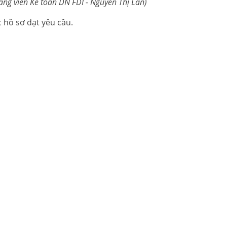
ảng viên Kế toán DN FDI - Nguyễn Thị Lan)
 hồ sơ đạt yêu cầu.