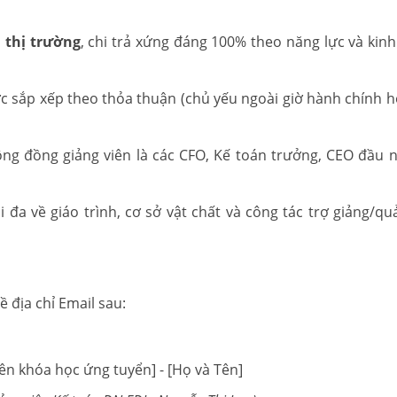
thị trường
, chi trả xứng đáng 100% theo năng lực và kin
c sắp xếp theo thỏa thuận (chủ yếu ngoài giờ hành chính h
ộng đồng giảng viên là các CFO, Kế toán trưởng, CEO đầu 
 đa về giáo trình, cơ sở vật chất và công tác trợ giảng/quả
ề địa chỉ Email sau:
ên khóa học ứng tuyển] - [Họ và Tên]