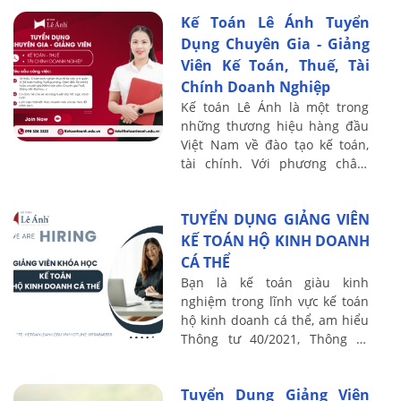
thực chiến", chúng tôi cam kết
Kế Toán Lê Ánh Tuyển
mang ...
Dụng Chuyên Gia - Giảng
Viên Kế Toán, Thuế, Tài
Chính Doanh Nghiệp
Kế toán Lê Ánh là một trong
những thương hiệu hàng đầu
Việt Nam về đào tạo kế toán,
tài chính. Với phương châm
"100% giảng viên là chuyên gia
thực chiến", chúng tôi cam kết
TUYỂN DỤNG GIẢNG VIÊN
mang ...
KẾ TOÁN HỘ KINH DOANH
CÁ THỂ
Bạn là kế toán giàu kinh
nghiệm trong lĩnh vực kế toán
hộ kinh doanh cá thể, am hiểu
Thông tư 40/2021, Thông tư
88/2021 và các văn bản pháp lý
liên quan? Bạn yêu thích đào
Tuyển Dụng Giảng Viên
tạo, ...