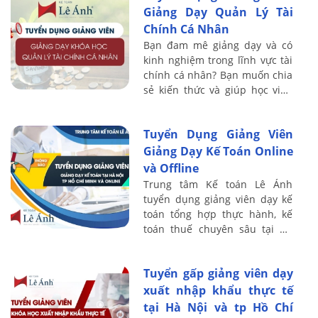
Giảng Dạy Quản Lý Tài
Chính Cá Nhân
Bạn đam mê giảng dạy và có
kinh nghiệm trong lĩnh vực tài
chính cá nhân? Bạn muốn chia
sẻ kiến thức và giúp học viên
đạt được sự tự do tài chính?
Đây là cơ hội dành cho bạn! Kế
Tuyển Dụng Giảng Viên
...
Giảng Dạy Kế Toán Online
và Offline
Trung tâm Kế toán Lê Ánh
tuyển dụng giảng viên dạy kế
toán tổng hợp thực hành, kế
toán thuế chuyên sâu tại Hà
Nội, TP Hồ Chí Minh và online.
Ưu tiên giảng viên có kinh
Tuyển gấp giảng viên dạy
nghiệm đứng ...
xuất nhập khẩu thực tế
tại Hà Nội và tp Hồ Chí