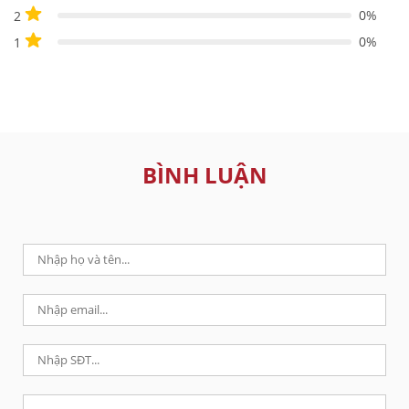
0%
2
0%
1
BÌNH LUẬN