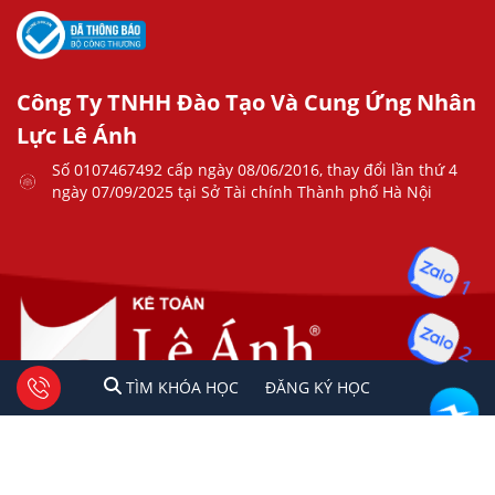
Công Ty TNHH Đào Tạo Và Cung Ứng Nhân
Lực Lê Ánh
Số 0107467492 cấp ngày 08/06/2016, thay đổi lần thứ 4
ngày 07/09/2025 tại Sở Tài chính Thành phố Hà Nội
1
2
1
2
Tư vấn facebook
TÌM KHÓA HỌC
ĐĂNG KÍ HỌC
TÌM KHÓA HỌC
ĐĂNG KÝ HỌC
Copyright © 2023 Kế Toán Lê Ánh. All rights reserved