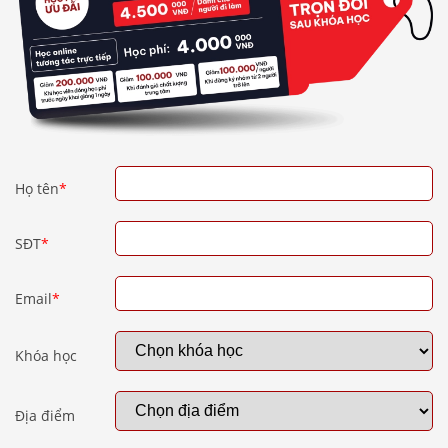
Họ tên
*
SĐT
*
Email
*
Khóa học
Địa điểm