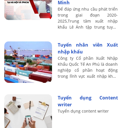
Minh
Để đáp ứng nhu cầu phát triển
trong giai đoạn 2020-
2025,Trung tâm xuất nhập
khẩu Lê Ánh tập trung tuyển
dụng đội ngũ giảng viên tham
gia giảng dạy các lớp xuất
Tuyển nhân viên Xuất
nhập khẩu thực tế ...
nhập khẩu
Công ty Cổ phần Xuất Nhập
Khẩu Quốc Tế An Phú là doanh
nghiệp cổ phần hoạt động
trong lĩnh vực xuất nhập khẩu
- vận tải hàng hóa trong nước
và Quốc tế tại Việt Nam. ...
Tuyển dụng Content
writer
Tuyển dụng content writer