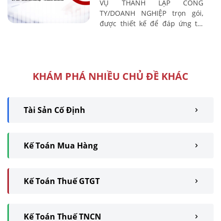
VỤ THÀNH LẬP CÔNG
TY/DOANH NGHIỆP trọn gói,
được thiết kế để đáp ứng tối
đa nhu cầu và đặc thù của
từng doanh nghiệp. Chúng tôi
cam kết mang đến dịch ...
KHÁM PHÁ NHIỀU CHỦ ĐỀ KHÁC
Tài Sản Cố Định
Kế Toán Mua Hàng
Kế Toán Thuế GTGT
Kế Toán Thuế TNCN