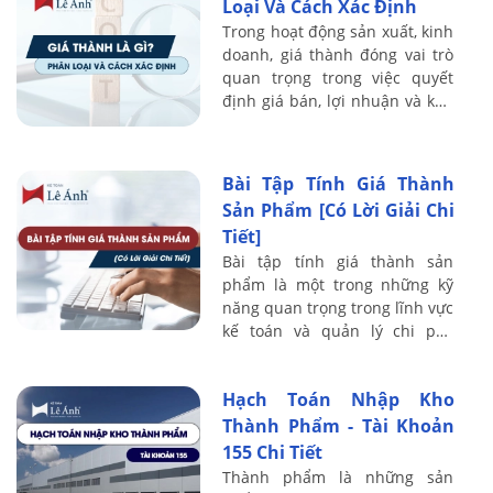
Loại Và Cách Xác Định
Trong hoạt động sản xuất, kinh
doanh, giá thành đóng vai trò
quan trọng trong việc quyết
định giá bán, lợi nhuận và khả
năng cạnh tranh của doanh
nghiệp. Việc nắm rõ giá thành
là ...
Bài Tập Tính Giá Thành
Sản Phẩm [Có Lời Giải Chi
Tiết]
Bài tập tính giá thành sản
phẩm là một trong những kỹ
năng quan trọng trong lĩnh vực
kế toán và quản lý chi phí,
đóng vai trò then chốt trong
hoạt động của mọi doanh
Hạch Toán Nhập Kho
nghiệp sản ...
Thành Phẩm - Tài Khoản
155 Chi Tiết
Thành phẩm là những sản