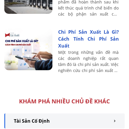
phẩm đã hoàn thành sau khi
kết thúc quá trình chế biến do
các bộ phận sản xuất của
doanh nghiệp sản xuất hoặc
thuê ngoài gia công xong. Vậy
Chi Phí Sản Xuất Là Gì?
Cách hạch ...
Cách Tính Chi Phí Sản
Xuất
Một trong những vấn đề mà
các doanh nghiệp rất quan
tâm đó là chi phí sản xuất. Việc
nghiên cứu chi phí sản xuất sẽ
góp phần vào hoạt động kế
toán và tổ chức hạch toán kinh
tế, ...
KHÁM PHÁ NHIỀU CHỦ ĐỀ KHÁC
Tài Sản Cố Định