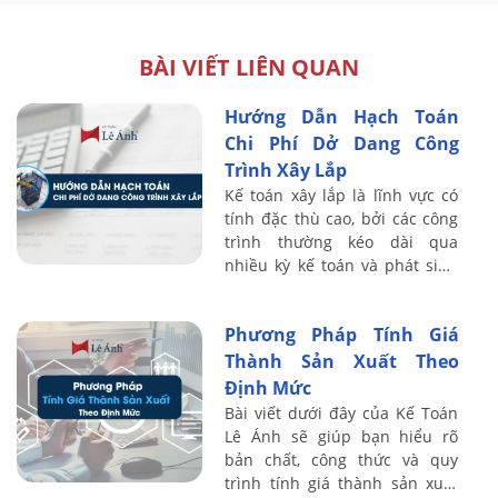
BÀI VIẾT LIÊN QUAN
Hướng Dẫn Hạch Toán
Chi Phí Dở Dang Công
Trình Xây Lắp
Kế toán xây lắp là lĩnh vực có
tính đặc thù cao, bởi các công
trình thường kéo dài qua
nhiều kỳ kế toán và phát sinh
nhiều loại chi phí song song.
Chi phí dở dang phản ánh
Phương Pháp Tính Giá
phần giá ...
Thành Sản Xuất Theo
Định Mức
Bài viết dưới đây của Kế Toán
Lê Ánh sẽ giúp bạn hiểu rõ
bản chất, công thức và quy
trình tính giá thành sản xuất