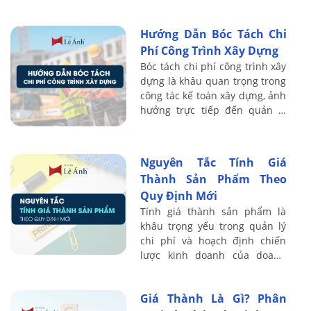
theo định mức, kèm ví dụ minh
họa thực tế để áp dụng ngay
Hướng Dẫn Bóc Tách Chi
trong ...
Phí Công Trình Xây Dựng
Bóc tách chi phí công trình xây
dựng là khâu quan trọng trong
công tác kế toán xây dựng, ảnh
hưởng trực tiếp đến quản lý
chi phí, hạch toán giá thành và
quyết toán thuế. Khi thực ...
Nguyên Tắc Tính Giá
Thành Sản Phẩm Theo
Quy Định Mới
Tính giá thành sản phẩm là
khâu trọng yếu trong quản lý
chi phí và hoạch định chiến
lược kinh doanh của doanh
nghiệp. Khi các quy định mới
được ban hành, bộ phận kế
Giá Thành Là Gì? Phân
toán sản xuất ...