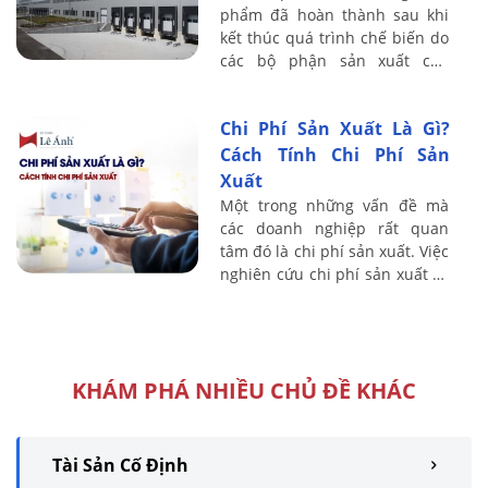
phẩm đã hoàn thành sau khi
kết thúc quá trình chế biến do
các bộ phận sản xuất của
doanh nghiệp sản xuất hoặc
thuê ngoài gia công xong. Vậy
Chi Phí Sản Xuất Là Gì?
Cách hạch ...
Cách Tính Chi Phí Sản
Xuất
Một trong những vấn đề mà
các doanh nghiệp rất quan
tâm đó là chi phí sản xuất. Việc
nghiên cứu chi phí sản xuất sẽ
góp phần vào hoạt động kế
toán và tổ chức hạch toán kinh
tế, ...
KHÁM PHÁ NHIỀU CHỦ ĐỀ KHÁC
Tài Sản Cố Định