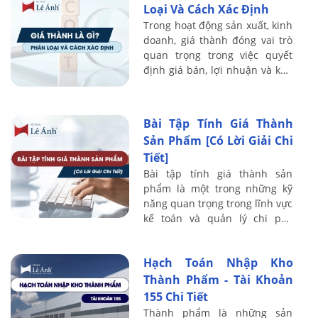
Loại Và Cách Xác Định
Trong hoạt động sản xuất, kinh
doanh, giá thành đóng vai trò
quan trọng trong việc quyết
định giá bán, lợi nhuận và khả
năng cạnh tranh của doanh
nghiệp. Việc nắm rõ giá thành
là ...
Bài Tập Tính Giá Thành
Sản Phẩm [Có Lời Giải Chi
Tiết]
Bài tập tính giá thành sản
phẩm là một trong những kỹ
năng quan trọng trong lĩnh vực
kế toán và quản lý chi phí,
đóng vai trò then chốt trong
hoạt động của mọi doanh
Hạch Toán Nhập Kho
nghiệp sản ...
Thành Phẩm - Tài Khoản
155 Chi Tiết
Thành phẩm là những sản