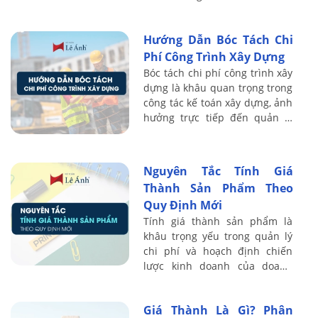
theo định mức, kèm ví dụ minh
họa thực tế để áp dụng ngay
Hướng Dẫn Bóc Tách Chi
trong ...
Phí Công Trình Xây Dựng
Bóc tách chi phí công trình xây
dựng là khâu quan trọng trong
công tác kế toán xây dựng, ảnh
hưởng trực tiếp đến quản lý
chi phí, hạch toán giá thành và
quyết toán thuế. Khi thực ...
Nguyên Tắc Tính Giá
Thành Sản Phẩm Theo
Quy Định Mới
Tính giá thành sản phẩm là
khâu trọng yếu trong quản lý
chi phí và hoạch định chiến
lược kinh doanh của doanh
nghiệp. Khi các quy định mới
được ban hành, bộ phận kế
Giá Thành Là Gì? Phân
toán sản xuất ...