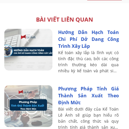
BÀI VIẾT LIÊN QUAN
Hướng Dẫn Hạch Toán
Chi Phí Dở Dang Công
Trình Xây Lắp
Kế toán xây lắp là lĩnh vực có
tính đặc thù cao, bởi các công
trình thường kéo dài qua
nhiều kỳ kế toán và phát sinh
nhiều loại chi phí song song.
Chi phí dở dang phản ánh
Phương Pháp Tính Giá
phần giá ...
Thành Sản Xuất Theo
Định Mức
Bài viết dưới đây của Kế Toán
Lê Ánh sẽ giúp bạn hiểu rõ
bản chất, công thức và quy
trình tính giá thành sản xuất