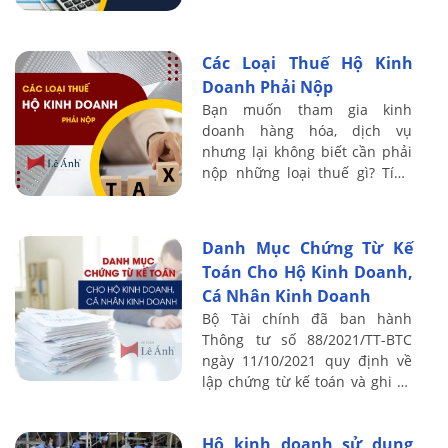
không chỉ giúp bạn theo dõi
các khoản thu chi, mà còn hỗ
trợ ...
Các Loại Thuế Hộ Kinh
Doanh Phải Nộp
Bạn muốn tham gia kinh
doanh hàng hóa, dịch vụ
nhưng lại không biết cần phải
nộp những loại thuế gì? Tính
thuế cho hộ kinh doanh như
nào? Cùng theo dõi bài viết sau
của Kế toán Lê ...
Danh Mục Chứng Từ Kế
Toán Cho Hộ Kinh Doanh,
Cá Nhân Kinh Doanh
Bộ Tài chính đã ban hành
Thông tư số 88/2021/TT-BTC
ngày 11/10/2021 quy định về
lập chứng từ kế toán và ghi sổ
kế toán hộ, cá nhân kinh
doanh tại Việt Nam. Do có
Hộ kinh doanh sử dụng
những thay đổi lớn ...