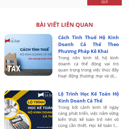
GỬI
BÀI VIẾT LIÊN QUAN
Cách Tính Thuế Hộ Kinh
Doanh Cá Thể Theo
Phương Pháp Kê Khai
Trong nền kinh tế, hộ kinh
doanh cá thể đóng vai trò
quan trọng trong việc thúc đẩy
hoạt động thương mại và dịch
vụ tại Việt Nam. Để đảm bảo
sự công bằng và minh bạch
Lộ Trình Học Kế Toán Hộ
trong việc ...
Kinh Doanh Cá Thể
Trong bối cảnh kinh tế ngày
càng phát triển, việc nắm vững
kiến thức kế toán trở nên vô
cùng cần thiết. Học kế toán tốt