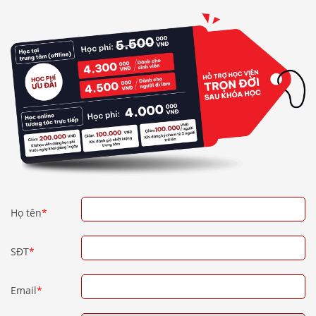
Họ tên
*
SĐT
*
Email
*