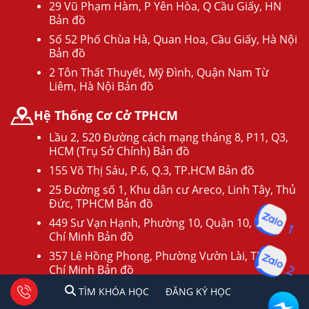
29 Vũ Phạm Hàm, P Yên Hòa, Q Cầu Giấy, HN
Bản đồ
Số 52 Phố Chùa Hà, Quan Hoa, Cầu Giấy, Hà Nội
Bản đồ
2 Tôn Thất Thuyết, Mỹ Đình, Quận Nam Từ
Liêm, Hà Nội Bản đồ
Hệ Thống Cơ Cở TPHCM
Lầu 2, 520 Đường cách mạng tháng 8, P11, Q3,
HCM (Trụ Sở Chính) Bản đồ
155 Võ Thị Sáu, P.6, Q.3, TP.HCM Bản đồ
25 Đường số 1, Khu dân cư Areco, Linh Tây, Thủ
Đức, TPHCM Bản đồ
1
449 Sư Vạn Hạnh, Phường 10, Quận 10, TP Hồ
Chí Minh Bản đồ
2
357 Lê Hồng Phong, Phường Vườn Lài, TP Hồ
Chí Minh Bản đồ
Số 9 Tô Hiến Thành, Phường 13, Quận 10, TP Hồ
1
2
Tư vấn facebook
TÌM KHÓA HỌC
ĐĂNG KÍ HỌC
TÌM KHÓA HỌC
ĐĂNG KÝ HỌC
Chí Minh Bản đồ