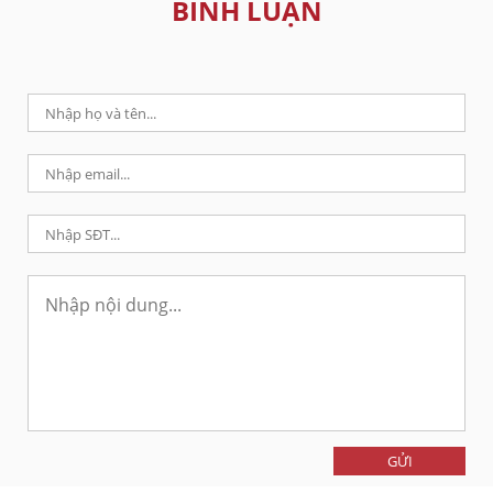
BÌNH LUẬN
GỬI