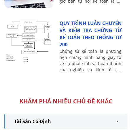
giờ bạn tự hỏi kế toán là gì,
Cách xác định đối tượng của
kế toán như thế nào ? kế ...
QUY TRÌNH LUÂN CHUYỂN
VÀ KIỂM TRA CHỨNG TỪ
KẾ TOÁN THEO THÔNG TƯ
200
Chứng từ kế toán là phương
tiện chứng minh bằng giấy tờ
về sự phát sinh và hoàn thành
của nghiệp vụ kinh tế -tài
chính tại một hoàn cảnh
nhất định. Căn cứ Theo quy
định tại Thông ...
KHÁM PHÁ NHIỀU CHỦ ĐỀ KHÁC
Tài Sản Cố Định