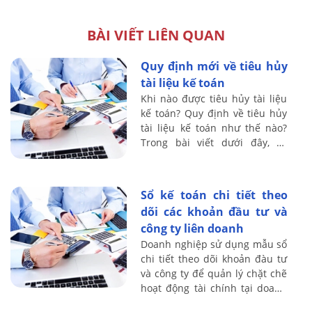
BÀI VIẾT LIÊN QUAN
Quy định mới về tiêu hủy
tài liệu kế toán
Khi nào được tiêu hủy tài liệu
kế toán? Quy định về tiêu hủy
tài liệu kế toán như thế nào?
Trong bài viết dưới đây, kế
toán Lê Ánh sẽ hướng dẫn bạn
đọc về việc tiêu hủy tài liệu kế
...
Sổ kế toán chi tiết theo
dõi các khoản đầu tư và
công ty liên doanh
Doanh nghiệp sử dụng mẫu sổ
chi tiết theo dõi khoản đàu tư
và công ty để quản lý chặt chẽ
hoạt động tài chính tại doanh
nghiệp. Cách lập mẫu sổ theo