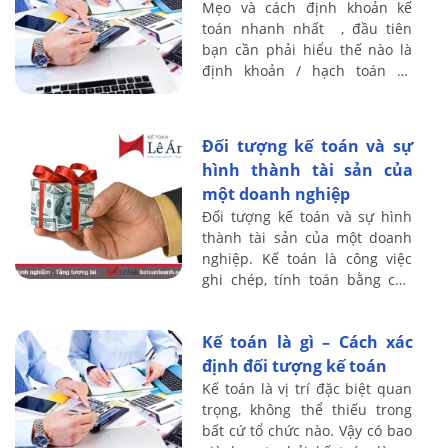
Mẹo và cách định khoản kế
toán nhanh nhất , đầu tiên
bạn cần phải hiểu thế nào là
định khoản / hạch toán kế
toán, Định khoản kế toán là
công việc xác định tk nào ghi
Nợ – tk nào ...
Đối tượng kế toán và sự
hình thành tài sản của
một doanh nghiệp
Đối tượng kế toán và sự hình
thành tài sản của một doanh
nghiệp. Kế toán là công việc
ghi chép, tính toán bằng con
số dưới hình thức giá trị, hiện
vật và thời gian lao động, chủ
Kế toán là gì – Cách xác
...
định đối tượng kế toán
Kế toán là vị trí đặc biệt quan
trọng, không thể thiếu trong
bất cứ tổ chức nào. Vậy có bao