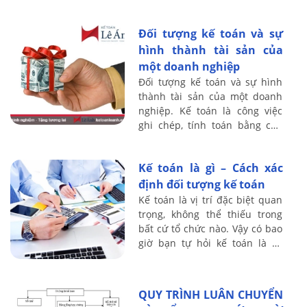
công việc xác định tk nào ghi
Nợ – tk nào ...
Đối tượng kế toán và sự
hình thành tài sản của
một doanh nghiệp
Đối tượng kế toán và sự hình
thành tài sản của một doanh
nghiệp. Kế toán là công việc
ghi chép, tính toán bằng con
số dưới hình thức giá trị, hiện
vật và thời gian lao động, chủ
Kế toán là gì – Cách xác
...
định đối tượng kế toán
Kế toán là vị trí đặc biệt quan
trọng, không thể thiếu trong
bất cứ tổ chức nào. Vậy có bao
giờ bạn tự hỏi kế toán là gì,
Cách xác định đối tượng của
kế toán như thế nào ? kế ...
QUY TRÌNH LUÂN CHUYỂN