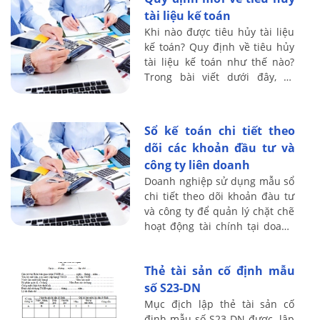
tài liệu kế toán
Khi nào được tiêu hủy tài liệu
kế toán? Quy định về tiêu hủy
tài liệu kế toán như thế nào?
Trong bài viết dưới đây, kế
toán Lê Ánh sẽ hướng dẫn bạn
đọc về việc tiêu hủy tài liệu kế
...
Sổ kế toán chi tiết theo
dõi các khoản đầu tư và
công ty liên doanh
Doanh nghiệp sử dụng mẫu sổ
chi tiết theo dõi khoản đàu tư
và công ty để quản lý chặt chẽ
hoạt động tài chính tại doanh
nghiệp. Cách lập mẫu sổ theo
dõi này như thế nào, sử dụng
Thẻ tài sản cố định mẫu
...
số S23-DN
Mục địch lập thẻ tài sản cố
định mẫu số S23-DN được lập