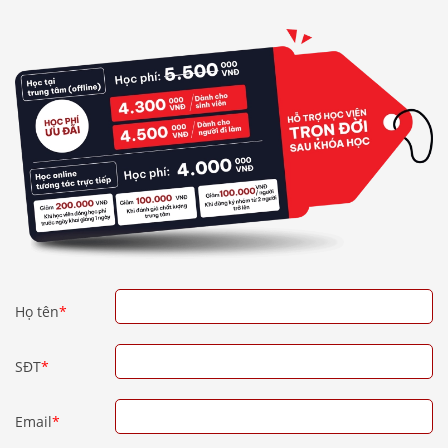
Họ tên
*
SĐT
*
Email
*