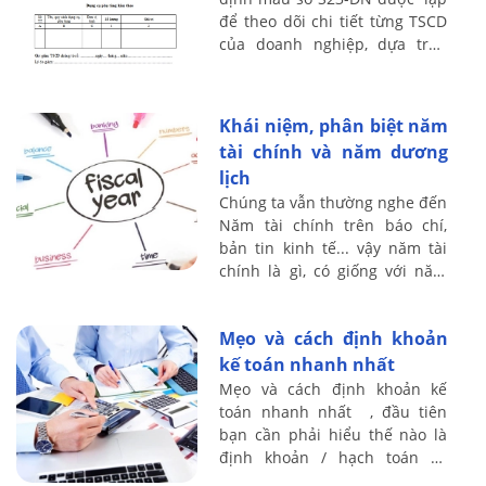
để theo dõi chi tiết từng TSCD
của doanh nghiệp, dựa trên
nguyên giá và tính giá trị hao
mòn đã trích hàng năm của
từng ...
Khái niệm, phân biệt năm
tài chính và năm dương
lịch
Chúng ta vẫn thường nghe đến
Năm tài chính trên báo chí,
bản tin kinh tế... vậy năm tài
chính là gì, có giống với năm
dương lịch hay không? Kế toán
Lê Ánh xin chia sẻ vấn đề này
Mẹo và cách định khoản
...
kế toán nhanh nhất
Mẹo và cách định khoản kế
toán nhanh nhất , đầu tiên
bạn cần phải hiểu thế nào là
định khoản / hạch toán kế
toán, Định khoản kế toán là