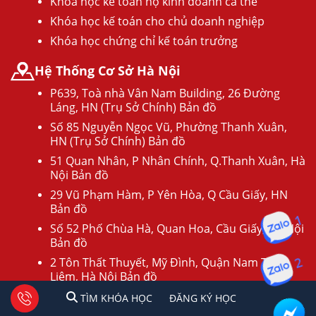
Khóa học kế toán hộ kinh doanh cá thể
Khóa học kế toán cho chủ doanh nghiệp
Khóa học chứng chỉ kế toán trưởng
Hệ Thống Cơ Sở Hà Nội
P639, Toà nhà Vân Nam Building, 26 Đường
Láng, HN (Trụ Sở Chính) Bản đồ
Số 85 Nguyễn Ngọc Vũ, Phường Thanh Xuân,
HN (Trụ Sở Chính) Bản đồ
51 Quan Nhân, P Nhân Chính, Q.Thanh Xuân, Hà
Nội Bản đồ
29 Vũ Phạm Hàm, P Yên Hòa, Q Cầu Giấy, HN
Bản đồ
1
Số 52 Phố Chùa Hà, Quan Hoa, Cầu Giấy, Hà Nội
Bản đồ
2 Tôn Thất Thuyết, Mỹ Đình, Quận Nam Từ
2
Liêm, Hà Nội Bản đồ
1
2
Tư vấn facebook
TÌM KHÓA HỌC
ĐĂNG KÍ HỌC
TÌM KHÓA HỌC
ĐĂNG KÝ HỌC
Hệ Thống Cơ Cở TPHCM