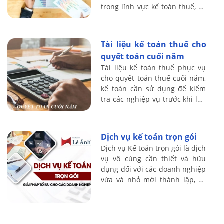
trong lĩnh vực kế toán thuế, có
rất nhiều năm kinh nghiệm
làm kế toán thực tế và kinh ...
Tài liệu kế toán thuế cho
quyết toán cuối năm
Tài liệu kế toán thuế phục vụ
cho quyết toán thuế cuối năm,
kế toán cần sử dụng để kiểm
tra các nghiệp vụ trước khi lập
báo cáo quyết toán thuế.
Dịch vụ kế toán trọn gói
Dịch vụ Kế toán trọn gói là dịch
vụ vô cùng cần thiết và hữu
dụng đối với các doanh nghiệp
vừa và nhỏ mới thành lập, có
nguồn lực về nhân sự và kinh
phí giới hạn hay các doanh ...