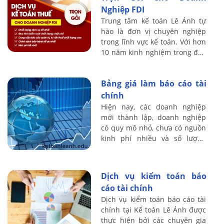
Nghiệp FDI
Trung tâm kế toán Lê Ánh tự
hào là đơn vị chuyên nghiệp
trong lĩnh vực kế toán. Với hơn
10 năm kinh nghiệm trong đào
tạo kế toán thực hành và cung
cấp dịch vụ kế toán thuế trọn
Bảng giá làm báo cáo tài
gói ...
chính
Hiện nay, các doanh nghiệp
mới thành lập, doanh nghiệp
có quy mô nhỏ, chưa có nguồn
kinh phí nhiều và số lượng
nghiệp vụ phát sinh cũng ít
nên sử dụng dịch vụ làm báo
cáo tài ...
Dịch vụ kiểm toán báo
cáo tài chính
Dịch vụ kiểm toán báo cáo tài
chính tại Kế toán Lê Ánh được
thực hiện bởi các chuyên gia