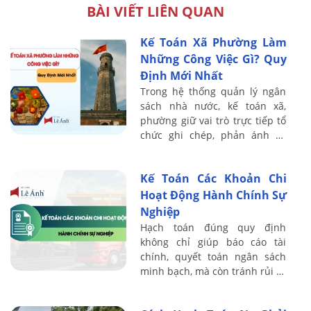
BÀI VIẾT LIÊN QUAN
Kế Toán Xã Phường Làm
Những Công Việc Gì? Quy
Định Mới Nhất
Trong hệ thống quản lý ngân
sách nhà nước, kế toán xã,
phường giữ vai trò trực tiếp tổ
chức ghi chép, phản ánh và
kiểm soát toàn bộ hoạt động
thu – chi ngân sách ở cấp cơ
Kế Toán Các Khoản Chi
sở. Chất ...
Hoạt Động Hành Chính Sự
Nghiệp
Hạch toán đúng quy định
không chỉ giúp báo cáo tài
chính, quyết toán ngân sách
minh bạch, mà còn tránh rủi ro
bị loại chi, xuất toán khi kiểm
toán. Do đó, kế toán cần nắm