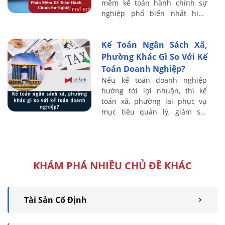
mềm kế toán hành chính sự
nghiệp phổ biến nhất hiện
nay, cùng các tiêu chí đánh giá
cụ thể để giúp bạn dễ dàng so
Kế Toán Ngân Sách Xã,
sánh và ...
Phường Khác Gì So Với Kế
Toán Doanh Nghiệp?
Nếu kế toán doanh nghiệp
hướng tới lợi nhuận, thì kế
toán xã, phường lại phục vụ
mục tiêu quản lý, giám sát
nguồn ngân sách nhà nước.
Vậy cụ thể hai loại hình kế toán
này khác nhau ...
KHÁM PHÁ NHIỀU CHỦ ĐỀ KHÁC
Tài Sản Cố Định