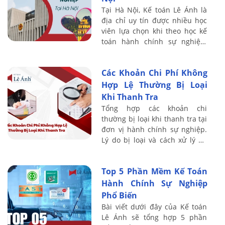
Tại Hà Nội, Kế toán Lê Ánh là
địa chỉ uy tín được nhiều học
viên lựa chọn khi theo học kế
toán hành chính sự nghiệp.
Chương trình đào tạo được xây
dựng trên nền tảng thực tế,
Các Khoản Chi Phí Không
giảng ...
Hợp Lệ Thường Bị Loại
Khi Thanh Tra
Tổng hợp các khoản chi
thường bị loại khi thanh tra tại
đơn vị hành chính sự nghiệp.
Lý do bị loại và cách xử lý để
tránh rủi ro trong quyết toán.
Top 5 Phần Mềm Kế Toán
Hành Chính Sự Nghiệp
Phổ Biến
Bài viết dưới đây của Kế toán
Lê Ánh sẽ tổng hợp 5 phần