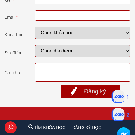
SĐT
*
Email
*
Khóa học
Địa điểm
Ghi chú
Đăng ký
1
2
Về Chúng Tôi
1
2
Tư vấn facebook
TÌM KHÓA HỌC
ĐĂNG KÍ HỌC
TÌM KHÓA HỌC
ĐĂNG KÝ HỌC