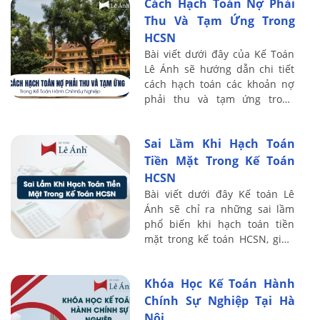
Cách Hạch Toán Nợ Phải
vững ...
Thu Và Tạm Ứng Trong
HCSN
Bài viết dưới đây của Kế Toán
Lê Ánh sẽ hướng dẫn chi tiết
cách hạch toán các khoản nợ
phải thu và tạm ứng trong
HCSN theo chế độ kế toán mới
nhất, giúp kế toán viên hiểu rõ
Sai Lầm Khi Hạch Toán
nguyên ...
Tiền Mặt Trong Kế Toán
HCSN
Bài viết dưới đây Kế toán Lê
Ánh sẽ chỉ ra những sai lầm
phổ biến khi hạch toán tiền
mặt trong kế toán HCSN, giúp
kế toán viên nhận diện sớm và
có cách xử lý chuẩn theo quy
Khóa Học Kế Toán Hành
định ...
Chính Sự Nghiệp Tại Hà
Nội