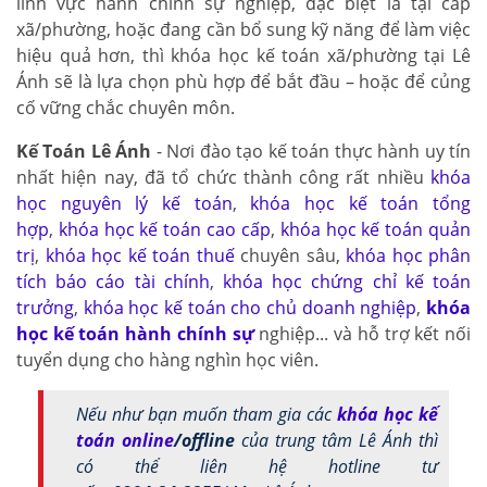
lĩnh vực hành chính sự nghiệp, đặc biệt là tại cấp
xã/phường, hoặc đang cần bổ sung kỹ năng để làm việc
hiệu quả hơn, thì khóa học kế toán xã/phường tại Lê
Ánh sẽ là lựa chọn phù hợp để bắt đầu – hoặc để củng
cố vững chắc chuyên môn.
Kế Toán Lê Ánh
- Nơi đào tạo kế toán thực hành uy tín
nhất hiện nay, đã tổ chức thành công rất nhiều
khóa
học nguyên lý kế toán
,
khóa học kế toán tổng
hợp
,
khóa học kế toán cao cấp
,
khóa học kế toán quản
trị
,
khóa học kế toán thuế
chuyên sâu,
khóa học phân
tích báo cáo tài chính
,
khóa học chứng chỉ kế toán
trưởng
,
khóa học kế toán cho chủ doanh nghiệp
,
khóa
học kế toán hành chính sự
nghiệp... và hỗ trợ kết nối
tuyển dụng cho hàng nghìn học viên.
Nếu như bạn muốn tham gia các
khóa học kế
toán online
/offline
của trung tâm Lê Ánh thì
có thể liên hệ hotline tư