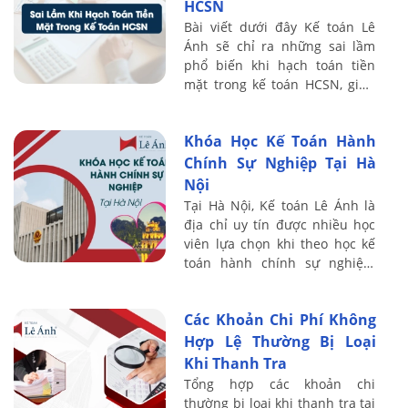
HCSN
Bài viết dưới đây Kế toán Lê
Ánh sẽ chỉ ra những sai lầm
phổ biến khi hạch toán tiền
mặt trong kế toán HCSN, giúp
kế toán viên nhận diện sớm và
có cách xử lý chuẩn theo quy
Khóa Học Kế Toán Hành
định ...
Chính Sự Nghiệp Tại Hà
Nội
Tại Hà Nội, Kế toán Lê Ánh là
địa chỉ uy tín được nhiều học
viên lựa chọn khi theo học kế
toán hành chính sự nghiệp.
Chương trình đào tạo được xây
dựng trên nền tảng thực tế,
Các Khoản Chi Phí Không
giảng ...
Hợp Lệ Thường Bị Loại
Khi Thanh Tra
Tổng hợp các khoản chi
thường bị loại khi thanh tra tại