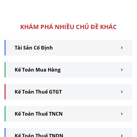
nguồn ngân sách nhà nước.
Vậy cụ thể hai loại hình kế toán
này khác nhau ...
KHÁM PHÁ NHIỀU CHỦ ĐỀ KHÁC
Tài Sản Cố Định
Kế Toán Mua Hàng
Kế Toán Thuế GTGT
Kế Toán Thuế TNCN
Kế Toán Thuế TNDN