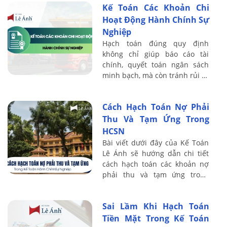
Kế Toán Các Khoản Chi
sở. Chất ...
Hoạt Động Hành Chính Sự
Nghiệp
Hạch toán đúng quy định
không chỉ giúp báo cáo tài
chính, quyết toán ngân sách
minh bạch, mà còn tránh rủi ro
bị loại chi, xuất toán khi kiểm
toán. Do đó, kế toán cần nắm
Cách Hạch Toán Nợ Phải
vững ...
Thu Và Tạm Ứng Trong
HCSN
Bài viết dưới đây của Kế Toán
Lê Ánh sẽ hướng dẫn chi tiết
cách hạch toán các khoản nợ
phải thu và tạm ứng trong
HCSN theo chế độ kế toán mới
nhất, giúp kế toán viên hiểu rõ
Sai Lầm Khi Hạch Toán
nguyên ...
Tiền Mặt Trong Kế Toán