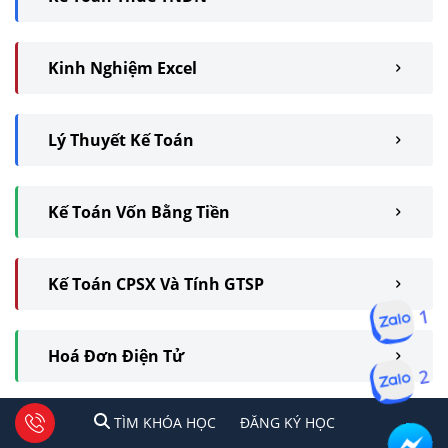
Kinh Nghiệm Excel
Lý Thuyết Kế Toán
Kế Toán Vốn Bằng Tiền
Kế Toán CPSX Và Tính GTSP
1
Hoá Đơn Điện Tử
2
1
2
Tư vấn facebook
TÌM KHÓA HỌC
ĐĂNG KÍ HỌC
TÌM KHÓA HỌC
ĐĂNG KÝ HỌC
Lập Và Phân Tích BCTC