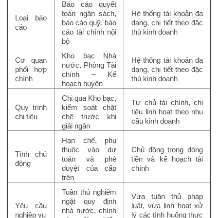
Báo cáo quyết
toán ngân sách,
Hệ thống tài khoản đa
Loại báo
báo cáo quỹ, báo
dạng, chi tiết theo đặc
cáo
cáo tài chính nội
thù kinh doanh
bộ
Kho bạc Nhà
Cơ quan
Hệ thống tài khoản đa
nước, Phòng Tài
phối hợp
dạng, chi tiết theo đặc
chính – Kế
chính
thù kinh doanh
hoạch huyện
Chi qua Kho bạc,
Tự chủ tài chính, chi
Quy trình
kiểm soát chặt
tiêu linh hoạt theo nhu
chi tiêu
chẽ trước khi
cầu kinh doanh
giải ngân
Hạn chế, phụ
thuộc vào dự
Chủ động trong dòng
Tính chủ
toán và phê
tiền và kế hoạch tài
động
duyệt của cấp
chính
trên
Tuân thủ nghiêm
Vừa tuân thủ pháp
ngặt quy định
Yêu cầu
luật, vừa linh hoạt xử
nhà nước, chính
nghiệp vụ
lý các tình huống thực