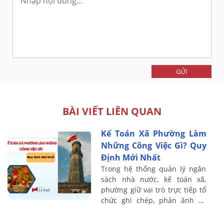
GỬI
BÀI VIẾT LIÊN QUAN
Kế Toán Xã Phường Làm
Những Công Việc Gì? Quy
Định Mới Nhất
Trong hệ thống quản lý ngân
sách nhà nước, kế toán xã,
phường giữ vai trò trực tiếp tổ
chức ghi chép, phản ánh và
kiểm soát toàn bộ hoạt động
thu – chi ngân sách ở cấp cơ