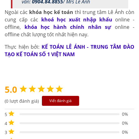
vấn:
0904.84.8855
/ Mrs Lê Ánh
Ngoài các
khóa học kế toán
thì trung tâm Lê Ánh còn
cung cấp các
khoá học xuất nhập khẩu
online -
offline,
khóa học hành chính nhân sự
online -
offline chất lượng tốt nhất hiện nay.
Thực hiện bởi:
KẾ TOÁN LÊ ÁNH - TRUNG TÂM ĐÀO
TẠO KẾ TOÁN SỐ 1 VIỆT NAM
5.0
(0 lượt đánh giá)
Viết đánh giá
0%
5
0%
4
0%
3