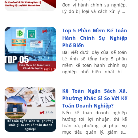
đơn vị hành chính sự nghiệp.
Lý do bị loại và cách xử lý để
tránh rủi ro trong quyết toán.
Top 5 Phần Mềm Kế Toán
Hành Chính Sự Nghiệp
Phổ Biến
Bài viết dưới đây của Kế toán
Lê Ánh sẽ tổng hợp 5 phần
mềm kế toán hành chính sự
nghiệp phổ biến nhất hiện
nay, cùng các tiêu chí đánh giá
cụ thể để giúp bạn dễ dàng so
Kế Toán Ngân Sách Xã,
sánh và ...
Phường Khác Gì So Với Kế
Toán Doanh Nghiệp?
Nếu kế toán doanh nghiệp
hướng tới lợi nhuận, thì kế
toán xã, phường lại phục vụ
mục tiêu quản lý, giám sát