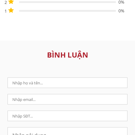
0%
2
0%
1
BÌNH LUẬN