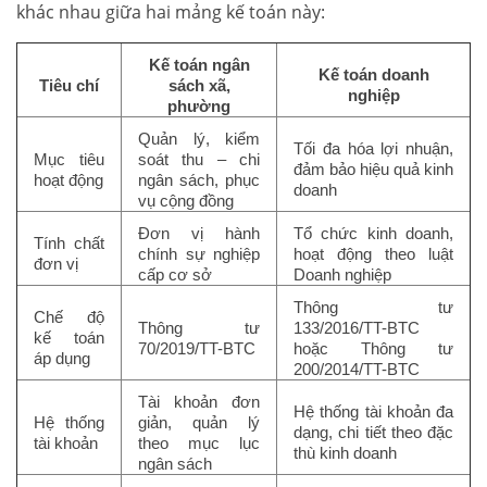
khác nhau giữa hai mảng kế toán này:
Kế toán ngân
Kế toán doanh
Tiêu chí
sách xã,
nghiệp
phường
Quản lý, kiểm
Tối đa hóa lợi nhuận,
Mục tiêu
soát thu – chi
đảm bảo hiệu quả kinh
hoạt động
ngân sách, phục
doanh
vụ cộng đồng
Đơn vị hành
Tổ chức kinh doanh,
Tính chất
chính sự nghiệp
hoạt động theo luật
đơn vị
cấp cơ sở
Doanh nghiệp
Thông tư
Chế độ
Thông tư
133/2016/TT-BTC
kế toán
70/2019/TT-BTC
hoặc Thông tư
áp dụng
200/2014/TT-BTC
Tài khoản đơn
Hệ thống tài khoản đa
Hệ thống
giản, quản lý
dạng, chi tiết theo đặc
tài khoản
theo mục lục
thù kinh doanh
ngân sách