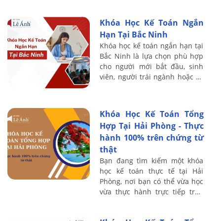
GTGT, TNCN, TNDN và chuẩn
bị hồ sơ quyết toán thuế theo
Khóa Học Kế Toán Ngắn
tình ...
Hạn Tại Bắc Ninh
Khóa học kế toán ngắn hạn tại
Bắc Ninh là lựa chọn phù hợp
cho người mới bắt đầu, sinh
viên, người trái ngành hoặc kế
toán đã đi làm nhưng chưa tự
tin xử lý chứng từ, sổ sách,
thuế ...
Khóa Học Kế Toán Tổng
Hợp Tại Hải Phòng - Thực
hành 100% trên chứng từ
thật
Bạn đang tìm kiếm một khóa
học kế toán thực tế tại Hải
Phòng, nơi bạn có thể vừa học
vừa thực hành trực tiếp trên
chứng từ thật? Tại Kế toán Lê
Ánh, chúng tôi cam kết mang