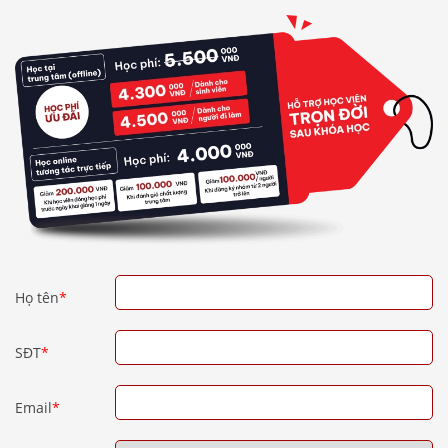
Họ tên
*
SĐT
*
Email
*