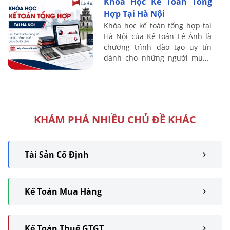
Khóa Học Kế Toán Tổng
đến ...
Hợp Tại Hà Nội
Khóa học kế toán tổng hợp tại
Hà Nội của Kế toán Lê Ánh là
chương trình đào tạo uy tín
dành cho những người muốn
nắm vững kiến thức và kỹ năng
thực tế trong lĩnh vực kế toán.
Với ...
KHÁM PHÁ NHIỀU CHỦ ĐỀ KHÁC
Tài Sản Cố Định
Kế Toán Mua Hàng
Kế Toán Thuế GTGT