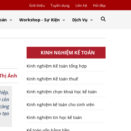
Giới thiệu
Tuyển dụng
Liên hệ
Hỏi đáp
Toán
Workshop - Sự Kiện
Dịch Vụ
KINH NGHIỆM KẾ TOÁN
Kinh nghiệm Kế toán tổng hợp
 Thị Ánh
Kinh nghiệm Kế toán thuế
Kinh nghiệm chọn khoá học kế toán
hiệp.
à còn
Kinh nghiệm kế toán cho sinh viên
càng
o tạo
Kinh nghiệm tin học kế toán
Kế toán vốn bằng tiền