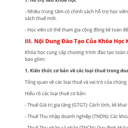
7. Hỗ trợ sau khóa học
- Nhiều trung tâm có chính sách hỗ trợ học viê
sách thuế mới.
- Học viên có thể tham gia cộng đồng kế toán để
III. Nội Dung Đào Tạo Của Khóa Học
Khóa học cung cấp chương trình đào tạo toàn di
bao gồm:
1. Kiến thức cơ bản về các loại thuế trong d
Tổng quan về các loại thuế và vai trò của chúng
Hiểu rõ các loại thuế cơ bản:
- Thuế Giá trị gia tăng (GTGT): Cách tính, kê kha
- Thuế Thu nhập doanh nghiệp (TNDN): Các khoản 
- Thuế Thu nhập cá nhân (TNCN): Quy định khấu 