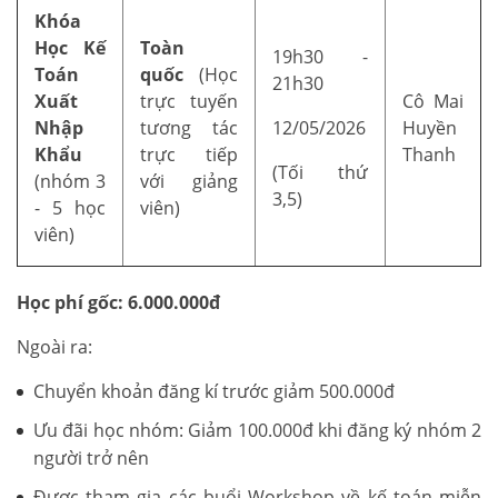
Khóa
Học Kế
Toàn
19h30 -
Toán
quốc
(Học
21h30
Xuất
trực tuyến
Cô Mai
Nhập
tương tác
12/05/2026
Huyền
Khẩu
trực tiếp
Thanh
(Tối thứ
(nhóm 3
với giảng
3,5)
- 5 học
viên)
viên)
Học phí gốc: 6.000.000đ
Ngoài ra:
Chuyển khoản đăng kí trước giảm 500.000đ
Ưu đãi học nhóm: Giảm 100.000đ khi đăng ký nhóm 2
người trở nên
Được tham gia các buổi Workshop về kế toán miễn