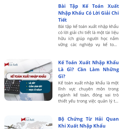
tế, vừa bảo vệ lợi ích kinh tế
Bài Tập Kế Toán Xuất
nội địa. ...
Nhập Khẩu Có Lời Giải Chi
Tiết
Bài tập kế toán xuất nhập khẩu
có lời giải chi tiết là một tài liệu
hữu ích giúp người học nắm
vững các nghiệp vụ kế toán
phức tạp trong lĩnh vực xuất
nhập khẩu. Thực hiện đúng
Kế Toán Xuất Nhập Khẩu
các ...
Là Gì? Cần Làm Những
Gì?
Kế toán xuất nhập khẩu là một
lĩnh vực chuyên môn trong
ngành kế toán, đóng vai trò
thiết yếu trong việc quản lý tài
chính của các công ty hoạt
động trong lĩnh vực thương
Bộ Chứng Từ Hải Quan
mại quốc ...
Khi Xuất Nhập Khẩu