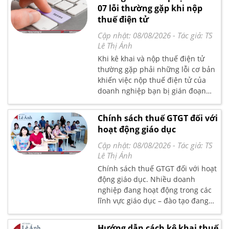
những gì. Kế toán Lê Ánh xin gửi
07 lỗi thường gặp khi nộp
đến bạn đọc bài viết chi tiết các
thuế điện tử
bước chuẩn bị khi quyết toán thuế.
Cập nhật: 08/08/2026
- Tác giả:
TS
Lê Thị Ánh
Khi kê khai và nộp thuế điện tử
thường gặp phải những lỗi cơ bản
khiến việc nộp thuế điện tử của
doanh nghiệp bạn bị gián đoạn
cách khắc phục lỗi khi kê khai thuế
điện tử này như thế nào. Bạn đọc
Chính sách thuế GTGT đối với
tham khảo chi tiết bài viết nghiệp
hoạt động giáo dục
vụ hướng dẫn kê khai thuế do kế
toán trưởng tại trung tâm Lê Ánh
Cập nhật: 08/08/2026
- Tác giả:
TS
trình bày chi tiết tại đây nhé.
Lê Thị Ánh
Chính sách thuế GTGT đối với hoạt
động giáo dục. Nhiều doanh
nghiệp đang hoạt động trong các
lĩnh vực giáo dục – đào tạo đang
thắc mắc về những chính sách
thuế áp dụng với đơn vị mình, có
Hướng dẫn cách kê khai thuế