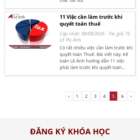
mắc sai sót.
11 Việc cần làm trước khi
quyết toán thuế
Cập nhật: 08/08/2026
- Tác giả:
TS
Lê Thị Ánh
Có rất nhiều việc cần làm trước khi
quyết toán Thuế. Bài viết này, Kế
toán Lê Ánh hướng dẫn 11 việc
phải làm trước khi quyết toán
Thuế mà Kế toán cần lưu ý như
sau.
‹
1
2
3
4
5
6
›
ĐĂNG KÝ KHÓA HỌC