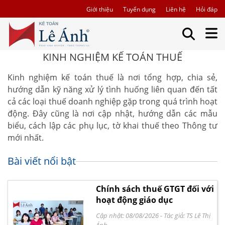
Giới thiệu
Tuyển dụng
Liên hệ
Hỏi đáp
KINH NGHIỆM KẾ TOÁN THUẾ
Kinh nghiệm kế toán thuế là nơi tổng hợp, chia sẻ,
hướng dẫn kỹ năng xử lý tình huống liên quan đến tất
cả các loại thuế doanh nghiệp gặp trong quá trình hoạt
động. Đây cũng là nơi cập nhật, hướng dẫn các mẫu
biểu, cách lập các phụ lục, tờ khai thuế theo Thông tư
mới nhất.
Bài viết nổi bật
Chính sách thuế GTGT đối với
hoạt động giáo dục
Cập nhật: 08/08/2026
- Tác giả:
TS Lê Thị