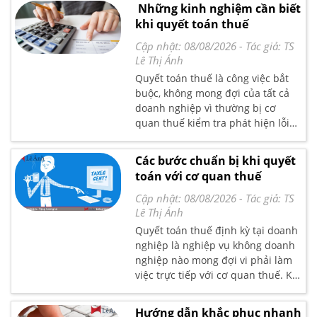
quyết toán doanh nghiệp có phải
Những kinh nghiệm cần biết
quyết toán cho cả 05 năm trước
khi quyết toán thuế
đó. Kế toán Lê Ánh xin gửi đến bạn
đọc bài viết hướng dẫn chi tiết tại
Cập nhật: 08/08/2026
- Tác giả:
TS
đây.
Lê Thị Ánh
Quyết toán thuế là công việc bắt
buộc, không mong đợi của tất cả
doanh nghiệp vì thường bị cơ
quan thuế kiểm tra phát hiện lỗi
để xử lý vi phạm hành chính, truy
thu thuế. Kế toán cần phải chuẩn
Các bước chuẩn bị khi quyết
bị rất nhiều tài liệu, chứng từ sổ
toán với cơ quan thuế
sách giải trình với cơ quan thuế
Cập nhật: 08/08/2026
- Tác giả:
TS
Lê Thị Ánh
Quyết toán thuế định kỳ tại doanh
nghiệp là nghiệp vụ không doanh
nghiệp nào mong đợi vi phải làm
việc trực tiếp với cơ quan thuế. Khi
có quyết định quyết toán thuế
doanh nghiệp phải chuẩn bị
Hướng dẫn khắc phục nhanh