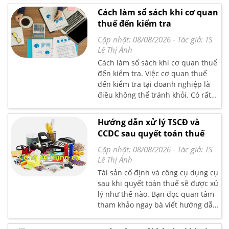
đối tượng chịu thuế ở một mức
Cách làm sổ sách khi cơ quan
thuế suất nhất định, có các căn cứ
thuế đến kiểm tra
tính thuế rõ ràng và phải kê khai
thuế đối với cơ quan thuế.Đây là
Cập nhật: 08/08/2026
- Tác giả:
TS
vấn đề được rất nhiều các bạn kế
Lê Thị Ánh
toán quan tâm.
Cách làm sổ sách khi cơ quan thuế
đến kiểm tra. Việc cơ quan thuế
đến kiểm tra tại doanh nghiệp là
điều không thể tránh khỏi. Có rất
nhiều các bạn kế toán, Các bạn
bối rối lo lắng không biết xử lý thế
Hướng dẫn xử lý TSCĐ và
nào nào cho tốt nhất khi cơ quan
CCDC sau quyết toán thuế
thuế đến
Cập nhật: 08/08/2026
- Tác giả:
TS
Lê Thị Ánh
Tài sản cố định và công cụ dụng cụ
sau khi quyết toán thuế sẽ được xử
lý như thế nào. Bạn đọc quan tâm
tham khảo ngay bà viết hướng dẫn
xử lý TSCĐ và CCDC sau quyết toán
thuế do kế toán trưởng tại lớp học