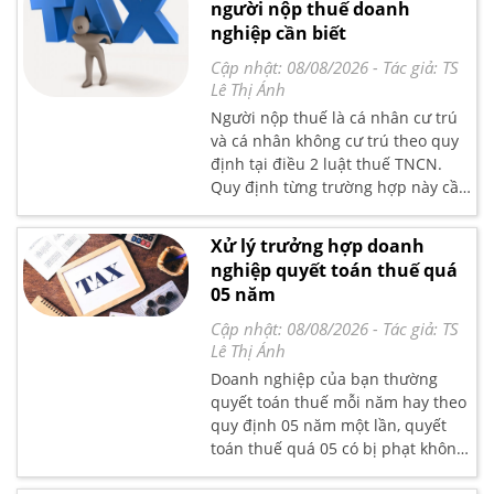
người nộp thuế doanh
nhé .
nghiệp cần biết
Cập nhật: 08/08/2026
- Tác giả:
TS
Lê Thị Ánh
Người nộp thuế là cá nhân cư trú
và cá nhân không cư trú theo quy
định tại điều 2 luật thuế TNCN.
Quy định từng trường hợp này cần
lưu ý những gì. Tham khảo bài viết
nghiệp vụ chi tiết do kế toán
Xử lý trưởng hợp doanh
trưởng tại trung tâm Lê Ánh trình
nghiệp quyết toán thuế quá
bày tại đây nhé
05 năm
Cập nhật: 08/08/2026
- Tác giả:
TS
Lê Thị Ánh
Doanh nghiệp của bạn thường
quyết toán thuế mỗi năm hay theo
quy định 05 năm một lần, quyết
toán thuế quá 05 có bị phạt không,
theo quy định nào, qua thời hạn