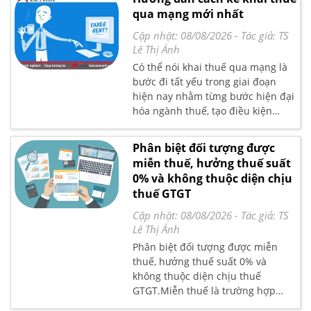
ưu đãi về thuế TNDN hay không?
qua mạng mới nhất
Hoặc có được khấu trừ thuế GTGT
không? Đây là vấn đề được rất
Cập nhật: 08/08/2026
- Tác giả:
TS
nhiều
Lê Thị Ánh
Có thể nói khai thuế qua mạng là
bước đi tất yếu trong giai đoạn
hiện nay nhằm từng bước hiện đại
hóa ngành thuế, tạo điều kiện
thuận lợi cho doanh nghiệp trong
quá trình thực hiện nghĩa vụ thuế
Phân biệt đối tượng được
đối với nhà nước, giảm áp lực cho
miễn thuế, hưởng thuế suất
ngành thuế, đáp ứng yêu cầu phát
0% và không thuộc diện chịu
triển của xã hội.
thuế GTGT
Cập nhật: 08/08/2026
- Tác giả:
TS
Lê Thị Ánh
Phân biệt đối tượng được miễn
thuế, hưởng thuế suất 0% và
không thuộc diện chịu thuế
GTGT.Miễn thuế là trường hợp
hàng hóa hay dịch vụ nằm trong