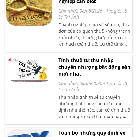
nghiệp cần biết
đọc bài viết hướng dẫn chi tiết tại
đây.
Cập nhật: 08/08/2026
- Tác giả:
TS
Lê Thị Ánh
Doanh nghiệp mua và sử dụng hóa
đơn của cơ quan thuế không tránh
khỏi những trường hợp rủi ro cao
khi hạch toán thuế. Cụ thể từng
trường hợp như thế nào, kế toán
Lê Ánh xin gửi đến bạn đọc bài viết
Tính thuế từ thu nhập
nghiệp vụ chi tiết tại đây nhé.
chuyển nhượng bất động sản
mới nhất
Cập nhật: 08/08/2026
- Tác giả:
TS
Lê Thị Ánh
Thu nhập tính thuế từ chuyển
nhượng bất đông sản được xác
định như thế nào, căn cứ tính thuế
với những khoản thu nhập này xác
định theo TT92/2015/TT-BTC. Kế
toán Lê Ánh xin gửi đến bạn đọc
Toàn bộ những quy định về
bài viết nghiệp vụ chi tiết tại đây