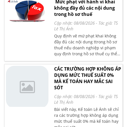
Mức phạt với hành vi khai
kế toán tổng hợp thực hành của
không đầy đủ các nội dung
trung tâm Lê Ánh trình bày tại đây
trong hồ sơ thuế
nhé.
Cập nhật: 08/08/2026
- Tác giả:
TS
Lê Thị Ánh
Quy định vê mứ phạt khai không
đầy đủ các nội dung ttrong hồ sơ
thuế nếu doanh nghiệp vi phạm
quy định trong hồ sơ thuế cụ thể
như thế nào. Các bạn cùng tham
khảo thông tin chi tiết về mức phạt
CÁC TRƯỜNG HỢP KHÔNG ÁP
chi tiết do kế toán Lê Ánh trình bày
DỤNG MỨC THUẾ SUẤT 0%
chi tiết tại đây nhé.
MÀ KẾ TOÁN HAY MẮC SAI
SÓT
Cập nhật: 08/08/2026
- Tác giả:
TS
Lê Thị Ánh
Bài viết này, Kế toán Lê Ánh sẽ chỉ
ra các trường hợp không áp dụng
mức thuế suất 0% mà kế toán hay