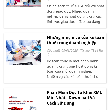
Ánh
Chính sách thuế GTGT đối với hoạt
động giáo dục. Nhiều doanh
nghiệp đang hoạt động trong các
lĩnh vực giáo dục – đào tạo đang
thắc mắc về những chính sách
thuế áp dụng với đơn vị mình, có
ưu đãi về thuế TNDN hay không?
Những nhiệm vụ của kế toán
Hoặc có được khấu trừ thuế GTGT
thuế trong doanh nghiệp
không? Đây là vấn đề được rất
Cập nhật: 08/08/2026
- Tác giả:
TS Lê Thị
nhiều
Ánh
Kế toán thuế là một phần hành
quan trọng trong hoạt động kế
toán của mỗi doanh nghiệp.
Nhiệm vụ của kế toán thuế chủ
yếu là xác định cơ sở tính thuế và
kết hợp với kế toán tổng hợp để
lập các báo cáo, thực hiện nghĩa vụ
Phần Mềm Đọc Tờ Khai XML
liên quan đến thuế của doanh
Mới Nhất - Download Và
nghiệp đối với nhà nước. Để hiểu
Cách Sử Dụng
rõ hơn về kế toán thuế là gì?