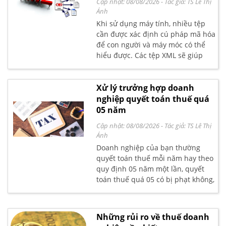
Cập nhật: 08/08/2026
- Tác giả:
TS Lê Thị
Nhiệm vụ, công việc của kế toán
Ánh
thuế trong doanh nghiệp, hãy
Khi sử dụng máy tính, nhiều tệp
cùng Kế toán Lê Ánh tìm hiểu chi
cần được xác định cú pháp mã hóa
tiết trong phần nội dung bài viết
để con người và máy móc có thể
dưới đây.
hiểu được. Các tệp XML sẽ giúp
bạn thực hiện việc này bằng cách
sử dụng các thẻ tùy chỉnh để mô
tả cấu trúc và các đặc điểm khác
Xử lý trưởng hợp doanh
của tài liệu. Bài viết dưới đây Kế
nghiệp quyết toán thuế quá
Toán Lê Ánh sẽ giúp các bạn hiểu
05 năm
rõ hơn về phần mềm đọc tờ khai
Cập nhật: 08/08/2026
- Tác giả:
TS Lê Thị
XML là gì? Cách download và sử
Ánh
dụng XML ra sao?
Doanh nghiệp của bạn thường
quyết toán thuế mỗi năm hay theo
quy định 05 năm một lần, quyết
toán thuế quá 05 có bị phạt không,
theo quy định nào, qua thời hạn
quyết toán doanh nghiệp có phải
quyết toán cho cả 05 năm trước
Những rủi ro về thuế doanh
đó. Kế toán Lê Ánh xin gửi đến bạn