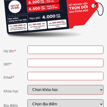
Họ tên
*
SĐT
*
Email
*
Khóa học
Địa điểm