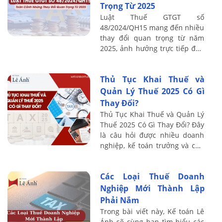
Trọng Từ 2025
Luật Thuế GTGT số
48/2024/QH15 mang đến nhiều
thay đổi quan trọng từ năm
2025, ảnh hưởng trực tiếp đến
doanh nghiệp và kế toán. Bài
viết sau Kế toán Lê Ánh phân
Thủ Tục Khai Thuế và
tích toàn cảnh, ...
Quản Lý Thuế 2025 Có Gì
Thay Đổi?
Thủ Tục Khai Thuế và Quản Lý
Thuế 2025 Có Gì Thay Đổi? Đây
là câu hỏi được nhiều doanh
nghiệp, kế toán trưởng và chủ
hộ kinh doanh quan tâm ngay
từ đầu năm 2025. Việc nắm rõ
Các Loại Thuế Doanh
những ...
Nghiệp Mới Thành Lập
Phải Nắm
Trong bài viết này, Kế toán Lê
Ánh sẽ cùng bạn tìm hiểu các