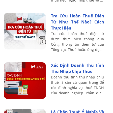
thuế nếu người nộp thuế và kế
toán không nắm rõ quy định.
Trên thực tế, nhiều cá nhân
Tra Cứu Hoàn Thuế Điện
vẫn còn ...
Tử Như Thế Nào? Cách
Thực Hiện
Tra cứu hoàn thuế điện tử
được thực hiện thông qua
Cổng thông tin điện tử của
Tổng cục Thuế hoặc ứng dụng
eTax, cho phép người nộp thuế
theo dõi tình trạng hồ sơ hoàn
Xác Định Doanh Thu Tính
thuế theo ...
Thu Nhập Chịu Thuế
Doanh thu tính thu nhập chịu
thuế là căn cứ quan trọng để
xác định nghĩa vụ thuế TNDN
của doanh nghiệp. Phần dưới
đây, Kế toán Lê Ánh sẽ tóm
lược khái niệm – thời điểm ghi
nhận – ...
Lá Chắn Thuế: Ý Nghĩa Và