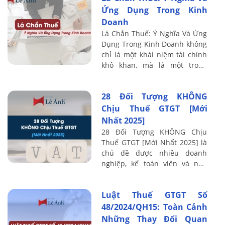
Ứng Dụng Trong Kinh
Doanh
Lá Chắn Thuế: Ý Nghĩa Và Ứng
Dụng Trong Kinh Doanh không
chỉ là một khái niệm tài chính
khô khan, mà là một trong
những “vũ khí chiến lược” giúp
doanh nghiệp tối ưu hóa lợi
28 Đối Tượng KHÔNG
nhuận ...
Chịu Thuế GTGT [Mới
Nhất 2025]
28 Đối Tượng KHÔNG Chịu
Thuế GTGT [Mới Nhất 2025] là
chủ đề được nhiều doanh
nghiệp, kế toán viên và nhà
quản lý quan tâm trong bối
cảnh các quy định thuế liên
Luật Thuế GTGT Số
tục cập nhật. Qua ...
48/2024/QH15: Toàn Cảnh
Những Thay Đổi Quan