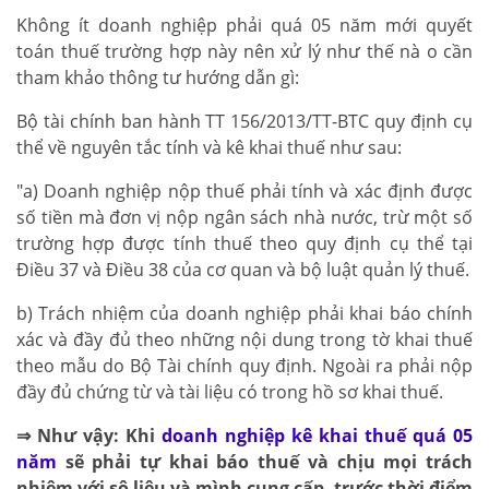
Không ít doanh nghiệp phải quá 05 năm mới quyết
toán thuế trường hợp này nên xử lý như thế nà o cần
tham khảo thông tư hướng dẫn gì:
Bộ tài chính ban hành TT 156/2013/TT-BTC quy định cụ
thể về nguyên tắc tính và kê khai thuế như sau:
"a) Doanh nghiệp nộp thuế phải tính và xác định được
số tiền mà đơn vị nộp ngân sách nhà nước, trừ một số
trường hợp được tính thuế theo quy định cụ thể tại
Điều 37 và Điều 38 của cơ quan và bộ luật quản lý thuế.
b) Trách nhiệm của doanh nghiệp phải khai báo chính
xác và đầy đủ theo những nội dung trong tờ khai thuế
theo mẫu do Bộ Tài chính quy định. Ngoài ra phải nộp
đầy đủ chứng từ và tài liệu có trong hồ sơ khai thuế.
⇒ Như vậy: Khi
doanh nghiệp kê khai thuế quá 05
năm
sẽ phải tự khai báo thuế và chịu mọi trách
nhiệm với sô liệu và mình cụng cấp, trước thời điểm