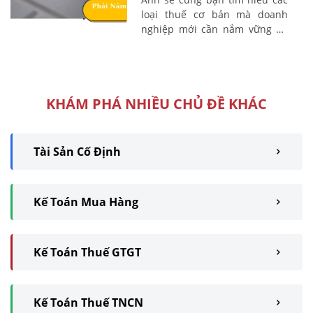
loại thuế cơ bản mà doanh
nghiệp mới cần nắm vững để
đảm bảo hoạt động hiệu quả
và tránh rủi ro pháp lý.
KHÁM PHÁ NHIỀU CHỦ ĐỀ KHÁC
Tài Sản Cố Định
Kế Toán Mua Hàng
Kế Toán Thuế GTGT
Kế Toán Thuế TNCN