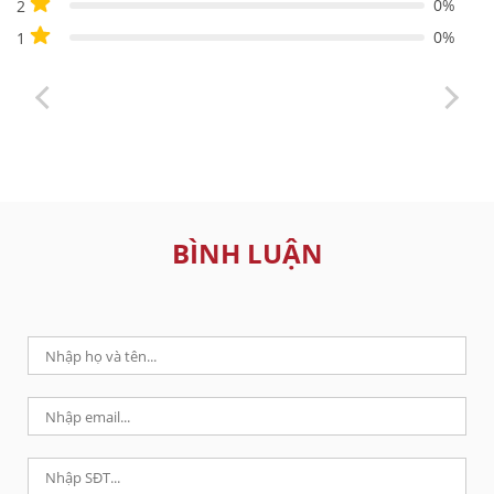
0%
2
0%
1
BÌNH LUẬN