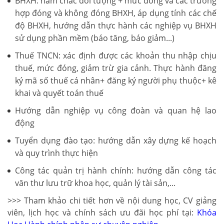
BHXH: nắm chắc đối tượng + mức đóng và các trường
hợp đóng và không đóng BHXH, áp dụng tính các chế
độ BHXH, hướng dẫn thực hành các nghiệp vụ BHXH
sử dụng phần mềm (báo tăng, báo giảm...)
Thuế TNCN: xác định được các khoản thu nhập chịu
thuế, mức đóng, giảm trừ gia cảnh. Thực hành đăng
ký mã số thuế cá nhân+ đăng ký người phụ thuộc+ kê
khai và quyết toán thuế
Hướng dẫn nghiệp vụ công đoàn và quan hệ lao
động
Tuyển dụng đào tạo: hướng dẫn xây dựng kế hoạch
và quy trình thực hiện
Công tác quản trị hành chính: hướng dẫn công tác
văn thư lưu trữ khoa học, quản lý tài sản,...
>>> Tham khảo chi tiết hơn về nội dung học, CV giảng
viên, lịch học và chính sách ưu đãi học phí tại:
Khóa