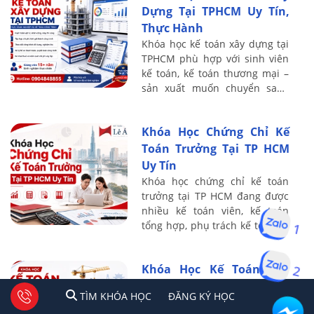
Dựng Tại TPHCM Uy Tín,
Thực Hành
Khóa học kế toán xây dựng tại
TPHCM phù hợp với sinh viên
kế toán, kế toán thương mại –
sản xuất muốn chuyển sang
lĩnh vực xây lắp, nhân sự đang
phụ trách sổ sách tại doanh
Khóa Học Chứng Chỉ Kế
nghiệp ...
Toán Trưởng Tại TP HCM
Uy Tín
Khóa học chứng chỉ kế toán
trưởng tại TP HCM đang được
nhiều kế toán viên, kế toán
1
tổng hợp, phụ trách kế toán và
người có định hướng thăng
tiến lên vị trí quản lý tài chính
2
Khóa Học Kế Toán Xây
– kế ...
Dựng Tại Hà Nội Thực
1
2
Tư vấn facebook
TÌM KHÓA HỌC
ĐĂNG KÍ HỌC
TÌM KHÓA HỌC
ĐĂNG KÝ HỌC
Chiến – Thành Thạo Bóc