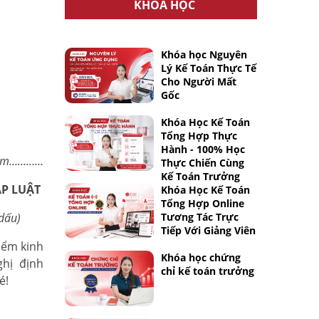
KHÓA HỌC
Khóa học Nguyên
Lý Kế Toán Thực Tế
Cho Người Mất
Gốc
Khóa Học Kế Toán
Tổng Hợp Thực
Hành - 100% Học
…………
Thực Chiến Cùng
Kế Toán Trưởng
ÁP LUẬT
Khóa Học Kế Toán
Tổng Hợp Online
dấu)
Tương Tác Trực
Tiếp Với Giảng Viên
iểm kinh
Khóa học chứng
hị định
chỉ kế toán trưởng
hé!