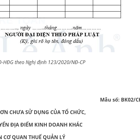
-HĐG theo Nghị định 123/2020/NĐ-CP
Mẫu số: BK02/
ĐƠN CHƯA SỬ DỤNG CỦA TỔ CHỨC,
YỂN ĐỊA ĐIỂM KINH DOANH KHÁC
N CƠ QUAN THUẾ QUẢN LÝ