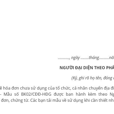
…….., ngày ……..tháng……….năm
NGƯỜI ĐẠI DIỆN THEO PH
(Ký, ghi rõ họ tên, đóng 
ê hóa đơn chưa sử dụng của tổ chức, cá nhân chuyển địa đ
 - Mẫu số BK02/CĐĐ-HĐG được ban hành kèm theo Ng
đơn, chứng từ. Các bạn tải mẫu về sử dụng khi cần thiết n