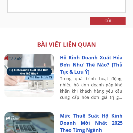
GỬI
BÀI VIẾT LIÊN QUAN
Hộ Kinh Doanh Xuất Hóa
Đơn Như Thế Nào? [Thủ
Tục & Lưu Ý]
Trong quá trình hoạt động,
nhiều hộ kinh doanh gặp khó
khăn khi khách hàng yêu cầu
cung cấp hóa đơn giá trị gia
tăng (hóa đơn đỏ), nhưng lại
không rõ mình có được xuất
Mức Thuế Suất Hộ Kinh
hóa đơn hay ...
Doanh Mới Nhất 2025
Theo Từng Ngành