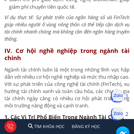
giảm phí chuyển tiền quốc tế.
Ví dụ thực tế: Sự phát triển của ngân hàng số và FinTech
giúp nhiều người ở vùng nông thôn có thể tiếp cận dịch vụ
tài chính nhanh chóng mà không cần đến ngân hàng truyền
thống.
IV. Cơ hội nghề nghiệp trong ngành tài
chính
Ngành tài chính luôn là một trong những lĩnh vực hấp
dẫn với nhiều cơ hội nghề nghiệp và mức thu nhập cao.
Với sự phát triển của công nghệ tài chính (FinTech), xu
hướng tài chính xanh và toàn cầu hóa, các chuyên gia
1
tài chính ngày càng có nhiều cơ hội phát triển trong
môi trường năng động và cạnh tranh.
2
1. Các Vị Trí Phổ Biến Trong Ngành Tài Chính
1
2
Tư vấn facebook
TÌM KHÓA HỌC
ĐĂNG KÍ HỌC
TÌM KHÓA HỌC
ĐĂNG KÝ HỌC
Ngành tài chính bao gồm nhiều vị trí quan trọng, phù