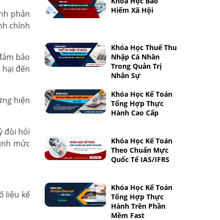
Khóa Học Bảo
Hiểm Xã Hội
sinh phản
nh chính
Khóa Học Thuế Thu
 đảm bảo
Nhập Cá Nhân
Trong Quản Trị
n hại đến
Nhân Sự
Khóa Học Kế Toán
hững hiện
Tổng Hợp Thực
Hành Cao Cấp
ý đòi hỏi
Khóa Học Kế Toán
định mức
Theo Chuẩn Mực
Quốc Tế IAS/IFRS
Khóa Học Kế Toán
 liệu kế
Tổng Hợp Thực
Hành Trên Phần
Mềm Fast