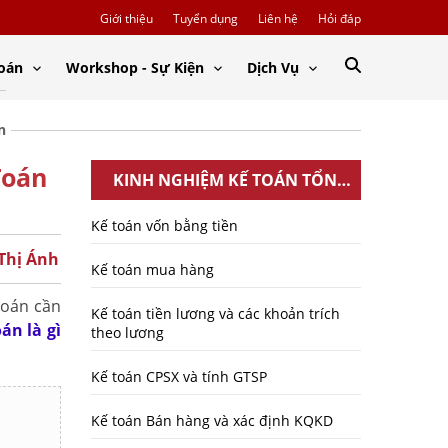
Giới thiệu
Tuyển dụng
Liên hệ
Hỏi đáp
Toán
Workshop - Sự Kiện
Dịch Vụ
n
Toán
KINH NGHIỆM KẾ TOÁN TỔNG
HỢP
Kế toán vốn bằng tiền
 Thị Ánh
Kế toán mua hàng
toán cần
Kế toán tiền lương và các khoản trích
án là gì
theo lương
Kế toán CPSX và tính GTSP
Kế toán Bán hàng và xác định KQKD