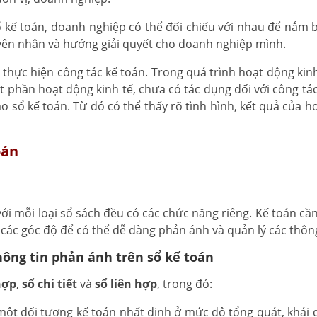
ổ kế toán, doanh nghiệp có thể đối chiếu với nhau để nắm 
guyên nhân và hướng giải quyết cho doanh nghiệp mình.
ể thực hiện công tác kế toán. Trong quá trình hoạt động kin
t phần hoạt động kinh tế, chưa có tác dụng đối với công tác
ào sổ kế toán. Từ đó có thể thấy rõ tình hình, kết quả của 
oán
ới mỗi loại sổ sách đều có các chức năng riêng. Kế toán cầ
các góc độ để có thể dễ dàng phản ánh và quản lý các thông
hông tin phản ánh trên sổ kế toán
hợp
,
sổ chi tiết
và
sổ liên hợp
, trong đó:
một đối tượng kế toán nhất định ở mức độ tổng quát, khái q