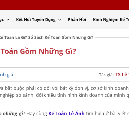
ọc
Kết Nối Tuyển Dụng
Phản Hồi
Kinh Nghiệm Kế 
Kế Toán Là Gì? Sổ Sách Kế Toán Gồm Những Gì?
ế Toán Gồm Những Gì?
TS Lê
nh giá
Tác giả:
à bắt buộc phải có đối với bất kỳ đơn vị, cơ sở kinh doanh
h nghiệp so sánh, đối chiếu tình hình kinh doanh của mình 
m những gì
? Hãy cùng
Kế Toán Lê Ánh
tìm hiểu ở bài viết 