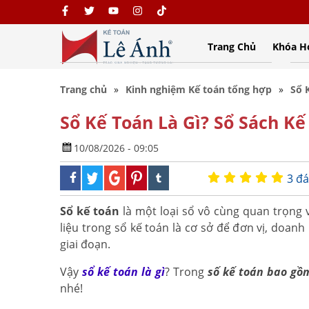
Trang Chủ
Khóa H
Trang chủ
Kinh nghiệm Kế toán tổng hợp
Sổ 
Sổ Kế Toán Là Gì? Sổ Sách K
10/08/2026 - 09:05
3 đá
Sổ kế toán
là một loại sổ vô cùng quan trọng v
liệu trong sổ kế toán là cơ sở để đơn vị, doan
giai đoạn.
Vậy
sổ kế toán là gì
? Trong
số kế toán bao gồ
nhé!