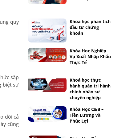
dung quy
Khóa học phân tích
đầu tư chứng
khoán
Khóa Học Nghiệp
Vụ Xuất Nhập Khẩu
Thực Tế
 thức sắp
Khoá học thực
 biệt sự
hành quản trị hành
chính nhân sự
chuyên nghiệp
Khóa Học C&B –
Tiền Lương Và
eo dõi cả
Phúc Lợi
 này cũng