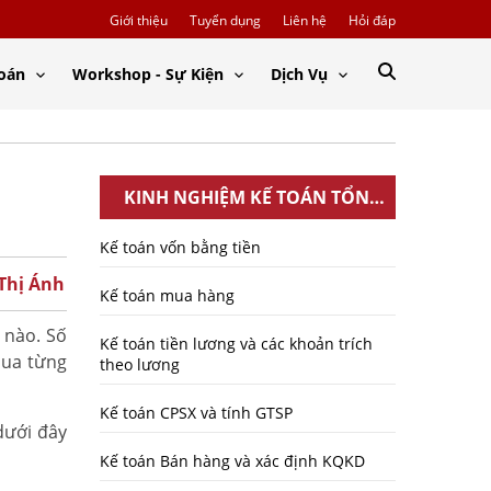
Giới thiệu
Tuyển dụng
Liên hệ
Hỏi đáp
Toán
Workshop - Sự Kiện
Dịch Vụ
KINH NGHIỆM KẾ TOÁN TỔNG
HỢP
Kế toán vốn bằng tiền
 Thị Ánh
Kế toán mua hàng
 nào. Số
Kế toán tiền lương và các khoản trích
qua từng
theo lương
Kế toán CPSX và tính GTSP
dưới đây
Kế toán Bán hàng và xác định KQKD