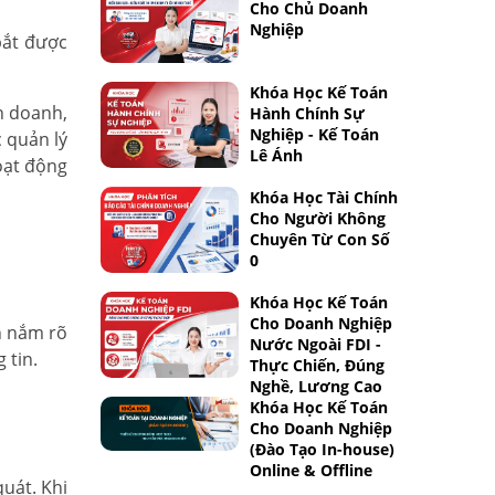
Cho Chủ Doanh
Nghiệp
bắt được
Khóa Học Kế Toán
h doanh,
Hành Chính Sự
Nghiệp - Kế Toán
 quản lý
Lê Ánh
hoạt động
Khóa Học Tài Chính
Cho Người Không
Chuyên Từ Con Số
0
Khóa Học Kế Toán
Cho Doanh Nghiệp
n nắm rõ
Nước Ngoài FDI -
 tin.
Thực Chiến, Đúng
Nghề, Lương Cao
Khóa Học Kế Toán
Cho Doanh Nghiệp
(Đào Tạo In-house)
Online & Offline
uát. Khi