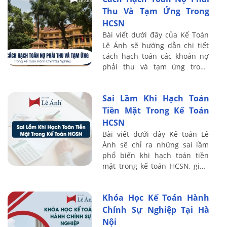
Thu Và Tạm Ứng Trong
HCSN
Bài viết dưới đây của Kế Toán
Lê Ánh sẽ hướng dẫn chi tiết
cách hạch toán các khoản nợ
phải thu và tạm ứng trong
HCSN theo chế độ kế toán mới
nhất, giúp kế toán viên hiểu rõ
Sai Lầm Khi Hạch Toán
nguyên ...
Tiền Mặt Trong Kế Toán
HCSN
Bài viết dưới đây Kế toán Lê
Ánh sẽ chỉ ra những sai lầm
phổ biến khi hạch toán tiền
mặt trong kế toán HCSN, giúp
kế toán viên nhận diện sớm và
có cách xử lý chuẩn theo quy
Khóa Học Kế Toán Hành
định ...
Chính Sự Nghiệp Tại Hà
Nội