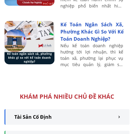
nghiệp phổ biến nhất hiện
nay, cùng các tiêu chí đánh giá
cụ thể để giúp bạn dễ dàng so
Kế Toán Ngân Sách Xã,
sánh và ...
Phường Khác Gì So Với Kế
Toán Doanh Nghiệp?
Nếu kế toán doanh nghiệp
hướng tới lợi nhuận, thì kế
toán xã, phường lại phục vụ
mục tiêu quản lý, giám sát
nguồn ngân sách nhà nước.
Vậy cụ thể hai loại hình kế toán
này khác nhau ...
KHÁM PHÁ NHIỀU CHỦ ĐỀ KHÁC
Tài Sản Cố Định