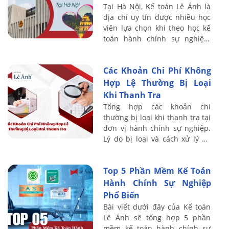
Tại Hà Nội, Kế toán Lê Ánh là
địa chỉ uy tín được nhiều học
viên lựa chọn khi theo học kế
toán hành chính sự nghiệp.
Chương trình đào tạo được xây
dựng trên nền tảng thực tế,
Các Khoản Chi Phí Không
giảng ...
Hợp Lệ Thường Bị Loại
Khi Thanh Tra
Tổng hợp các khoản chi
thường bị loại khi thanh tra tại
đơn vị hành chính sự nghiệp.
Lý do bị loại và cách xử lý để
tránh rủi ro trong quyết toán.
Top 5 Phần Mềm Kế Toán
Hành Chính Sự Nghiệp
Phổ Biến
Bài viết dưới đây của Kế toán
Lê Ánh sẽ tổng hợp 5 phần
mềm kế toán hành chính sự