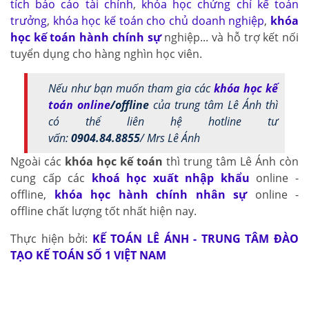
tích báo cáo tài chính
,
khóa học chứng chỉ kế toán
trưởng
,
khóa học kế toán cho chủ doanh nghiệp
,
khóa
học kế toán hành chính sự
nghiệp... và hỗ trợ kết nối
tuyển dụng cho hàng nghìn học viên.
Nếu như bạn muốn tham gia các
khóa học kế
toán online
/offline
của trung tâm Lê Ánh thì
có thể liên hệ hotline tư
vấn:
0904.84.8855
/ Mrs Lê Ánh
Ngoài các
khóa học kế toán
thì trung tâm Lê Ánh còn
cung cấp các
khoá học xuất nhập khẩu
online -
offline,
khóa học hành chính nhân sự
online -
offline chất lượng tốt nhất hiện nay.
Thực hiện bởi:
KẾ TOÁN LÊ ÁNH - TRUNG TÂM ĐÀO
TẠO KẾ TOÁN SỐ 1 VIỆT NAM