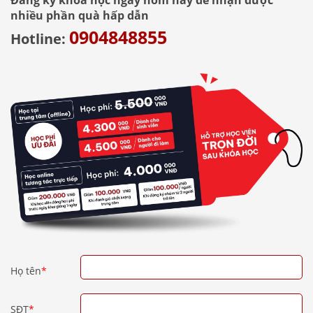
Đăng ký khóa học ngay hôm nay để nhận được
nhiều phần quà hấp dẫn
0904848855
Hotline:
Họ tên
*
SĐT
*