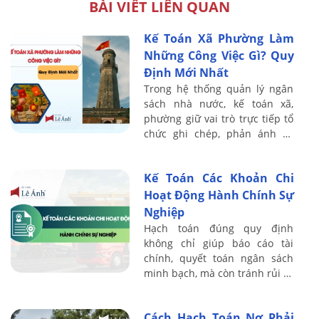
BÀI VIẾT LIÊN QUAN
Kế Toán Xã Phường Làm
Những Công Việc Gì? Quy
Định Mới Nhất
Trong hệ thống quản lý ngân
sách nhà nước, kế toán xã,
phường giữ vai trò trực tiếp tổ
chức ghi chép, phản ánh và
kiểm soát toàn bộ hoạt động
thu – chi ngân sách ở cấp cơ
Kế Toán Các Khoản Chi
sở. Chất ...
Hoạt Động Hành Chính Sự
Nghiệp
Hạch toán đúng quy định
không chỉ giúp báo cáo tài
chính, quyết toán ngân sách
minh bạch, mà còn tránh rủi ro
bị loại chi, xuất toán khi kiểm
toán. Do đó, kế toán cần nắm
Cách Hạch Toán Nợ Phải
vững ...