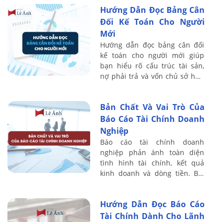
Hướng Dẫn Đọc Bảng Cân
vẫn ghi ...
Đối Kế Toán Cho Người
Mới
Hướng dẫn đọc bảng cân đối
kế toán cho người mới giúp
bạn hiểu rõ cấu trúc tài sản,
nợ phải trả và vốn chủ sở hữu
của doanh nghiệp. Bài viết sau
Kế toán Lê Ánh chia sẻ chi tiết
Bản Chất Và Vai Trò Của
...
Báo Cáo Tài Chính Doanh
Nghiệp
Báo cáo tài chính doanh
nghiệp phản ánh toàn diện
tình hình tài chính, kết quả
kinh doanh và dòng tiền. Bài
viết sau Kế toán Lê Ánh phân
tích rõ bản chất, vai trò và ý
Hướng Dẫn Đọc Báo Cáo
nghĩa của ...
Tài Chính Dành Cho Lãnh