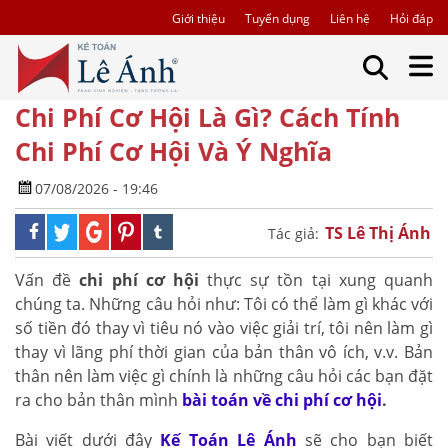
Giới thiệu
Tuyển dụng
Liên hệ
Hỏi đáp
Chi Phí Cơ Hội Là Gì? Cách Tính
Chi Phí Cơ Hội Và Ý Nghĩa
07/08/2026 - 19:46
TS Lê Thị Ánh
Tác giả:
Vấn đề
chi phí cơ hội
thực sự tồn tại xung quanh
chúng ta. Những câu hỏi như: Tôi có thể làm gì khác với
số tiền đó thay vì tiêu nó vào việc giải trí, tôi nên làm gì
thay vì lãng phí thời gian của bản thân vô ích, v.v. Bản
thân nên làm việc gì chính là những câu hỏi các bạn đặt
ra cho bản thân mình
bài toán về chi phí cơ hội
.
Bài viết dưới đây
Kế Toán Lê Ánh
sẽ cho bạn biết