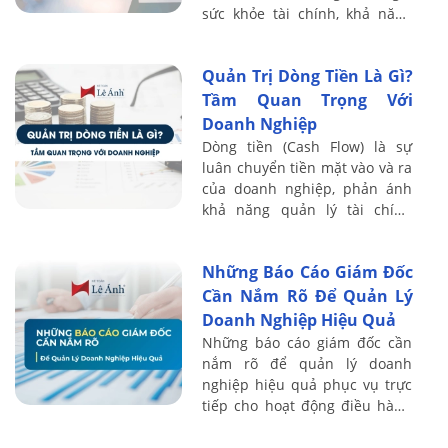
sức khỏe tài chính, khả năng
sinh lời và mức độ an toàn vốn.
Thông qua hệ thống chỉ tiêu ...
Quản Trị Dòng Tiền Là Gì?
Tầm Quan Trọng Với
Doanh Nghiệp
Dòng tiền (Cash Flow) là sự
luân chuyển tiền mặt vào và ra
của doanh nghiệp, phản ánh
khả năng quản lý tài chính
cũng như hiệu quả hoạt động
kinh doanh. Quản trị dòng tiền
Những Báo Cáo Giám Đốc
không ...
Cần Nắm Rõ Để Quản Lý
Doanh Nghiệp Hiệu Quả
Những báo cáo giám đốc cần
nắm rõ để quản lý doanh
nghiệp hiệu quả phục vụ trực
tiếp cho hoạt động điều hành
và kiểm soát tài chính. Thực tế
cho thấy nhiều doanh nghiệp