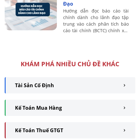
Đạo
Hướng dẫn đọc báo cáo tài
chính dành cho lãnh đạo tập
trung vào cách phân tích báo
cáo tài chính (BCTC) chính xác
và khoa học, giúp nhà quản trị
nhanh chóng nắm bắt chỉ số
tài ...
KHÁM PHÁ NHIỀU CHỦ ĐỀ KHÁC
Tài Sản Cố Định
Kế Toán Mua Hàng
Kế Toán Thuế GTGT