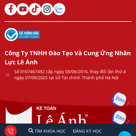
Công Ty TNHH Đào Tạo Và Cung Ứng Nhân
Lực Lê Ánh
Số 0107467492 cấp ngày 08/06/2016, thay đổi lần thứ 4
ngày 07/09/2025 tại Sở Tài chính Thành phố Hà Nội
1
2
1
2
Tư vấn facebook
TÌM KHÓA HỌC
ĐĂNG KÍ HỌC
TÌM KHÓA HỌC
ĐĂNG KÝ HỌC