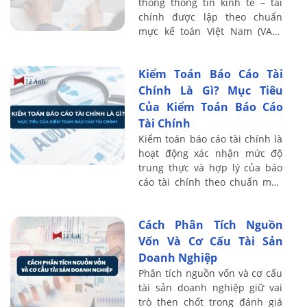
thống thông tin kinh tế – tài
chính được lập theo chuẩn
mực kế toán Việt Nam (VAS),
phản ánh tình hình tài sản,
nguồn vốn, kết quả kinh doanh
Kiểm Toán Báo Cáo Tài
và dòng ...
Chính Là Gì? Mục Tiêu
Của Kiểm Toán Báo Cáo
Tài Chính
Kiểm toán báo cáo tài chính là
hoạt động xác nhận mức độ
trung thực và hợp lý của báo
cáo tài chính theo chuẩn mực
và quy định pháp luật. Bài viết
sau Kế toán Lê Ánh làm rõ bản
Cách Phân Tích Nguồn
...
Vốn Và Cơ Cấu Tài Sản
Doanh Nghiệp
Phân tích nguồn vốn và cơ cấu
tài sản doanh nghiệp giữ vai
trò then chốt trong đánh giá